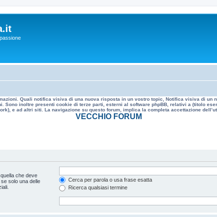
.it
a passione
mazioni. Quali notifica visiva di una nuova risposta in un vostro topic, Notifica visiva di u
. Sono inoltre presenti cookie di terze parti, esterni al software phpBB, relativi a (titolo
rk), e ad altri siti. La navigazione su questo forum, implica la completa accettazione dell’util
VECCHIO FORUM
 quella che deve
Cerca per parola o usa frase esatta
 se solo una delle
ali.
Ricerca qualsiasi termine