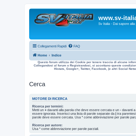
www.sv-italia
Sv Italia - Dai sapore all
Collegamenti Rapidi
FAQ
Home
Indice
Questo forum utilizza dei Cookie per tenere traccia di alcune infor
Collegandosi al forum o Registrandosi, si accettano queste condizioni
Histats, Google+, Twitter, Facebook, (e altri Social Netwo
Cerca
MOTORE DI RICERCA
Ricerca per termini:
Metti un
+
davanti alla parola che deve essere cercata e un
-
davanti a
essere ignorata. Inserisci una lista di parole separate da
|
tra parentesi
parole deve essere cercata. Usa * come abbreviazione per parole parzi
Ricerca per autore:
Usa * come abbreviazione per parole parziali.