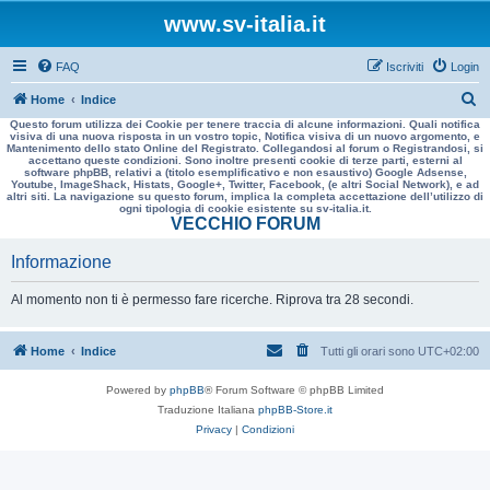
www.sv-italia.it
FAQ
Iscriviti
Login
C
Home
Indice
Questo forum utilizza dei Cookie per tenere traccia di alcune informazioni. Quali notifica
e
visiva di una nuova risposta in un vostro topic, Notifica visiva di un nuovo argomento, e
Mantenimento dello stato Online del Registrato. Collegandosi al forum o Registrandosi, si
r
accettano queste condizioni. Sono inoltre presenti cookie di terze parti, esterni al
software phpBB, relativi a (titolo esemplificativo e non esaustivo) Google Adsense,
c
Youtube, ImageShack, Histats, Google+, Twitter, Facebook, (e altri Social Network), e ad
altri siti. La navigazione su questo forum, implica la completa accettazione dell’utilizzo di
a
ogni tipologia di cookie esistente su sv-italia.it.
VECCHIO FORUM
Informazione
Al momento non ti è permesso fare ricerche. Riprova tra 28 secondi.
Home
Indice
Tutti gli orari sono
UTC+02:00
Powered by
phpBB
® Forum Software © phpBB Limited
Traduzione Italiana
phpBB-Store.it
Privacy
|
Condizioni