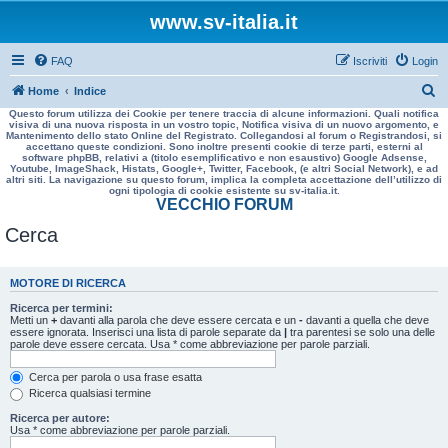
www.sv-italia.it
FAQ
Iscriviti
Login
C
Home
Indice
Questo forum utilizza dei Cookie per tenere traccia di alcune informazioni. Quali notifica
e
visiva di una nuova risposta in un vostro topic, Notifica visiva di un nuovo argomento, e
Mantenimento dello stato Online del Registrato. Collegandosi al forum o Registrandosi, si
r
accettano queste condizioni. Sono inoltre presenti cookie di terze parti, esterni al
software phpBB, relativi a (titolo esemplificativo e non esaustivo) Google Adsense,
c
Youtube, ImageShack, Histats, Google+, Twitter, Facebook, (e altri Social Network), e ad
altri siti. La navigazione su questo forum, implica la completa accettazione dell’utilizzo di
a
ogni tipologia di cookie esistente su sv-italia.it.
VECCHIO FORUM
Cerca
MOTORE DI RICERCA
Ricerca per termini:
Metti un
+
davanti alla parola che deve essere cercata e un
-
davanti a quella che deve
essere ignorata. Inserisci una lista di parole separate da
|
tra parentesi se solo una delle
parole deve essere cercata. Usa * come abbreviazione per parole parziali.
Cerca per parola o usa frase esatta
Ricerca qualsiasi termine
Ricerca per autore:
Usa * come abbreviazione per parole parziali.