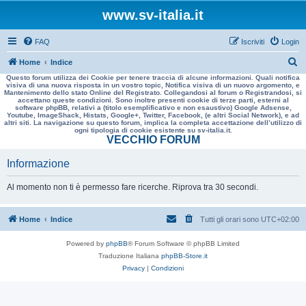
www.sv-italia.it
FAQ
Iscriviti
Login
C
Home
Indice
Questo forum utilizza dei Cookie per tenere traccia di alcune informazioni. Quali notifica
e
visiva di una nuova risposta in un vostro topic, Notifica visiva di un nuovo argomento, e
Mantenimento dello stato Online del Registrato. Collegandosi al forum o Registrandosi, si
r
accettano queste condizioni. Sono inoltre presenti cookie di terze parti, esterni al
software phpBB, relativi a (titolo esemplificativo e non esaustivo) Google Adsense,
c
Youtube, ImageShack, Histats, Google+, Twitter, Facebook, (e altri Social Network), e ad
altri siti. La navigazione su questo forum, implica la completa accettazione dell’utilizzo di
a
ogni tipologia di cookie esistente su sv-italia.it.
VECCHIO FORUM
Informazione
Al momento non ti è permesso fare ricerche. Riprova tra 30 secondi.
Home
Indice
Tutti gli orari sono
UTC+02:00
Powered by
phpBB
® Forum Software © phpBB Limited
Traduzione Italiana
phpBB-Store.it
Privacy
|
Condizioni