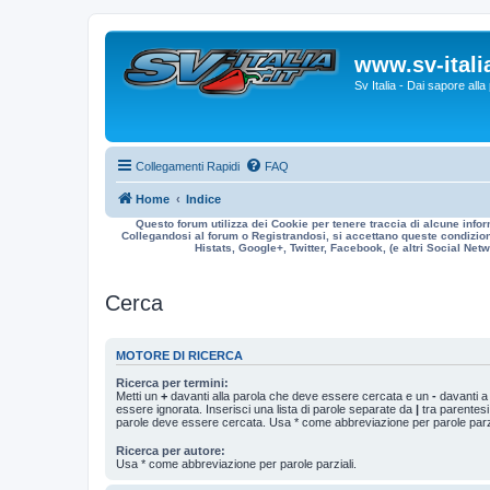
www.sv-italia
Sv Italia - Dai sapore all
Collegamenti Rapidi
FAQ
Home
Indice
Questo forum utilizza dei Cookie per tenere traccia di alcune infor
Collegandosi al forum o Registrandosi, si accettano queste condizioni
Histats, Google+, Twitter, Facebook, (e altri Social Netwo
Cerca
MOTORE DI RICERCA
Ricerca per termini:
Metti un
+
davanti alla parola che deve essere cercata e un
-
davanti a
essere ignorata. Inserisci una lista di parole separate da
|
tra parentesi
parole deve essere cercata. Usa * come abbreviazione per parole parzi
Ricerca per autore:
Usa * come abbreviazione per parole parziali.