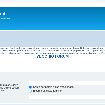
.it
a passione
mazioni. Quali notifica visiva di una nuova risposta in un vostro topic, Notifica visiva di u
. Sono inoltre presenti cookie di terze parti, esterni al software phpBB, relativi a (titolo
rk), e ad altri siti. La navigazione su questo forum, implica la completa accettazione dell’util
VECCHIO FORUM
 quella che deve
Cerca per parola o usa frase esatta
 se solo una delle
ali.
Ricerca qualsiasi termine