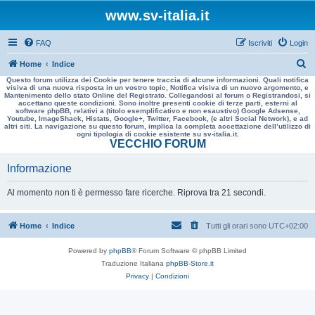
www.sv-italia.it
FAQ
Iscriviti
Login
C
Home
Indice
Questo forum utilizza dei Cookie per tenere traccia di alcune informazioni. Quali notifica
e
visiva di una nuova risposta in un vostro topic, Notifica visiva di un nuovo argomento, e
Mantenimento dello stato Online del Registrato. Collegandosi al forum o Registrandosi, si
r
accettano queste condizioni. Sono inoltre presenti cookie di terze parti, esterni al
software phpBB, relativi a (titolo esemplificativo e non esaustivo) Google Adsense,
c
Youtube, ImageShack, Histats, Google+, Twitter, Facebook, (e altri Social Network), e ad
altri siti. La navigazione su questo forum, implica la completa accettazione dell’utilizzo di
a
ogni tipologia di cookie esistente su sv-italia.it.
VECCHIO FORUM
Informazione
Al momento non ti è permesso fare ricerche. Riprova tra 21 secondi.
Home
Indice
Tutti gli orari sono
UTC+02:00
Powered by
phpBB
® Forum Software © phpBB Limited
Traduzione Italiana
phpBB-Store.it
Privacy
|
Condizioni