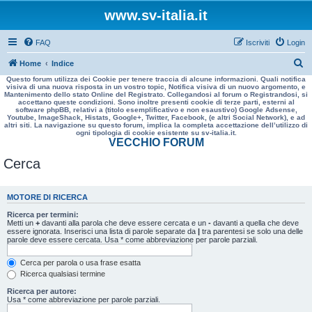
www.sv-italia.it
FAQ
Iscriviti
Login
C
Home
Indice
Questo forum utilizza dei Cookie per tenere traccia di alcune informazioni. Quali notifica
e
visiva di una nuova risposta in un vostro topic, Notifica visiva di un nuovo argomento, e
Mantenimento dello stato Online del Registrato. Collegandosi al forum o Registrandosi, si
r
accettano queste condizioni. Sono inoltre presenti cookie di terze parti, esterni al
software phpBB, relativi a (titolo esemplificativo e non esaustivo) Google Adsense,
c
Youtube, ImageShack, Histats, Google+, Twitter, Facebook, (e altri Social Network), e ad
altri siti. La navigazione su questo forum, implica la completa accettazione dell’utilizzo di
a
ogni tipologia di cookie esistente su sv-italia.it.
VECCHIO FORUM
Cerca
MOTORE DI RICERCA
Ricerca per termini:
Metti un
+
davanti alla parola che deve essere cercata e un
-
davanti a quella che deve
essere ignorata. Inserisci una lista di parole separate da
|
tra parentesi se solo una delle
parole deve essere cercata. Usa * come abbreviazione per parole parziali.
Cerca per parola o usa frase esatta
Ricerca qualsiasi termine
Ricerca per autore:
Usa * come abbreviazione per parole parziali.