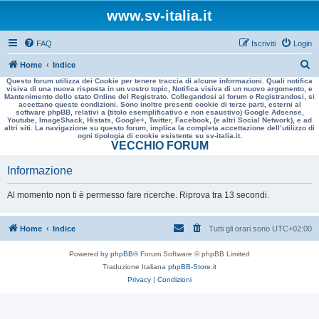
www.sv-italia.it
FAQ
Iscriviti
Login
C
Home
Indice
Questo forum utilizza dei Cookie per tenere traccia di alcune informazioni. Quali notifica
e
visiva di una nuova risposta in un vostro topic, Notifica visiva di un nuovo argomento, e
Mantenimento dello stato Online del Registrato. Collegandosi al forum o Registrandosi, si
r
accettano queste condizioni. Sono inoltre presenti cookie di terze parti, esterni al
software phpBB, relativi a (titolo esemplificativo e non esaustivo) Google Adsense,
c
Youtube, ImageShack, Histats, Google+, Twitter, Facebook, (e altri Social Network), e ad
altri siti. La navigazione su questo forum, implica la completa accettazione dell’utilizzo di
a
ogni tipologia di cookie esistente su sv-italia.it.
VECCHIO FORUM
Informazione
Al momento non ti è permesso fare ricerche. Riprova tra 13 secondi.
Home
Indice
Tutti gli orari sono
UTC+02:00
Powered by
phpBB
® Forum Software © phpBB Limited
Traduzione Italiana
phpBB-Store.it
Privacy
|
Condizioni