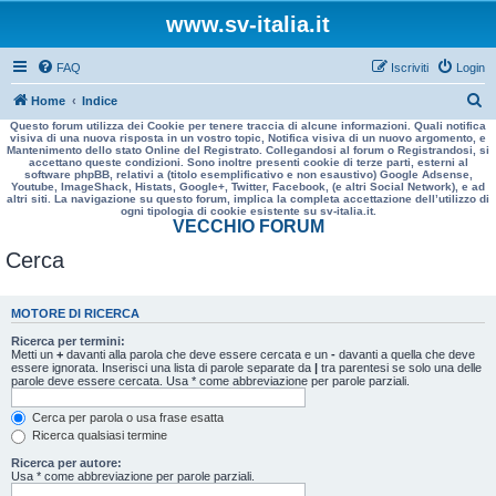
www.sv-italia.it
FAQ
Iscriviti
Login
C
Home
Indice
Questo forum utilizza dei Cookie per tenere traccia di alcune informazioni. Quali notifica
e
visiva di una nuova risposta in un vostro topic, Notifica visiva di un nuovo argomento, e
Mantenimento dello stato Online del Registrato. Collegandosi al forum o Registrandosi, si
r
accettano queste condizioni. Sono inoltre presenti cookie di terze parti, esterni al
software phpBB, relativi a (titolo esemplificativo e non esaustivo) Google Adsense,
c
Youtube, ImageShack, Histats, Google+, Twitter, Facebook, (e altri Social Network), e ad
altri siti. La navigazione su questo forum, implica la completa accettazione dell’utilizzo di
a
ogni tipologia di cookie esistente su sv-italia.it.
VECCHIO FORUM
Cerca
MOTORE DI RICERCA
Ricerca per termini:
Metti un
+
davanti alla parola che deve essere cercata e un
-
davanti a quella che deve
essere ignorata. Inserisci una lista di parole separate da
|
tra parentesi se solo una delle
parole deve essere cercata. Usa * come abbreviazione per parole parziali.
Cerca per parola o usa frase esatta
Ricerca qualsiasi termine
Ricerca per autore:
Usa * come abbreviazione per parole parziali.