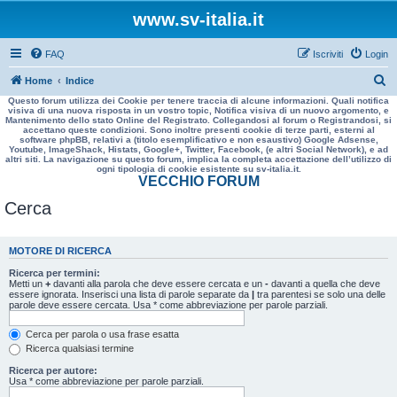
www.sv-italia.it
FAQ
Iscriviti
Login
C
Home
Indice
Questo forum utilizza dei Cookie per tenere traccia di alcune informazioni. Quali notifica
e
visiva di una nuova risposta in un vostro topic, Notifica visiva di un nuovo argomento, e
Mantenimento dello stato Online del Registrato. Collegandosi al forum o Registrandosi, si
r
accettano queste condizioni. Sono inoltre presenti cookie di terze parti, esterni al
software phpBB, relativi a (titolo esemplificativo e non esaustivo) Google Adsense,
c
Youtube, ImageShack, Histats, Google+, Twitter, Facebook, (e altri Social Network), e ad
altri siti. La navigazione su questo forum, implica la completa accettazione dell’utilizzo di
a
ogni tipologia di cookie esistente su sv-italia.it.
VECCHIO FORUM
Cerca
MOTORE DI RICERCA
Ricerca per termini:
Metti un
+
davanti alla parola che deve essere cercata e un
-
davanti a quella che deve
essere ignorata. Inserisci una lista di parole separate da
|
tra parentesi se solo una delle
parole deve essere cercata. Usa * come abbreviazione per parole parziali.
Cerca per parola o usa frase esatta
Ricerca qualsiasi termine
Ricerca per autore:
Usa * come abbreviazione per parole parziali.