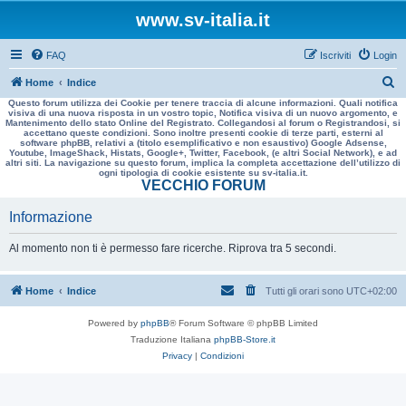
www.sv-italia.it
FAQ
Iscriviti
Login
C
Home
Indice
Questo forum utilizza dei Cookie per tenere traccia di alcune informazioni. Quali notifica
e
visiva di una nuova risposta in un vostro topic, Notifica visiva di un nuovo argomento, e
Mantenimento dello stato Online del Registrato. Collegandosi al forum o Registrandosi, si
r
accettano queste condizioni. Sono inoltre presenti cookie di terze parti, esterni al
software phpBB, relativi a (titolo esemplificativo e non esaustivo) Google Adsense,
c
Youtube, ImageShack, Histats, Google+, Twitter, Facebook, (e altri Social Network), e ad
altri siti. La navigazione su questo forum, implica la completa accettazione dell’utilizzo di
a
ogni tipologia di cookie esistente su sv-italia.it.
VECCHIO FORUM
Informazione
Al momento non ti è permesso fare ricerche. Riprova tra 5 secondi.
Home
Indice
Tutti gli orari sono
UTC+02:00
Powered by
phpBB
® Forum Software © phpBB Limited
Traduzione Italiana
phpBB-Store.it
Privacy
|
Condizioni