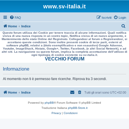
www.sv-italia.it
FAQ
Iscriviti
Login
C
Home
Indice
Questo forum utilizza dei Cookie per tenere traccia di alcune informazioni. Quali notifica
e
visiva di una nuova risposta in un vostro topic, Notifica visiva di un nuovo argomento, e
Mantenimento dello stato Online del Registrato. Collegandosi al forum o Registrandosi, si
r
accettano queste condizioni. Sono inoltre presenti cookie di terze parti, esterni al
software phpBB, relativi a (titolo esemplificativo e non esaustivo) Google Adsense,
c
Youtube, ImageShack, Histats, Google+, Twitter, Facebook, (e altri Social Network), e ad
altri siti. La navigazione su questo forum, implica la completa accettazione dell’utilizzo di
a
ogni tipologia di cookie esistente su sv-italia.it.
VECCHIO FORUM
Informazione
Al momento non ti è permesso fare ricerche. Riprova tra 3 secondi.
Home
Indice
Tutti gli orari sono
UTC+02:00
Powered by
phpBB
® Forum Software © phpBB Limited
Traduzione Italiana
phpBB-Store.it
Privacy
|
Condizioni