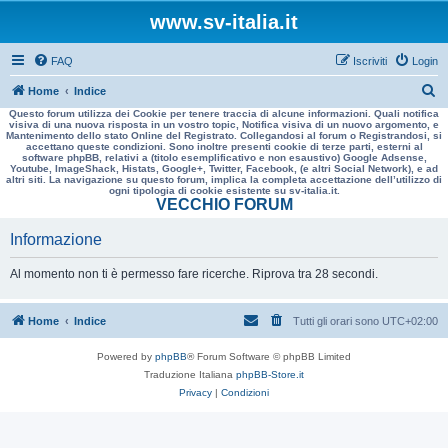
www.sv-italia.it
FAQ
Iscriviti
Login
C
Home
Indice
Questo forum utilizza dei Cookie per tenere traccia di alcune informazioni. Quali notifica
e
visiva di una nuova risposta in un vostro topic, Notifica visiva di un nuovo argomento, e
Mantenimento dello stato Online del Registrato. Collegandosi al forum o Registrandosi, si
r
accettano queste condizioni. Sono inoltre presenti cookie di terze parti, esterni al
software phpBB, relativi a (titolo esemplificativo e non esaustivo) Google Adsense,
c
Youtube, ImageShack, Histats, Google+, Twitter, Facebook, (e altri Social Network), e ad
altri siti. La navigazione su questo forum, implica la completa accettazione dell’utilizzo di
a
ogni tipologia di cookie esistente su sv-italia.it.
VECCHIO FORUM
Informazione
Al momento non ti è permesso fare ricerche. Riprova tra 28 secondi.
Home
Indice
Tutti gli orari sono
UTC+02:00
Powered by
phpBB
® Forum Software © phpBB Limited
Traduzione Italiana
phpBB-Store.it
Privacy
|
Condizioni