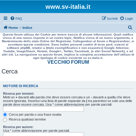
www.sv-italia.it
FAQ
Iscriviti
Login
C
Home
Indice
Questo forum utilizza dei Cookie per tenere traccia di alcune informazioni. Quali notifica
e
visiva di una nuova risposta in un vostro topic, Notifica visiva di un nuovo argomento, e
Mantenimento dello stato Online del Registrato. Collegandosi al forum o Registrandosi, si
r
accettano queste condizioni. Sono inoltre presenti cookie di terze parti, esterni al
software phpBB, relativi a (titolo esemplificativo e non esaustivo) Google Adsense,
c
Youtube, ImageShack, Histats, Google+, Twitter, Facebook, (e altri Social Network), e ad
altri siti. La navigazione su questo forum, implica la completa accettazione dell’utilizzo di
a
ogni tipologia di cookie esistente su sv-italia.it.
VECCHIO FORUM
Cerca
MOTORE DI RICERCA
Ricerca per termini:
Metti un
+
davanti alla parola che deve essere cercata e un
-
davanti a quella che deve
essere ignorata. Inserisci una lista di parole separate da
|
tra parentesi se solo una delle
parole deve essere cercata. Usa * come abbreviazione per parole parziali.
Cerca per parola o usa frase esatta
Ricerca qualsiasi termine
Ricerca per autore:
Usa * come abbreviazione per parole parziali.