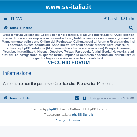
www.sv-italia.it
FAQ
Iscriviti
Login
C
Home
Indice
Questo forum utilizza dei Cookie per tenere traccia di alcune informazioni. Quali notifica
e
visiva di una nuova risposta in un vostro topic, Notifica visiva di un nuovo argomento, e
Mantenimento dello stato Online del Registrato. Collegandosi al forum o Registrandosi, si
r
accettano queste condizioni. Sono inoltre presenti cookie di terze parti, esterni al
software phpBB, relativi a (titolo esemplificativo e non esaustivo) Google Adsense,
c
Youtube, ImageShack, Histats, Google+, Twitter, Facebook, (e altri Social Network), e ad
altri siti. La navigazione su questo forum, implica la completa accettazione dell’utilizzo di
a
ogni tipologia di cookie esistente su sv-italia.it.
VECCHIO FORUM
Informazione
Al momento non ti è permesso fare ricerche. Riprova tra 16 secondi.
Home
Indice
Tutti gli orari sono
UTC+02:00
Powered by
phpBB
® Forum Software © phpBB Limited
Traduzione Italiana
phpBB-Store.it
Privacy
|
Condizioni