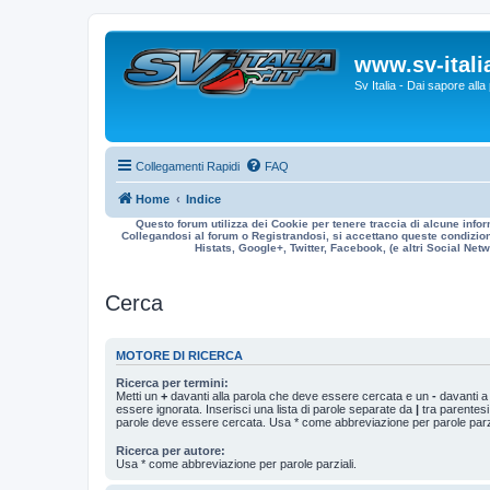
www.sv-italia
Sv Italia - Dai sapore all
Collegamenti Rapidi
FAQ
Home
Indice
Questo forum utilizza dei Cookie per tenere traccia di alcune infor
Collegandosi al forum o Registrandosi, si accettano queste condizioni
Histats, Google+, Twitter, Facebook, (e altri Social Netwo
Cerca
MOTORE DI RICERCA
Ricerca per termini:
Metti un
+
davanti alla parola che deve essere cercata e un
-
davanti a
essere ignorata. Inserisci una lista di parole separate da
|
tra parentesi
parole deve essere cercata. Usa * come abbreviazione per parole parzi
Ricerca per autore:
Usa * come abbreviazione per parole parziali.