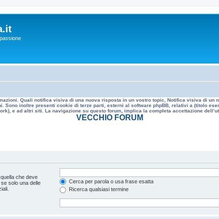
.it
a passione
mazioni. Quali notifica visiva di una nuova risposta in un vostro topic, Notifica visiva di u
. Sono inoltre presenti cookie di terze parti, esterni al software phpBB, relativi a (titolo
rk), e ad altri siti. La navigazione su questo forum, implica la completa accettazione dell’util
VECCHIO FORUM
 quella che deve
Cerca per parola o usa frase esatta
 se solo una delle
ali.
Ricerca qualsiasi termine