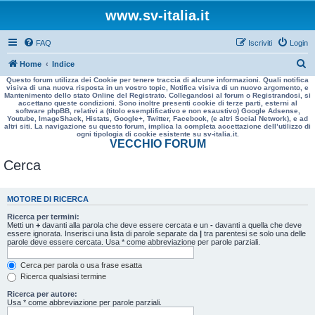
www.sv-italia.it
FAQ
Iscriviti
Login
C
Home
Indice
Questo forum utilizza dei Cookie per tenere traccia di alcune informazioni. Quali notifica
e
visiva di una nuova risposta in un vostro topic, Notifica visiva di un nuovo argomento, e
Mantenimento dello stato Online del Registrato. Collegandosi al forum o Registrandosi, si
r
accettano queste condizioni. Sono inoltre presenti cookie di terze parti, esterni al
software phpBB, relativi a (titolo esemplificativo e non esaustivo) Google Adsense,
c
Youtube, ImageShack, Histats, Google+, Twitter, Facebook, (e altri Social Network), e ad
altri siti. La navigazione su questo forum, implica la completa accettazione dell’utilizzo di
a
ogni tipologia di cookie esistente su sv-italia.it.
VECCHIO FORUM
Cerca
MOTORE DI RICERCA
Ricerca per termini:
Metti un
+
davanti alla parola che deve essere cercata e un
-
davanti a quella che deve
essere ignorata. Inserisci una lista di parole separate da
|
tra parentesi se solo una delle
parole deve essere cercata. Usa * come abbreviazione per parole parziali.
Cerca per parola o usa frase esatta
Ricerca qualsiasi termine
Ricerca per autore:
Usa * come abbreviazione per parole parziali.