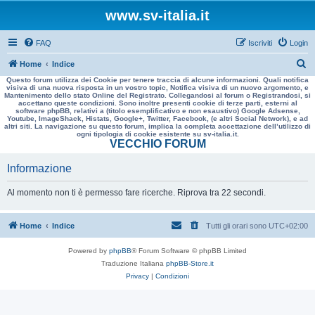
www.sv-italia.it
FAQ
Iscriviti
Login
C
Home
Indice
Questo forum utilizza dei Cookie per tenere traccia di alcune informazioni. Quali notifica
e
visiva di una nuova risposta in un vostro topic, Notifica visiva di un nuovo argomento, e
Mantenimento dello stato Online del Registrato. Collegandosi al forum o Registrandosi, si
r
accettano queste condizioni. Sono inoltre presenti cookie di terze parti, esterni al
software phpBB, relativi a (titolo esemplificativo e non esaustivo) Google Adsense,
c
Youtube, ImageShack, Histats, Google+, Twitter, Facebook, (e altri Social Network), e ad
altri siti. La navigazione su questo forum, implica la completa accettazione dell’utilizzo di
a
ogni tipologia di cookie esistente su sv-italia.it.
VECCHIO FORUM
Informazione
Al momento non ti è permesso fare ricerche. Riprova tra 22 secondi.
Home
Indice
Tutti gli orari sono
UTC+02:00
Powered by
phpBB
® Forum Software © phpBB Limited
Traduzione Italiana
phpBB-Store.it
Privacy
|
Condizioni