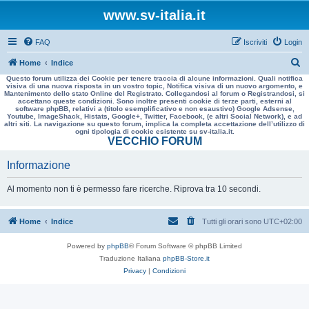
www.sv-italia.it
FAQ
Iscriviti
Login
C
Home
Indice
Questo forum utilizza dei Cookie per tenere traccia di alcune informazioni. Quali notifica
e
visiva di una nuova risposta in un vostro topic, Notifica visiva di un nuovo argomento, e
Mantenimento dello stato Online del Registrato. Collegandosi al forum o Registrandosi, si
r
accettano queste condizioni. Sono inoltre presenti cookie di terze parti, esterni al
software phpBB, relativi a (titolo esemplificativo e non esaustivo) Google Adsense,
c
Youtube, ImageShack, Histats, Google+, Twitter, Facebook, (e altri Social Network), e ad
altri siti. La navigazione su questo forum, implica la completa accettazione dell’utilizzo di
a
ogni tipologia di cookie esistente su sv-italia.it.
VECCHIO FORUM
Informazione
Al momento non ti è permesso fare ricerche. Riprova tra 10 secondi.
Home
Indice
Tutti gli orari sono
UTC+02:00
Powered by
phpBB
® Forum Software © phpBB Limited
Traduzione Italiana
phpBB-Store.it
Privacy
|
Condizioni