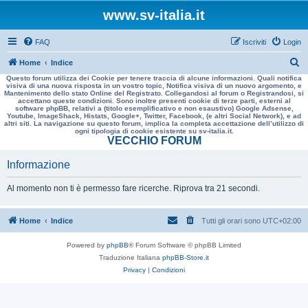
www.sv-italia.it
FAQ
Iscriviti
Login
C
Home
Indice
Questo forum utilizza dei Cookie per tenere traccia di alcune informazioni. Quali notifica
e
visiva di una nuova risposta in un vostro topic, Notifica visiva di un nuovo argomento, e
Mantenimento dello stato Online del Registrato. Collegandosi al forum o Registrandosi, si
r
accettano queste condizioni. Sono inoltre presenti cookie di terze parti, esterni al
software phpBB, relativi a (titolo esemplificativo e non esaustivo) Google Adsense,
c
Youtube, ImageShack, Histats, Google+, Twitter, Facebook, (e altri Social Network), e ad
altri siti. La navigazione su questo forum, implica la completa accettazione dell’utilizzo di
a
ogni tipologia di cookie esistente su sv-italia.it.
VECCHIO FORUM
Informazione
Al momento non ti è permesso fare ricerche. Riprova tra 21 secondi.
Home
Indice
Tutti gli orari sono
UTC+02:00
Powered by
phpBB
® Forum Software © phpBB Limited
Traduzione Italiana
phpBB-Store.it
Privacy
|
Condizioni