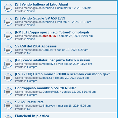
[SI] Vendo batteria al Litio Aliant
Ultimo messaggio da
lorenzino
«
dom mar 09, 2025 7:36 pm
Inviato in
Vendo
[SI] Vendo Suzuki SV 650 1999
Ultimo messaggio da
lorenzino
«
ven feb 21, 2025 10:12 am
Inviato in
Vendo
[RM][LT]Coppa specchietti "Street" omologati
Ultimo messaggio da
sniper765
«
sab dic 28, 2024 10:19 am
Inviato in
Vendo
Sv 650 del 2004 Accessori
Ultimo messaggio da
Calicular
«
sab ott 12, 2024 8:29 am
Inviato in
Sv
[GE] cerco adattatori per pinze tokico o nissin
Ultimo messaggio da
voodoo78
«
ven set 20, 2024 11:28 pm
Inviato in
Compro
(FVG - UD) Cerco mono Sv1000 o scambio con mono gsxr
Ultimo messaggio da
mau.83
«
gio ago 29, 2024 10:03 pm
Inviato in
Compro
Contrappeso manubrio SV650 N 2007
Ultimo messaggio da
DanieleMISS
«
ven lug 12, 2024 10:45 pm
Inviato in
Compro
SV 650 restaurata
Ultimo messaggio da
timharvey
«
mar giu 18, 2024 5:06 am
Inviato in
Sv
Fianchetti in plastica