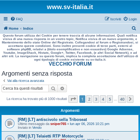
www.sv-italia.it
FAQ
Iscriviti
Login
C
Home
Indice
Questo forum utilizza dei Cookie per tenere traccia di alcune informazioni. Quali notifica
e
visiva di una nuova risposta in un vostro topic, Notifica visiva di un nuovo argomento, e
Mantenimento dello stato Online del Registrato. Collegandosi al forum o Registrandosi, si
r
accettano queste condizioni. Sono inoltre presenti cookie di terze parti, esterni al
software phpBB, relativi a (titolo esemplificativo e non esaustivo) Google Adsense,
c
Youtube, ImageShack, Histats, Google+, Twitter, Facebook, (e altri Social Network), e ad
altri siti. La navigazione su questo forum, implica la completa accettazione dell’utilizzo di
a
ogni tipologia di cookie esistente su sv-italia.it.
VECCHIO FORUM
Argomenti senza risposta
Vai alla ricerca avanzata
Cerca
Ricerca avanzata
Pagina
1
di
40
1
2
3
4
5
40
Pr
La ricerca ha trovato più di 1000 risultati
…
Argomenti
[RM] [LT] antiscivolo sella Triboseat
Ultimo messaggio da
sniper765
«
lun apr 06, 2026 10:21 pm
Inviato in
Vendo
[RM] [LT] Telaietti RTP Motorcycle