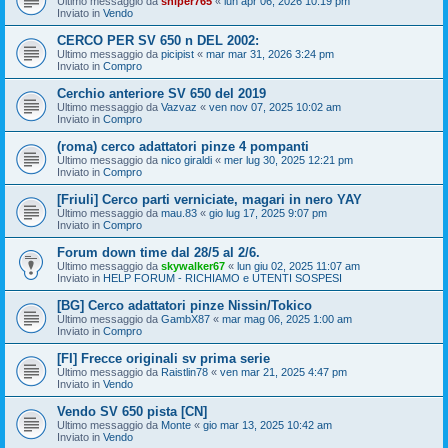
Ultimo messaggio da
sniper765
«
lun apr 06, 2026 10:19 pm
Inviato in
Vendo
CERCO PER SV 650 n DEL 2002:
Ultimo messaggio da
picipist
«
mar mar 31, 2026 3:24 pm
Inviato in
Compro
Cerchio anteriore SV 650 del 2019
Ultimo messaggio da
Vazvaz
«
ven nov 07, 2025 10:02 am
Inviato in
Compro
(roma) cerco adattatori pinze 4 pompanti
Ultimo messaggio da
nico giraldi
«
mer lug 30, 2025 12:21 pm
Inviato in
Compro
[Friuli] Cerco parti verniciate, magari in nero YAY
Ultimo messaggio da
mau.83
«
gio lug 17, 2025 9:07 pm
Inviato in
Compro
Forum down time dal 28/5 al 2/6.
Ultimo messaggio da
skywalker67
«
lun giu 02, 2025 11:07 am
Inviato in
HELP FORUM - RICHIAMO e UTENTI SOSPESI
[BG] Cerco adattatori pinze Nissin/Tokico
Ultimo messaggio da
GambX87
«
mar mag 06, 2025 1:00 am
Inviato in
Compro
[FI] Frecce originali sv prima serie
Ultimo messaggio da
Raistlin78
«
ven mar 21, 2025 4:47 pm
Inviato in
Vendo
Vendo SV 650 pista [CN]
Ultimo messaggio da
Monte
«
gio mar 13, 2025 10:42 am
Inviato in
Vendo