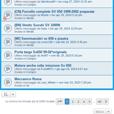
Ultimo messaggio da
fabridona84
«
lun mag 27, 2024 12:41 pm
Inviato in
Compro
(CN) Forcelle complete SV 650 1999-2002 preparate
Ultimo messaggio da
Monte
«
lun apr 29, 2024 5:16 pm
Inviato in
Vendo
(BN) Vendo Suzuki SV 1000N
Ultimo messaggio da
hops
«
lun apr 29, 2024 12:54 pm
Inviato in
Vendo
[MI] Semimanubri sv 650 e piastra
Ultimo messaggio da
cross196
«
sab feb 10, 2024 3:45 pm
Inviato in
Vendo
Porta targa Sv650 99-02*originale
Ultimo messaggio da
Ant97
«
ven dic 29, 2023 6:16 pm
Inviato in
Compro
Motore anche rotto iniezione Sv 650
Ultimo messaggio da
Furio#971
«
gio ago 24, 2023 6:57 am
Inviato in
Compro
Meccanico Roma
Ultimo messaggio da
Last_Winter
«
ven mar 24, 2023 7:28 pm
Inviato in
Sv
Pagina
1
di
40
1
2
3
4
5
40
Pr
La ricerca ha trovato più di 1000 risultati
…
Vai a