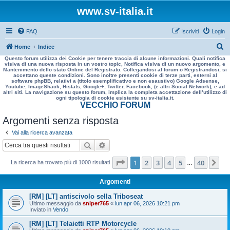
www.sv-italia.it
FAQ
Iscriviti
Login
C
Home
Indice
Questo forum utilizza dei Cookie per tenere traccia di alcune informazioni. Quali notifica
e
visiva di una nuova risposta in un vostro topic, Notifica visiva di un nuovo argomento, e
Mantenimento dello stato Online del Registrato. Collegandosi al forum o Registrandosi, si
r
accettano queste condizioni. Sono inoltre presenti cookie di terze parti, esterni al
software phpBB, relativi a (titolo esemplificativo e non esaustivo) Google Adsense,
c
Youtube, ImageShack, Histats, Google+, Twitter, Facebook, (e altri Social Network), e ad
altri siti. La navigazione su questo forum, implica la completa accettazione dell’utilizzo di
a
ogni tipologia di cookie esistente su sv-italia.it.
VECCHIO FORUM
Argomenti senza risposta
Vai alla ricerca avanzata
Cerca
Ricerca avanzata
Pagina
1
di
40
1
2
3
4
5
40
Pr
La ricerca ha trovato più di 1000 risultati
…
Argomenti
[RM] [LT] antiscivolo sella Triboseat
Ultimo messaggio da
sniper765
«
lun apr 06, 2026 10:21 pm
Inviato in
Vendo
[RM] [LT] Telaietti RTP Motorcycle