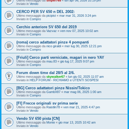
Ultimo messaggio da
sniper765
«
lun apr 06, 2026 10:19 pm
Inviato in
Vendo
CERCO PER SV 650 n DEL 2002:
Ultimo messaggio da
picipist
«
mar mar 31, 2026 3:24 pm
Inviato in
Compro
Cerchio anteriore SV 650 del 2019
Ultimo messaggio da
Vazvaz
«
ven nov 07, 2025 10:02 am
Inviato in
Compro
(roma) cerco adattatori pinze 4 pompanti
Ultimo messaggio da
nico giraldi
«
mer lug 30, 2025 12:21 pm
Inviato in
Compro
[Friuli] Cerco parti verniciate, magari in nero YAY
Ultimo messaggio da
mau.83
«
gio lug 17, 2025 9:07 pm
Inviato in
Compro
Forum down time dal 28/5 al 2/6.
Ultimo messaggio da
skywalker67
«
lun giu 02, 2025 11:07 am
Inviato in
HELP FORUM - RICHIAMO e UTENTI SOSPESI
[BG] Cerco adattatori pinze Nissin/Tokico
Ultimo messaggio da
GambX87
«
mar mag 06, 2025 1:00 am
Inviato in
Compro
[FI] Frecce originali sv prima serie
Ultimo messaggio da
Raistlin78
«
ven mar 21, 2025 4:47 pm
Inviato in
Vendo
Vendo SV 650 pista [CN]
Ultimo messaggio da
Monte
«
gio mar 13, 2025 10:42 am
Inviato in
Vendo