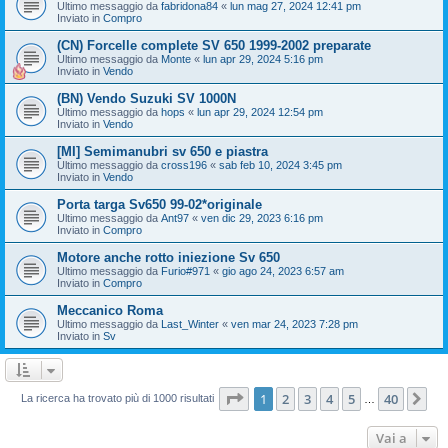
Ultimo messaggio da
fabridona84
«
lun mag 27, 2024 12:41 pm
Inviato in
Compro
(CN) Forcelle complete SV 650 1999-2002 preparate
Ultimo messaggio da
Monte
«
lun apr 29, 2024 5:16 pm
Inviato in
Vendo
(BN) Vendo Suzuki SV 1000N
Ultimo messaggio da
hops
«
lun apr 29, 2024 12:54 pm
Inviato in
Vendo
[MI] Semimanubri sv 650 e piastra
Ultimo messaggio da
cross196
«
sab feb 10, 2024 3:45 pm
Inviato in
Vendo
Porta targa Sv650 99-02*originale
Ultimo messaggio da
Ant97
«
ven dic 29, 2023 6:16 pm
Inviato in
Compro
Motore anche rotto iniezione Sv 650
Ultimo messaggio da
Furio#971
«
gio ago 24, 2023 6:57 am
Inviato in
Compro
Meccanico Roma
Ultimo messaggio da
Last_Winter
«
ven mar 24, 2023 7:28 pm
Inviato in
Sv
Pagina
1
di
40
1
2
3
4
5
40
Pr
La ricerca ha trovato più di 1000 risultati
…
Vai a