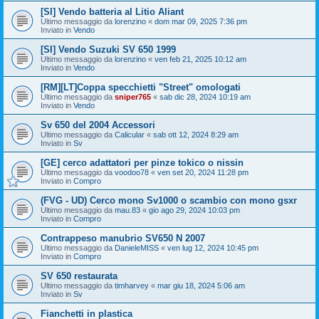
[SI] Vendo batteria al Litio Aliant
Ultimo messaggio da
lorenzino
«
dom mar 09, 2025 7:36 pm
Inviato in
Vendo
[SI] Vendo Suzuki SV 650 1999
Ultimo messaggio da
lorenzino
«
ven feb 21, 2025 10:12 am
Inviato in
Vendo
[RM][LT]Coppa specchietti "Street" omologati
Ultimo messaggio da
sniper765
«
sab dic 28, 2024 10:19 am
Inviato in
Vendo
Sv 650 del 2004 Accessori
Ultimo messaggio da
Calicular
«
sab ott 12, 2024 8:29 am
Inviato in
Sv
[GE] cerco adattatori per pinze tokico o nissin
Ultimo messaggio da
voodoo78
«
ven set 20, 2024 11:28 pm
Inviato in
Compro
(FVG - UD) Cerco mono Sv1000 o scambio con mono gsxr
Ultimo messaggio da
mau.83
«
gio ago 29, 2024 10:03 pm
Inviato in
Compro
Contrappeso manubrio SV650 N 2007
Ultimo messaggio da
DanieleMISS
«
ven lug 12, 2024 10:45 pm
Inviato in
Compro
SV 650 restaurata
Ultimo messaggio da
timharvey
«
mar giu 18, 2024 5:06 am
Inviato in
Sv
Fianchetti in plastica