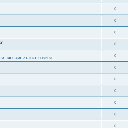
0
0
0
AY
0
0
M - RICHIAMO e UTENTI SOSPESI
0
0
0
0
0
0