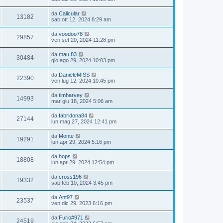
da
Calicular
13182
sab ott 12, 2024 8:29 am
da
voodoo78
29857
ven set 20, 2024 11:28 pm
da
mau.83
30484
gio ago 29, 2024 10:03 pm
da
DanieleMISS
22390
ven lug 12, 2024 10:45 pm
da
timharvey
14993
mar giu 18, 2024 5:06 am
da
fabridona84
27144
lun mag 27, 2024 12:41 pm
da
Monte
19291
lun apr 29, 2024 5:16 pm
da
hops
18808
lun apr 29, 2024 12:54 pm
da
cross196
19332
sab feb 10, 2024 3:45 pm
da
Ant97
23537
ven dic 29, 2023 6:16 pm
da
Furio#971
24519