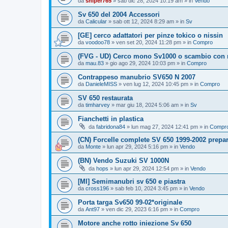
da
sniper765
» sab dic 28, 2024 10:19 am » in
Vendo
Sv 650 del 2004 Accessori
da
Calicular
» sab ott 12, 2024 8:29 am » in
Sv
[GE] cerco adattatori per pinze tokico o nissin
da
voodoo78
» ven set 20, 2024 11:28 pm » in
Compro
(FVG - UD) Cerco mono Sv1000 o scambio con
da
mau.83
» gio ago 29, 2024 10:03 pm » in
Compro
Contrappeso manubrio SV650 N 2007
da
DanieleMISS
» ven lug 12, 2024 10:45 pm » in
Compro
SV 650 restaurata
da
timharvey
» mar giu 18, 2024 5:06 am » in
Sv
Fianchetti in plastica
da
fabridona84
» lun mag 27, 2024 12:41 pm » in
Compr
(CN) Forcelle complete SV 650 1999-2002 prepar
da
Monte
» lun apr 29, 2024 5:16 pm » in
Vendo
(BN) Vendo Suzuki SV 1000N
da
hops
» lun apr 29, 2024 12:54 pm » in
Vendo
[MI] Semimanubri sv 650 e piastra
da
cross196
» sab feb 10, 2024 3:45 pm » in
Vendo
Porta targa Sv650 99-02*originale
da
Ant97
» ven dic 29, 2023 6:16 pm » in
Compro
Motore anche rotto iniezione Sv 650