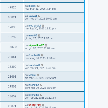
da
picipist
47826
mar mar 31, 2026 3:24 pm
da
Vazvaz
68821
ven nov 07, 2025 10:02 am
da
nico giraldi
17033
mer lug 30, 2025 12:21 pm
da
mau.83
19292
gio lug 17, 2025 9:07 pm
da
skywalker67
106698
lun giu 02, 2025 11:07 am
da
GambX87
22561
mar mag 06, 2025 1:00 am
da
Raistlin78
15390
ven mar 21, 2025 4:47 pm
da
Monte
23693
gio mar 13, 2025 10:42 am
da
lorenzino
17502
dom mar 09, 2025 7:36 pm
da
lorenzino
13659
ven feb 21, 2025 10:12 am
da
sniper765
20871
sab dic 28, 2024 10:19 am