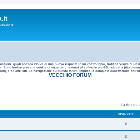
.it
a passione
mazioni. Quali notifica visiva di una nuova risposta in un vostro topic, Notifica visiva di u
. Sono inoltre presenti cookie di terze parti, esterni al software phpBB, relativi a (titolo
rk), e ad altri siti. La navigazione su questo forum, implica la completa accettazione dell’util
VECCHIO FORUM
La ricerca ha
RISPOSTE
0
0