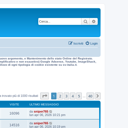
Cerca
Ricerca avanzata
Iscriviti
Login
n nuovo argomento, e Mantenimento dello stato Online del Registrato.
 esemplificativo e non esaustivo) Google Adsense, Youtube, ImageShack,
izzo di ogni tipologia di cookie esistente su sv-italia.it.
Pagina
1
di
40
1
2
3
4
5
40
Prossimo
 trovato più di 1000 risultati
…
VISITE
ULTIMO MESSAGGIO
da
sniper765
16096
lun apr 06, 2026 10:21 pm
da
sniper765
14516
lun apr 06, 2026 10:19 pm