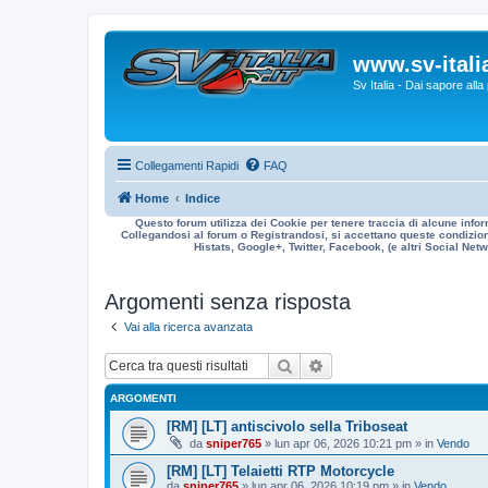
www.sv-italia
Sv Italia - Dai sapore all
Collegamenti Rapidi
FAQ
Home
Indice
Questo forum utilizza dei Cookie per tenere traccia di alcune infor
Collegandosi al forum o Registrandosi, si accettano queste condizioni
Histats, Google+, Twitter, Facebook, (e altri Social Netwo
Argomenti senza risposta
Vai alla ricerca avanzata
Cerca
Ricerca avanzata
ARGOMENTI
[RM] [LT] antiscivolo sella Triboseat
da
sniper765
» lun apr 06, 2026 10:21 pm » in
Vendo
[RM] [LT] Telaietti RTP Motorcycle
da
sniper765
» lun apr 06, 2026 10:19 pm » in
Vendo