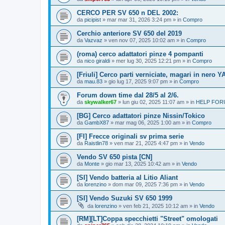
CERCO PER SV 650 n DEL 2002:
da
picipist
» mar mar 31, 2026 3:24 pm » in
Compro
Cerchio anteriore SV 650 del 2019
da
Vazvaz
» ven nov 07, 2025 10:02 am » in
Compro
(roma) cerco adattatori pinze 4 pompanti
da
nico giraldi
» mer lug 30, 2025 12:21 pm » in
Compro
[Friuli] Cerco parti verniciate, magari in nero Y
da
mau.83
» gio lug 17, 2025 9:07 pm » in
Compro
Forum down time dal 28/5 al 2/6.
da
skywalker67
» lun giu 02, 2025 11:07 am » in
HELP FORU
[BG] Cerco adattatori pinze Nissin/Tokico
da
GambX87
» mar mag 06, 2025 1:00 am » in
Compro
[FI] Frecce originali sv prima serie
da
Raistlin78
» ven mar 21, 2025 4:47 pm » in
Vendo
Vendo SV 650 pista [CN]
da
Monte
» gio mar 13, 2025 10:42 am » in
Vendo
[SI] Vendo batteria al Litio Aliant
da
lorenzino
» dom mar 09, 2025 7:36 pm » in
Vendo
[SI] Vendo Suzuki SV 650 1999
da
lorenzino
» ven feb 21, 2025 10:12 am » in
Vendo
[RM][LT]Coppa specchietti "Street" omologati