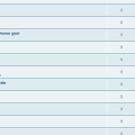
0
0
 mono gsxr
0
0
0
0
o
ate
0
0
0
0
0