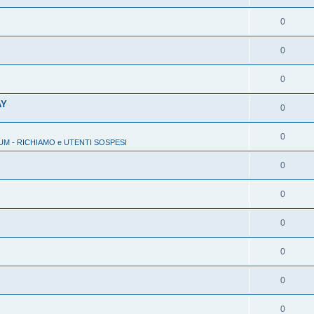
0
0
0
AY
0
0
M - RICHIAMO e UTENTI SOSPESI
0
0
0
0
0
0