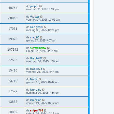
da
picipist
48267
mar mar 31, 2026 3:24 pm
da
Vazvaz
68846
ven nov 07, 2025 10:02 am
da
nico giraldi
17061
mer lug 30, 2025 12:21 pm
da
mau.83
19328
gio lug 17, 2025 9:07 pm
da
skywalker67
107142
lun giu 02, 2025 11:07 am
da
GambX87
22585
mar mag 06, 2025 1:00 am
da
Raistlin78
15416
ven mar 21, 2025 4:47 pm
da
Monte
23719
gio mar 13, 2025 10:42 am
da
lorenzino
17529
dom mar 09, 2025 7:36 pm
da
lorenzino
13688
ven feb 21, 2025 10:12 am
da
sniper765
20889
sab dic 28, 2024 10:19 am