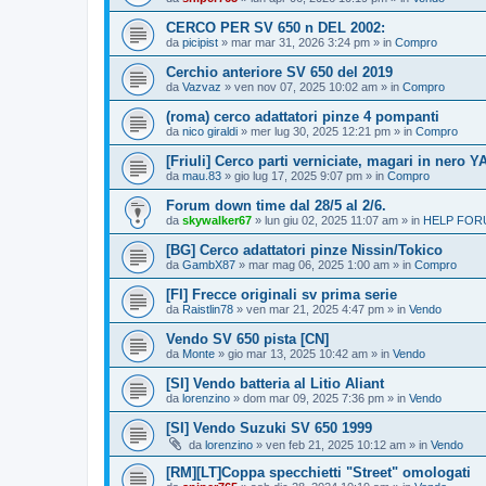
CERCO PER SV 650 n DEL 2002:
da
picipist
» mar mar 31, 2026 3:24 pm » in
Compro
Cerchio anteriore SV 650 del 2019
da
Vazvaz
» ven nov 07, 2025 10:02 am » in
Compro
(roma) cerco adattatori pinze 4 pompanti
da
nico giraldi
» mer lug 30, 2025 12:21 pm » in
Compro
[Friuli] Cerco parti verniciate, magari in nero Y
da
mau.83
» gio lug 17, 2025 9:07 pm » in
Compro
Forum down time dal 28/5 al 2/6.
da
skywalker67
» lun giu 02, 2025 11:07 am » in
HELP FORU
[BG] Cerco adattatori pinze Nissin/Tokico
da
GambX87
» mar mag 06, 2025 1:00 am » in
Compro
[FI] Frecce originali sv prima serie
da
Raistlin78
» ven mar 21, 2025 4:47 pm » in
Vendo
Vendo SV 650 pista [CN]
da
Monte
» gio mar 13, 2025 10:42 am » in
Vendo
[SI] Vendo batteria al Litio Aliant
da
lorenzino
» dom mar 09, 2025 7:36 pm » in
Vendo
[SI] Vendo Suzuki SV 650 1999
da
lorenzino
» ven feb 21, 2025 10:12 am » in
Vendo
[RM][LT]Coppa specchietti "Street" omologati