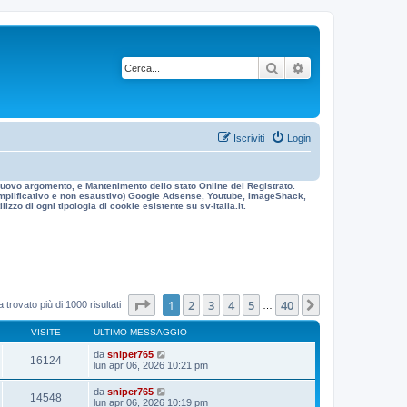
Cerca
Ricerca avanzata
Iscriviti
Login
n nuovo argomento, e Mantenimento dello stato Online del Registrato.
 esemplificativo e non esaustivo) Google Adsense, Youtube, ImageShack,
izzo di ogni tipologia di cookie esistente su sv-italia.it.
Pagina
1
di
40
1
2
3
4
5
40
Prossimo
 trovato più di 1000 risultati
…
VISITE
ULTIMO MESSAGGIO
da
sniper765
16124
lun apr 06, 2026 10:21 pm
da
sniper765
14548
lun apr 06, 2026 10:19 pm