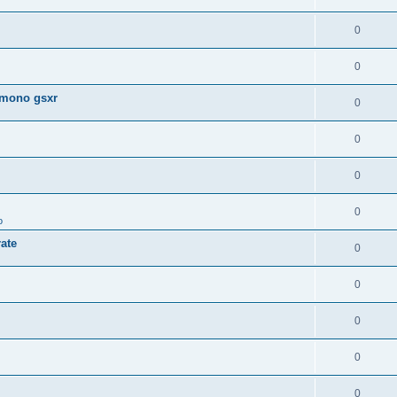
0
0
 mono gsxr
0
0
0
0
o
ate
0
0
0
0
0