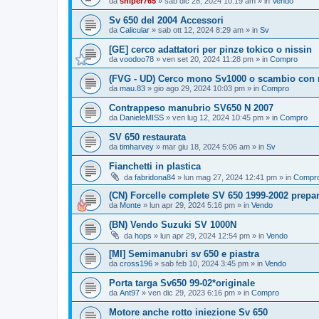
da
sniper765
» sab dic 28, 2024 10:19 am » in
Vendo
Sv 650 del 2004 Accessori
da
Calicular
» sab ott 12, 2024 8:29 am » in
Sv
[GE] cerco adattatori per pinze tokico o nissin
da
voodoo78
» ven set 20, 2024 11:28 pm » in
Compro
(FVG - UD) Cerco mono Sv1000 o scambio con
da
mau.83
» gio ago 29, 2024 10:03 pm » in
Compro
Contrappeso manubrio SV650 N 2007
da
DanieleMISS
» ven lug 12, 2024 10:45 pm » in
Compro
SV 650 restaurata
da
timharvey
» mar giu 18, 2024 5:06 am » in
Sv
Fianchetti in plastica
da
fabridona84
» lun mag 27, 2024 12:41 pm » in
Compr
(CN) Forcelle complete SV 650 1999-2002 prepar
da
Monte
» lun apr 29, 2024 5:16 pm » in
Vendo
(BN) Vendo Suzuki SV 1000N
da
hops
» lun apr 29, 2024 12:54 pm » in
Vendo
[MI] Semimanubri sv 650 e piastra
da
cross196
» sab feb 10, 2024 3:45 pm » in
Vendo
Porta targa Sv650 99-02*originale
da
Ant97
» ven dic 29, 2023 6:16 pm » in
Compro
Motore anche rotto iniezione Sv 650