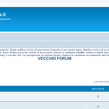
.it
a passione
mazioni. Quali notifica visiva di una nuova risposta in un vostro topic, Notifica visiva di u
. Sono inoltre presenti cookie di terze parti, esterni al software phpBB, relativi a (titolo
rk), e ad altri siti. La navigazione su questo forum, implica la completa accettazione dell’util
VECCHIO FORUM
La ricerca ha
RISPOSTE
0
0