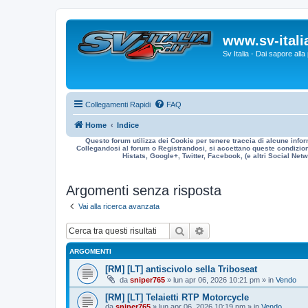
www.sv-italia
Sv Italia - Dai sapore all
Collegamenti Rapidi
FAQ
Home
Indice
Questo forum utilizza dei Cookie per tenere traccia di alcune infor
Collegandosi al forum o Registrandosi, si accettano queste condizioni
Histats, Google+, Twitter, Facebook, (e altri Social Netwo
Argomenti senza risposta
Vai alla ricerca avanzata
Cerca
Ricerca avanzata
ARGOMENTI
[RM] [LT] antiscivolo sella Triboseat
da
sniper765
» lun apr 06, 2026 10:21 pm » in
Vendo
[RM] [LT] Telaietti RTP Motorcycle
da
sniper765
» lun apr 06, 2026 10:19 pm » in
Vendo