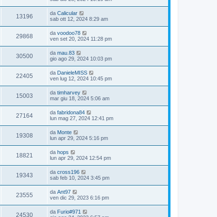
da
Calicular
13196
sab ott 12, 2024 8:29 am
da
voodoo78
29868
ven set 20, 2024 11:28 pm
da
mau.83
30500
gio ago 29, 2024 10:03 pm
da
DanieleMISS
22405
ven lug 12, 2024 10:45 pm
da
timharvey
15003
mar giu 18, 2024 5:06 am
da
fabridona84
27164
lun mag 27, 2024 12:41 pm
da
Monte
19308
lun apr 29, 2024 5:16 pm
da
hops
18821
lun apr 29, 2024 12:54 pm
da
cross196
19343
sab feb 10, 2024 3:45 pm
da
Ant97
23555
ven dic 29, 2023 6:16 pm
da
Furio#971
24530