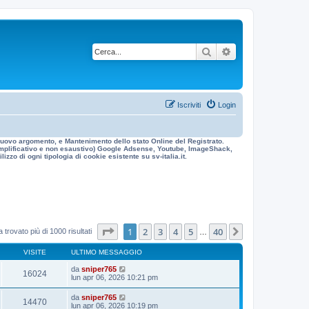
Cerca
Ricerca avanzata
Iscriviti
Login
n nuovo argomento, e Mantenimento dello stato Online del Registrato.
 esemplificativo e non esaustivo) Google Adsense, Youtube, ImageShack,
izzo di ogni tipologia di cookie esistente su sv-italia.it.
Pagina
1
di
40
1
2
3
4
5
40
Prossimo
 trovato più di 1000 risultati
…
VISITE
ULTIMO MESSAGGIO
da
sniper765
16024
lun apr 06, 2026 10:21 pm
da
sniper765
14470
lun apr 06, 2026 10:19 pm