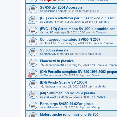
da
sniper765
» sab dic 28, 2024 10:19 am » in
Vendo
Sv 650 del 2004 Accessori
da
Calicular
» sab ott 12, 2024 8:29 am » in
Sv
[GE] cerco adattatori per pinze tokico o nissin
da
voodoo78
» ven set 20, 2024 11:28 pm » in
Compro
(FVG - UD) Cerco mono Sv1000 o scambio con
da
mau.83
» gio ago 29, 2024 10:03 pm » in
Compro
Contrappeso manubrio SV650 N 2007
da
DanieleMISS
» ven lug 12, 2024 10:45 pm » in
Compro
SV 650 restaurata
da
timharvey
» mar giu 18, 2024 5:06 am » in
Sv
Fianchetti in plastica
da
fabridona84
» lun mag 27, 2024 12:41 pm » in
Compr
(CN) Forcelle complete SV 650 1999-2002 prepar
da
Monte
» lun apr 29, 2024 5:16 pm » in
Vendo
(BN) Vendo Suzuki SV 1000N
da
hops
» lun apr 29, 2024 12:54 pm » in
Vendo
[MI] Semimanubri sv 650 e piastra
da
cross196
» sab feb 10, 2024 3:45 pm » in
Vendo
Porta targa Sv650 99-02*originale
da
Ant97
» ven dic 29, 2023 6:16 pm » in
Compro
Motore anche rotto iniezione Sv 650