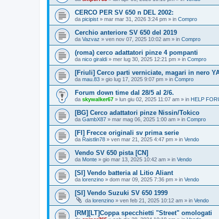
CERCO PER SV 650 n DEL 2002:
da
picipist
» mar mar 31, 2026 3:24 pm » in
Compro
Cerchio anteriore SV 650 del 2019
da
Vazvaz
» ven nov 07, 2025 10:02 am » in
Compro
(roma) cerco adattatori pinze 4 pompanti
da
nico giraldi
» mer lug 30, 2025 12:21 pm » in
Compro
[Friuli] Cerco parti verniciate, magari in nero Y
da
mau.83
» gio lug 17, 2025 9:07 pm » in
Compro
Forum down time dal 28/5 al 2/6.
da
skywalker67
» lun giu 02, 2025 11:07 am » in
HELP FORU
[BG] Cerco adattatori pinze Nissin/Tokico
da
GambX87
» mar mag 06, 2025 1:00 am » in
Compro
[FI] Frecce originali sv prima serie
da
Raistlin78
» ven mar 21, 2025 4:47 pm » in
Vendo
Vendo SV 650 pista [CN]
da
Monte
» gio mar 13, 2025 10:42 am » in
Vendo
[SI] Vendo batteria al Litio Aliant
da
lorenzino
» dom mar 09, 2025 7:36 pm » in
Vendo
[SI] Vendo Suzuki SV 650 1999
da
lorenzino
» ven feb 21, 2025 10:12 am » in
Vendo
[RM][LT]Coppa specchietti "Street" omologati