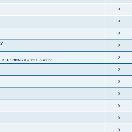
0
0
0
AY
0
0
M - RICHIAMO e UTENTI SOSPESI
0
0
0
0
0
0