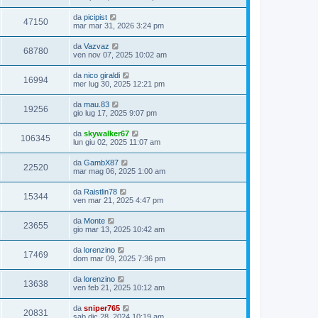
da
picipist
47150
mar mar 31, 2026 3:24 pm
da
Vazvaz
68780
ven nov 07, 2025 10:02 am
da
nico giraldi
16994
mer lug 30, 2025 12:21 pm
da
mau.83
19256
gio lug 17, 2025 9:07 pm
da
skywalker67
106345
lun giu 02, 2025 11:07 am
da
GambX87
22520
mar mag 06, 2025 1:00 am
da
Raistlin78
15344
ven mar 21, 2025 4:47 pm
da
Monte
23655
gio mar 13, 2025 10:42 am
da
lorenzino
17469
dom mar 09, 2025 7:36 pm
da
lorenzino
13638
ven feb 21, 2025 10:12 am
da
sniper765
20831
sab dic 28, 2024 10:19 am