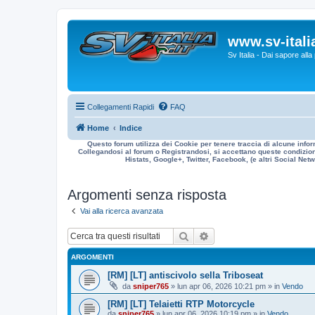
www.sv-italia
Sv Italia - Dai sapore all
Collegamenti Rapidi
FAQ
Home
Indice
Questo forum utilizza dei Cookie per tenere traccia di alcune infor
Collegandosi al forum o Registrandosi, si accettano queste condizioni
Histats, Google+, Twitter, Facebook, (e altri Social Netwo
Argomenti senza risposta
Vai alla ricerca avanzata
Cerca
Ricerca avanzata
ARGOMENTI
[RM] [LT] antiscivolo sella Triboseat
da
sniper765
» lun apr 06, 2026 10:21 pm » in
Vendo
[RM] [LT] Telaietti RTP Motorcycle
da
sniper765
» lun apr 06, 2026 10:19 pm » in
Vendo