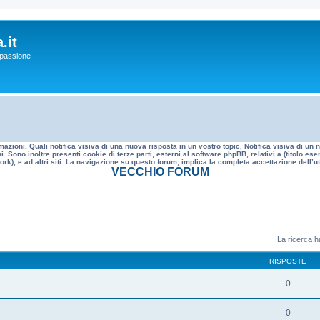
.it
a passione
mazioni. Quali notifica visiva di una nuova risposta in un vostro topic, Notifica visiva di u
. Sono inoltre presenti cookie di terze parti, esterni al software phpBB, relativi a (titolo
rk), e ad altri siti. La navigazione su questo forum, implica la completa accettazione dell’util
VECCHIO FORUM
La ricerca ha
RISPOSTE
0
0