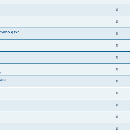
0
0
 mono gsxr
0
0
0
0
o
ate
0
0
0
0
0