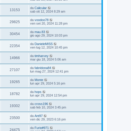
da
Calicular
13153
sab ott 12, 2024 8:29 am
da
voodoo78
29825
ven set 20, 2024 11:28 pm
da
mau.83
30454
gio ago 29, 2024 10:03 pm
da
DanieleMISS
22354
ven lug 12, 2024 10:45 pm
da
timharvey
14966
mar giu 18, 2024 5:06 am
da
fabridona84
27107
lun mag 27, 2024 12:41 pm
da
Monte
19265
lun apr 29, 2024 5:16 pm
da
hops
18782
lun apr 29, 2024 12:54 pm
da
cross196
19302
sab feb 10, 2024 3:45 pm
da
Ant97
23500
ven dic 29, 2023 6:16 pm
da
Furio#971
24475