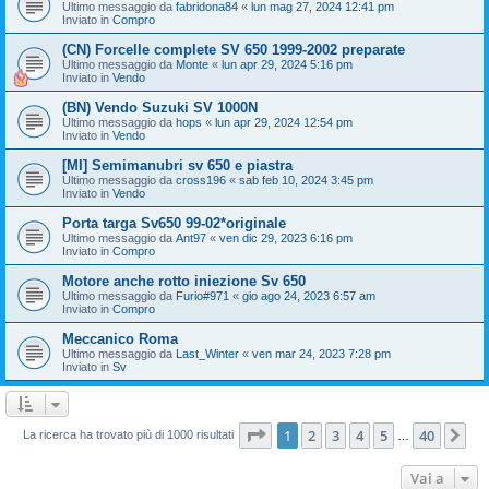
Ultimo messaggio da
fabridona84
«
lun mag 27, 2024 12:41 pm
Inviato in
Compro
(CN) Forcelle complete SV 650 1999-2002 preparate
Ultimo messaggio da
Monte
«
lun apr 29, 2024 5:16 pm
Inviato in
Vendo
(BN) Vendo Suzuki SV 1000N
Ultimo messaggio da
hops
«
lun apr 29, 2024 12:54 pm
Inviato in
Vendo
[MI] Semimanubri sv 650 e piastra
Ultimo messaggio da
cross196
«
sab feb 10, 2024 3:45 pm
Inviato in
Vendo
Porta targa Sv650 99-02*originale
Ultimo messaggio da
Ant97
«
ven dic 29, 2023 6:16 pm
Inviato in
Compro
Motore anche rotto iniezione Sv 650
Ultimo messaggio da
Furio#971
«
gio ago 24, 2023 6:57 am
Inviato in
Compro
Meccanico Roma
Ultimo messaggio da
Last_Winter
«
ven mar 24, 2023 7:28 pm
Inviato in
Sv
Pagina
1
di
40
1
2
3
4
5
40
Pr
La ricerca ha trovato più di 1000 risultati
…
Vai a