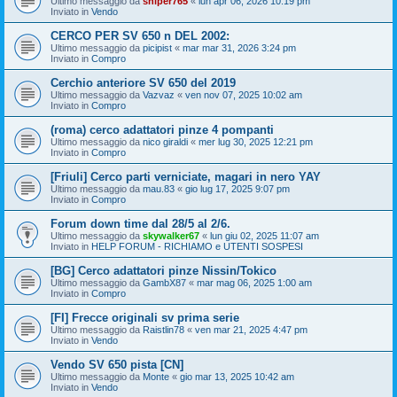
Ultimo messaggio da
sniper765
«
lun apr 06, 2026 10:19 pm
Inviato in
Vendo
CERCO PER SV 650 n DEL 2002:
Ultimo messaggio da
picipist
«
mar mar 31, 2026 3:24 pm
Inviato in
Compro
Cerchio anteriore SV 650 del 2019
Ultimo messaggio da
Vazvaz
«
ven nov 07, 2025 10:02 am
Inviato in
Compro
(roma) cerco adattatori pinze 4 pompanti
Ultimo messaggio da
nico giraldi
«
mer lug 30, 2025 12:21 pm
Inviato in
Compro
[Friuli] Cerco parti verniciate, magari in nero YAY
Ultimo messaggio da
mau.83
«
gio lug 17, 2025 9:07 pm
Inviato in
Compro
Forum down time dal 28/5 al 2/6.
Ultimo messaggio da
skywalker67
«
lun giu 02, 2025 11:07 am
Inviato in
HELP FORUM - RICHIAMO e UTENTI SOSPESI
[BG] Cerco adattatori pinze Nissin/Tokico
Ultimo messaggio da
GambX87
«
mar mag 06, 2025 1:00 am
Inviato in
Compro
[FI] Frecce originali sv prima serie
Ultimo messaggio da
Raistlin78
«
ven mar 21, 2025 4:47 pm
Inviato in
Vendo
Vendo SV 650 pista [CN]
Ultimo messaggio da
Monte
«
gio mar 13, 2025 10:42 am
Inviato in
Vendo