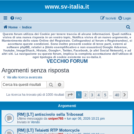
www.sv-italia.it
FAQ
Iscriviti
Login
C
Home
Indice
Questo forum utilizza dei Cookie per tenere traccia di alcune informazioni. Quali notifica
e
visiva di una nuova risposta in un vostro topic, Notifica visiva di un nuovo argomento, e
Mantenimento dello stato Online del Registrato. Collegandosi al forum o Registrandosi, si
r
accettano queste condizioni. Sono inoltre presenti cookie di terze parti, esterni al
software phpBB, relativi a (titolo esemplificativo e non esaustivo) Google Adsense,
c
Youtube, ImageShack, Histats, Google+, Twitter, Facebook, (e altri Social Network), e ad
altri siti. La navigazione su questo forum, implica la completa accettazione dell’utilizzo di
a
ogni tipologia di cookie esistente su sv-italia.it.
VECCHIO FORUM
Argomenti senza risposta
Vai alla ricerca avanzata
Cerca
Ricerca avanzata
Pagina
1
di
40
1
2
3
4
5
40
Pr
La ricerca ha trovato più di 1000 risultati
…
Argomenti
[RM] [LT] antiscivolo sella Triboseat
Ultimo messaggio da
sniper765
«
lun apr 06, 2026 10:21 pm
Inviato in
Vendo
[RM] [LT] Telaietti RTP Motorcycle