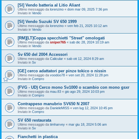
[SI] Vendo batteria al Litio Aliant
Ultimo messaggio da
lorenzino
«
dom mar 09, 2025 7:36 pm
Inviato in
Vendo
[SI] Vendo Suzuki SV 650 1999
Ultimo messaggio da
lorenzino
«
ven feb 21, 2025 10:12 am
Inviato in
Vendo
[RM][LT]Coppa specchietti "Street" omologati
Ultimo messaggio da
sniper765
«
sab dic 28, 2024 10:19 am
Inviato in
Vendo
Sv 650 del 2004 Accessori
Ultimo messaggio da
Calicular
«
sab ott 12, 2024 8:29 am
Inviato in
Sv
[GE] cerco adattatori per pinze tokico o nissin
Ultimo messaggio da
voodoo78
«
ven set 20, 2024 11:28 pm
Inviato in
Compro
(FVG - UD) Cerco mono Sv1000 o scambio con mono gsxr
Ultimo messaggio da
mau.83
«
gio ago 29, 2024 10:03 pm
Inviato in
Compro
Contrappeso manubrio SV650 N 2007
Ultimo messaggio da
DanieleMISS
«
ven lug 12, 2024 10:45 pm
Inviato in
Compro
SV 650 restaurata
Ultimo messaggio da
timharvey
«
mar giu 18, 2024 5:06 am
Inviato in
Sv
Fianchetti in plastica