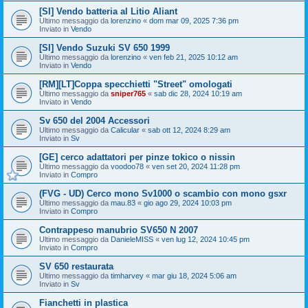
[SI] Vendo batteria al Litio Aliant
Ultimo messaggio da
lorenzino
«
dom mar 09, 2025 7:36 pm
Inviato in
Vendo
[SI] Vendo Suzuki SV 650 1999
Ultimo messaggio da
lorenzino
«
ven feb 21, 2025 10:12 am
Inviato in
Vendo
[RM][LT]Coppa specchietti "Street" omologati
Ultimo messaggio da
sniper765
«
sab dic 28, 2024 10:19 am
Inviato in
Vendo
Sv 650 del 2004 Accessori
Ultimo messaggio da
Calicular
«
sab ott 12, 2024 8:29 am
Inviato in
Sv
[GE] cerco adattatori per pinze tokico o nissin
Ultimo messaggio da
voodoo78
«
ven set 20, 2024 11:28 pm
Inviato in
Compro
(FVG - UD) Cerco mono Sv1000 o scambio con mono gsxr
Ultimo messaggio da
mau.83
«
gio ago 29, 2024 10:03 pm
Inviato in
Compro
Contrappeso manubrio SV650 N 2007
Ultimo messaggio da
DanieleMISS
«
ven lug 12, 2024 10:45 pm
Inviato in
Compro
SV 650 restaurata
Ultimo messaggio da
timharvey
«
mar giu 18, 2024 5:06 am
Inviato in
Sv
Fianchetti in plastica