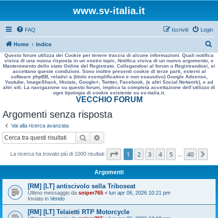
www.sv-italia.it
FAQ
Iscriviti
Login
C
Home
Indice
Questo forum utilizza dei Cookie per tenere traccia di alcune informazioni. Quali notifica
e
visiva di una nuova risposta in un vostro topic, Notifica visiva di un nuovo argomento, e
Mantenimento dello stato Online del Registrato. Collegandosi al forum o Registrandosi, si
r
accettano queste condizioni. Sono inoltre presenti cookie di terze parti, esterni al
software phpBB, relativi a (titolo esemplificativo e non esaustivo) Google Adsense,
c
Youtube, ImageShack, Histats, Google+, Twitter, Facebook, (e altri Social Network), e ad
altri siti. La navigazione su questo forum, implica la completa accettazione dell’utilizzo di
a
ogni tipologia di cookie esistente su sv-italia.it.
VECCHIO FORUM
Argomenti senza risposta
Vai alla ricerca avanzata
Cerca
Ricerca avanzata
Pagina
1
di
40
1
2
3
4
5
40
Pr
La ricerca ha trovato più di 1000 risultati
…
Argomenti
[RM] [LT] antiscivolo sella Triboseat
Ultimo messaggio da
sniper765
«
lun apr 06, 2026 10:21 pm
Inviato in
Vendo
[RM] [LT] Telaietti RTP Motorcycle