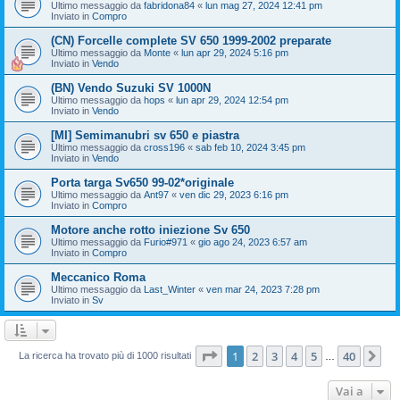
Ultimo messaggio da
fabridona84
«
lun mag 27, 2024 12:41 pm
Inviato in
Compro
(CN) Forcelle complete SV 650 1999-2002 preparate
Ultimo messaggio da
Monte
«
lun apr 29, 2024 5:16 pm
Inviato in
Vendo
(BN) Vendo Suzuki SV 1000N
Ultimo messaggio da
hops
«
lun apr 29, 2024 12:54 pm
Inviato in
Vendo
[MI] Semimanubri sv 650 e piastra
Ultimo messaggio da
cross196
«
sab feb 10, 2024 3:45 pm
Inviato in
Vendo
Porta targa Sv650 99-02*originale
Ultimo messaggio da
Ant97
«
ven dic 29, 2023 6:16 pm
Inviato in
Compro
Motore anche rotto iniezione Sv 650
Ultimo messaggio da
Furio#971
«
gio ago 24, 2023 6:57 am
Inviato in
Compro
Meccanico Roma
Ultimo messaggio da
Last_Winter
«
ven mar 24, 2023 7:28 pm
Inviato in
Sv
Pagina
1
di
40
1
2
3
4
5
40
Pr
La ricerca ha trovato più di 1000 risultati
…
Vai a