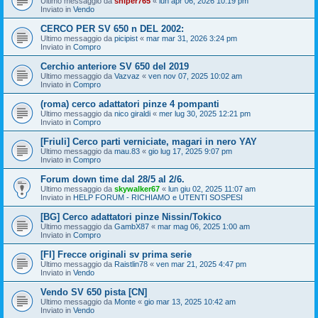
Ultimo messaggio da
sniper765
«
lun apr 06, 2026 10:19 pm
Inviato in
Vendo
CERCO PER SV 650 n DEL 2002:
Ultimo messaggio da
picipist
«
mar mar 31, 2026 3:24 pm
Inviato in
Compro
Cerchio anteriore SV 650 del 2019
Ultimo messaggio da
Vazvaz
«
ven nov 07, 2025 10:02 am
Inviato in
Compro
(roma) cerco adattatori pinze 4 pompanti
Ultimo messaggio da
nico giraldi
«
mer lug 30, 2025 12:21 pm
Inviato in
Compro
[Friuli] Cerco parti verniciate, magari in nero YAY
Ultimo messaggio da
mau.83
«
gio lug 17, 2025 9:07 pm
Inviato in
Compro
Forum down time dal 28/5 al 2/6.
Ultimo messaggio da
skywalker67
«
lun giu 02, 2025 11:07 am
Inviato in
HELP FORUM - RICHIAMO e UTENTI SOSPESI
[BG] Cerco adattatori pinze Nissin/Tokico
Ultimo messaggio da
GambX87
«
mar mag 06, 2025 1:00 am
Inviato in
Compro
[FI] Frecce originali sv prima serie
Ultimo messaggio da
Raistlin78
«
ven mar 21, 2025 4:47 pm
Inviato in
Vendo
Vendo SV 650 pista [CN]
Ultimo messaggio da
Monte
«
gio mar 13, 2025 10:42 am
Inviato in
Vendo