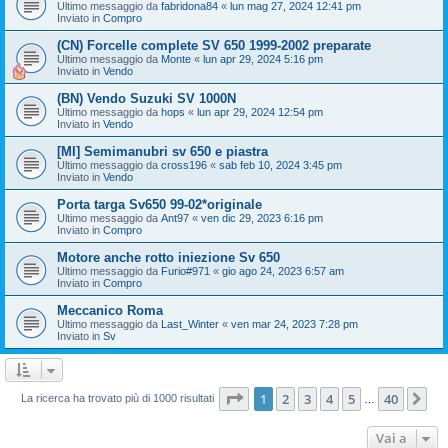
Ultimo messaggio da
fabridona84
«
lun mag 27, 2024 12:41 pm
Inviato in
Compro
(CN) Forcelle complete SV 650 1999-2002 preparate
Ultimo messaggio da
Monte
«
lun apr 29, 2024 5:16 pm
Inviato in
Vendo
(BN) Vendo Suzuki SV 1000N
Ultimo messaggio da
hops
«
lun apr 29, 2024 12:54 pm
Inviato in
Vendo
[MI] Semimanubri sv 650 e piastra
Ultimo messaggio da
cross196
«
sab feb 10, 2024 3:45 pm
Inviato in
Vendo
Porta targa Sv650 99-02*originale
Ultimo messaggio da
Ant97
«
ven dic 29, 2023 6:16 pm
Inviato in
Compro
Motore anche rotto iniezione Sv 650
Ultimo messaggio da
Furio#971
«
gio ago 24, 2023 6:57 am
Inviato in
Compro
Meccanico Roma
Ultimo messaggio da
Last_Winter
«
ven mar 24, 2023 7:28 pm
Inviato in
Sv
Pagina
1
di
40
1
2
3
4
5
40
Pr
La ricerca ha trovato più di 1000 risultati
…
Vai a