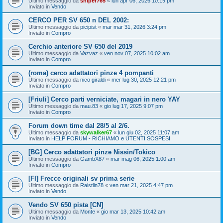
Ultimo messaggio da
sniper765
«
lun apr 06, 2026 10:19 pm
Inviato in
Vendo
CERCO PER SV 650 n DEL 2002:
Ultimo messaggio da
picipist
«
mar mar 31, 2026 3:24 pm
Inviato in
Compro
Cerchio anteriore SV 650 del 2019
Ultimo messaggio da
Vazvaz
«
ven nov 07, 2025 10:02 am
Inviato in
Compro
(roma) cerco adattatori pinze 4 pompanti
Ultimo messaggio da
nico giraldi
«
mer lug 30, 2025 12:21 pm
Inviato in
Compro
[Friuli] Cerco parti verniciate, magari in nero YAY
Ultimo messaggio da
mau.83
«
gio lug 17, 2025 9:07 pm
Inviato in
Compro
Forum down time dal 28/5 al 2/6.
Ultimo messaggio da
skywalker67
«
lun giu 02, 2025 11:07 am
Inviato in
HELP FORUM - RICHIAMO e UTENTI SOSPESI
[BG] Cerco adattatori pinze Nissin/Tokico
Ultimo messaggio da
GambX87
«
mar mag 06, 2025 1:00 am
Inviato in
Compro
[FI] Frecce originali sv prima serie
Ultimo messaggio da
Raistlin78
«
ven mar 21, 2025 4:47 pm
Inviato in
Vendo
Vendo SV 650 pista [CN]
Ultimo messaggio da
Monte
«
gio mar 13, 2025 10:42 am
Inviato in
Vendo