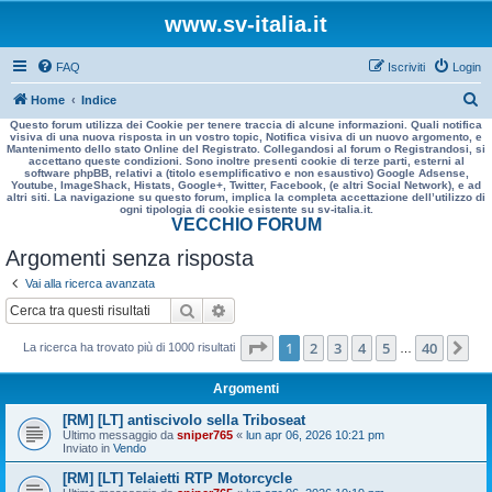
www.sv-italia.it
FAQ
Iscriviti
Login
C
Home
Indice
Questo forum utilizza dei Cookie per tenere traccia di alcune informazioni. Quali notifica
e
visiva di una nuova risposta in un vostro topic, Notifica visiva di un nuovo argomento, e
Mantenimento dello stato Online del Registrato. Collegandosi al forum o Registrandosi, si
r
accettano queste condizioni. Sono inoltre presenti cookie di terze parti, esterni al
software phpBB, relativi a (titolo esemplificativo e non esaustivo) Google Adsense,
c
Youtube, ImageShack, Histats, Google+, Twitter, Facebook, (e altri Social Network), e ad
altri siti. La navigazione su questo forum, implica la completa accettazione dell’utilizzo di
a
ogni tipologia di cookie esistente su sv-italia.it.
VECCHIO FORUM
Argomenti senza risposta
Vai alla ricerca avanzata
Cerca
Ricerca avanzata
Pagina
1
di
40
1
2
3
4
5
40
Pr
La ricerca ha trovato più di 1000 risultati
…
Argomenti
[RM] [LT] antiscivolo sella Triboseat
Ultimo messaggio da
sniper765
«
lun apr 06, 2026 10:21 pm
Inviato in
Vendo
[RM] [LT] Telaietti RTP Motorcycle