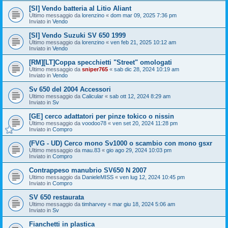
[SI] Vendo batteria al Litio Aliant
Ultimo messaggio da
lorenzino
«
dom mar 09, 2025 7:36 pm
Inviato in
Vendo
[SI] Vendo Suzuki SV 650 1999
Ultimo messaggio da
lorenzino
«
ven feb 21, 2025 10:12 am
Inviato in
Vendo
[RM][LT]Coppa specchietti "Street" omologati
Ultimo messaggio da
sniper765
«
sab dic 28, 2024 10:19 am
Inviato in
Vendo
Sv 650 del 2004 Accessori
Ultimo messaggio da
Calicular
«
sab ott 12, 2024 8:29 am
Inviato in
Sv
[GE] cerco adattatori per pinze tokico o nissin
Ultimo messaggio da
voodoo78
«
ven set 20, 2024 11:28 pm
Inviato in
Compro
(FVG - UD) Cerco mono Sv1000 o scambio con mono gsxr
Ultimo messaggio da
mau.83
«
gio ago 29, 2024 10:03 pm
Inviato in
Compro
Contrappeso manubrio SV650 N 2007
Ultimo messaggio da
DanieleMISS
«
ven lug 12, 2024 10:45 pm
Inviato in
Compro
SV 650 restaurata
Ultimo messaggio da
timharvey
«
mar giu 18, 2024 5:06 am
Inviato in
Sv
Fianchetti in plastica