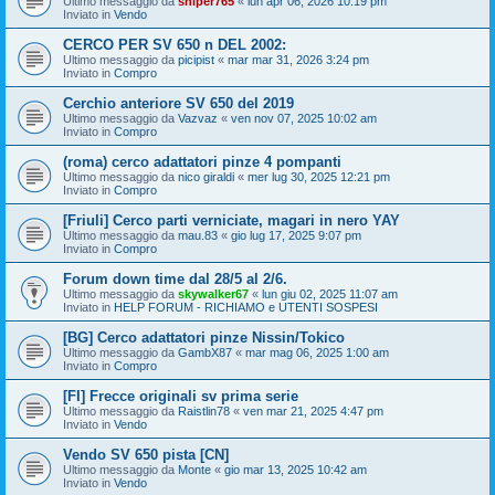
Ultimo messaggio da
sniper765
«
lun apr 06, 2026 10:19 pm
Inviato in
Vendo
CERCO PER SV 650 n DEL 2002:
Ultimo messaggio da
picipist
«
mar mar 31, 2026 3:24 pm
Inviato in
Compro
Cerchio anteriore SV 650 del 2019
Ultimo messaggio da
Vazvaz
«
ven nov 07, 2025 10:02 am
Inviato in
Compro
(roma) cerco adattatori pinze 4 pompanti
Ultimo messaggio da
nico giraldi
«
mer lug 30, 2025 12:21 pm
Inviato in
Compro
[Friuli] Cerco parti verniciate, magari in nero YAY
Ultimo messaggio da
mau.83
«
gio lug 17, 2025 9:07 pm
Inviato in
Compro
Forum down time dal 28/5 al 2/6.
Ultimo messaggio da
skywalker67
«
lun giu 02, 2025 11:07 am
Inviato in
HELP FORUM - RICHIAMO e UTENTI SOSPESI
[BG] Cerco adattatori pinze Nissin/Tokico
Ultimo messaggio da
GambX87
«
mar mag 06, 2025 1:00 am
Inviato in
Compro
[FI] Frecce originali sv prima serie
Ultimo messaggio da
Raistlin78
«
ven mar 21, 2025 4:47 pm
Inviato in
Vendo
Vendo SV 650 pista [CN]
Ultimo messaggio da
Monte
«
gio mar 13, 2025 10:42 am
Inviato in
Vendo