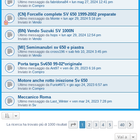
Ultimo messaggio da
fabridona84
«
lun mag 27, 2024 12:41 pm
Inviato in
Compro
(CN) Forcelle complete SV 650 1999-2002 preparate
Ultimo messaggio da
Monte
«
lun apr 29, 2024 5:16 pm
Inviato in
Vendo
(BN) Vendo Suzuki SV 1000N
Ultimo messaggio da
hops
«
lun apr 29, 2024 12:54 pm
Inviato in
Vendo
[MI] Semimanubri sv 650 e piastra
Ultimo messaggio da
cross196
«
sab feb 10, 2024 3:45 pm
Inviato in
Vendo
Porta targa Sv650 99-02*originale
Ultimo messaggio da
Ant97
«
ven dic 29, 2023 6:16 pm
Inviato in
Compro
Motore anche rotto iniezione Sv 650
Ultimo messaggio da
Furio#971
«
gio ago 24, 2023 6:57 am
Inviato in
Compro
Meccanico Roma
Ultimo messaggio da
Last_Winter
«
ven mar 24, 2023 7:28 pm
Inviato in
Sv
Pagina
1
di
40
1
2
3
4
5
40
Pr
La ricerca ha trovato più di 1000 risultati
…
Vai a