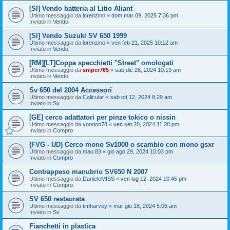
[SI] Vendo batteria al Litio Aliant
Ultimo messaggio da
lorenzino
«
dom mar 09, 2025 7:36 pm
Inviato in
Vendo
[SI] Vendo Suzuki SV 650 1999
Ultimo messaggio da
lorenzino
«
ven feb 21, 2025 10:12 am
Inviato in
Vendo
[RM][LT]Coppa specchietti "Street" omologati
Ultimo messaggio da
sniper765
«
sab dic 28, 2024 10:19 am
Inviato in
Vendo
Sv 650 del 2004 Accessori
Ultimo messaggio da
Calicular
«
sab ott 12, 2024 8:29 am
Inviato in
Sv
[GE] cerco adattatori per pinze tokico o nissin
Ultimo messaggio da
voodoo78
«
ven set 20, 2024 11:28 pm
Inviato in
Compro
(FVG - UD) Cerco mono Sv1000 o scambio con mono gsxr
Ultimo messaggio da
mau.83
«
gio ago 29, 2024 10:03 pm
Inviato in
Compro
Contrappeso manubrio SV650 N 2007
Ultimo messaggio da
DanieleMISS
«
ven lug 12, 2024 10:45 pm
Inviato in
Compro
SV 650 restaurata
Ultimo messaggio da
timharvey
«
mar giu 18, 2024 5:06 am
Inviato in
Sv
Fianchetti in plastica