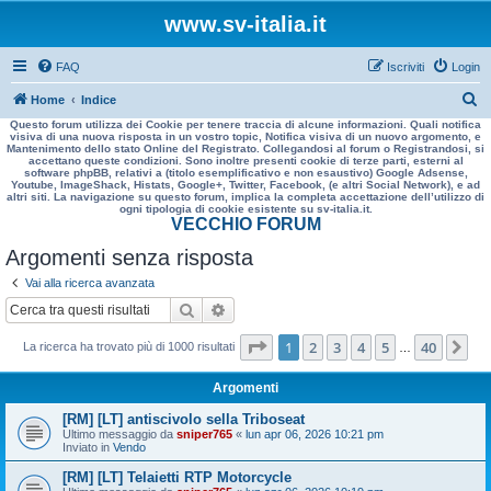
www.sv-italia.it
FAQ
Iscriviti
Login
C
Home
Indice
Questo forum utilizza dei Cookie per tenere traccia di alcune informazioni. Quali notifica
e
visiva di una nuova risposta in un vostro topic, Notifica visiva di un nuovo argomento, e
Mantenimento dello stato Online del Registrato. Collegandosi al forum o Registrandosi, si
r
accettano queste condizioni. Sono inoltre presenti cookie di terze parti, esterni al
software phpBB, relativi a (titolo esemplificativo e non esaustivo) Google Adsense,
c
Youtube, ImageShack, Histats, Google+, Twitter, Facebook, (e altri Social Network), e ad
altri siti. La navigazione su questo forum, implica la completa accettazione dell’utilizzo di
a
ogni tipologia di cookie esistente su sv-italia.it.
VECCHIO FORUM
Argomenti senza risposta
Vai alla ricerca avanzata
Cerca
Ricerca avanzata
Pagina
1
di
40
1
2
3
4
5
40
Pr
La ricerca ha trovato più di 1000 risultati
…
Argomenti
[RM] [LT] antiscivolo sella Triboseat
Ultimo messaggio da
sniper765
«
lun apr 06, 2026 10:21 pm
Inviato in
Vendo
[RM] [LT] Telaietti RTP Motorcycle