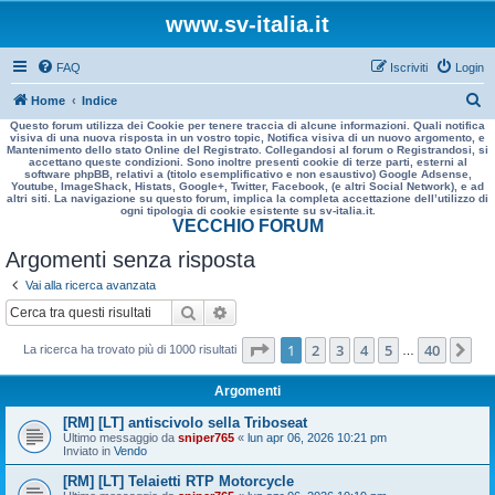
www.sv-italia.it
FAQ
Iscriviti
Login
C
Home
Indice
Questo forum utilizza dei Cookie per tenere traccia di alcune informazioni. Quali notifica
e
visiva di una nuova risposta in un vostro topic, Notifica visiva di un nuovo argomento, e
Mantenimento dello stato Online del Registrato. Collegandosi al forum o Registrandosi, si
r
accettano queste condizioni. Sono inoltre presenti cookie di terze parti, esterni al
software phpBB, relativi a (titolo esemplificativo e non esaustivo) Google Adsense,
c
Youtube, ImageShack, Histats, Google+, Twitter, Facebook, (e altri Social Network), e ad
altri siti. La navigazione su questo forum, implica la completa accettazione dell’utilizzo di
a
ogni tipologia di cookie esistente su sv-italia.it.
VECCHIO FORUM
Argomenti senza risposta
Vai alla ricerca avanzata
Cerca
Ricerca avanzata
Pagina
1
di
40
1
2
3
4
5
40
Pr
La ricerca ha trovato più di 1000 risultati
…
Argomenti
[RM] [LT] antiscivolo sella Triboseat
Ultimo messaggio da
sniper765
«
lun apr 06, 2026 10:21 pm
Inviato in
Vendo
[RM] [LT] Telaietti RTP Motorcycle