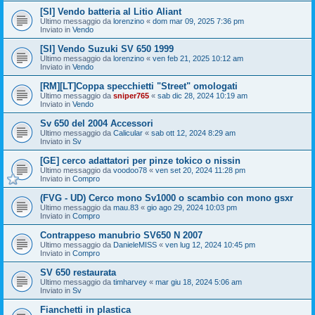
[SI] Vendo batteria al Litio Aliant
Ultimo messaggio da
lorenzino
«
dom mar 09, 2025 7:36 pm
Inviato in
Vendo
[SI] Vendo Suzuki SV 650 1999
Ultimo messaggio da
lorenzino
«
ven feb 21, 2025 10:12 am
Inviato in
Vendo
[RM][LT]Coppa specchietti "Street" omologati
Ultimo messaggio da
sniper765
«
sab dic 28, 2024 10:19 am
Inviato in
Vendo
Sv 650 del 2004 Accessori
Ultimo messaggio da
Calicular
«
sab ott 12, 2024 8:29 am
Inviato in
Sv
[GE] cerco adattatori per pinze tokico o nissin
Ultimo messaggio da
voodoo78
«
ven set 20, 2024 11:28 pm
Inviato in
Compro
(FVG - UD) Cerco mono Sv1000 o scambio con mono gsxr
Ultimo messaggio da
mau.83
«
gio ago 29, 2024 10:03 pm
Inviato in
Compro
Contrappeso manubrio SV650 N 2007
Ultimo messaggio da
DanieleMISS
«
ven lug 12, 2024 10:45 pm
Inviato in
Compro
SV 650 restaurata
Ultimo messaggio da
timharvey
«
mar giu 18, 2024 5:06 am
Inviato in
Sv
Fianchetti in plastica