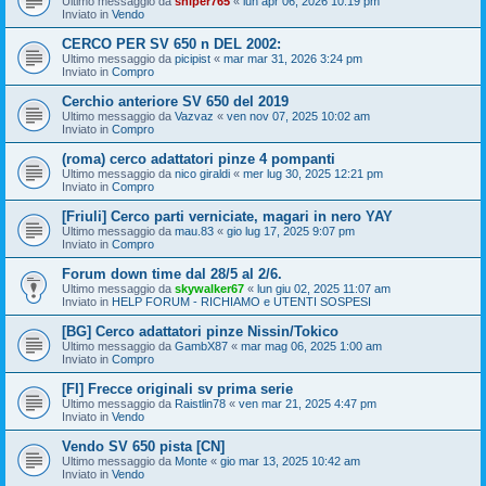
Ultimo messaggio da
sniper765
«
lun apr 06, 2026 10:19 pm
Inviato in
Vendo
CERCO PER SV 650 n DEL 2002:
Ultimo messaggio da
picipist
«
mar mar 31, 2026 3:24 pm
Inviato in
Compro
Cerchio anteriore SV 650 del 2019
Ultimo messaggio da
Vazvaz
«
ven nov 07, 2025 10:02 am
Inviato in
Compro
(roma) cerco adattatori pinze 4 pompanti
Ultimo messaggio da
nico giraldi
«
mer lug 30, 2025 12:21 pm
Inviato in
Compro
[Friuli] Cerco parti verniciate, magari in nero YAY
Ultimo messaggio da
mau.83
«
gio lug 17, 2025 9:07 pm
Inviato in
Compro
Forum down time dal 28/5 al 2/6.
Ultimo messaggio da
skywalker67
«
lun giu 02, 2025 11:07 am
Inviato in
HELP FORUM - RICHIAMO e UTENTI SOSPESI
[BG] Cerco adattatori pinze Nissin/Tokico
Ultimo messaggio da
GambX87
«
mar mag 06, 2025 1:00 am
Inviato in
Compro
[FI] Frecce originali sv prima serie
Ultimo messaggio da
Raistlin78
«
ven mar 21, 2025 4:47 pm
Inviato in
Vendo
Vendo SV 650 pista [CN]
Ultimo messaggio da
Monte
«
gio mar 13, 2025 10:42 am
Inviato in
Vendo