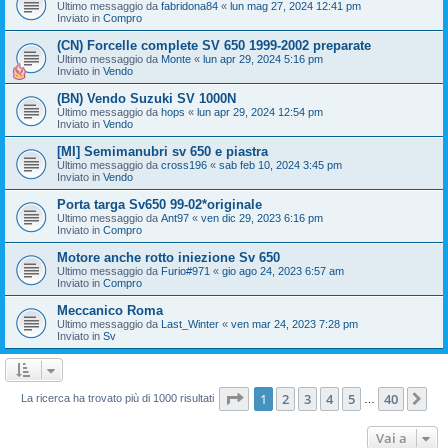
Ultimo messaggio da
fabridona84
«
lun mag 27, 2024 12:41 pm
Inviato in
Compro
(CN) Forcelle complete SV 650 1999-2002 preparate
Ultimo messaggio da
Monte
«
lun apr 29, 2024 5:16 pm
Inviato in
Vendo
(BN) Vendo Suzuki SV 1000N
Ultimo messaggio da
hops
«
lun apr 29, 2024 12:54 pm
Inviato in
Vendo
[MI] Semimanubri sv 650 e piastra
Ultimo messaggio da
cross196
«
sab feb 10, 2024 3:45 pm
Inviato in
Vendo
Porta targa Sv650 99-02*originale
Ultimo messaggio da
Ant97
«
ven dic 29, 2023 6:16 pm
Inviato in
Compro
Motore anche rotto iniezione Sv 650
Ultimo messaggio da
Furio#971
«
gio ago 24, 2023 6:57 am
Inviato in
Compro
Meccanico Roma
Ultimo messaggio da
Last_Winter
«
ven mar 24, 2023 7:28 pm
Inviato in
Sv
Pagina
1
di
40
1
2
3
4
5
40
Pr
La ricerca ha trovato più di 1000 risultati
…
Vai a