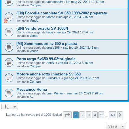
Ultimo messaggio da
fabridona84
«
lun mag 27, 2024 12:41 pm
Inviato in
Compro
(CN) Forcelle complete SV 650 1999-2002 preparate
Ultimo messaggio da
Monte
«
lun apr 29, 2024 5:16 pm
Inviato in
Vendo
(BN) Vendo Suzuki SV 1000N
Ultimo messaggio da
hops
«
lun apr 29, 2024 12:54 pm
Inviato in
Vendo
[MI] Semimanubri sv 650 e piastra
Ultimo messaggio da
cross196
«
sab feb 10, 2024 3:45 pm
Inviato in
Vendo
Porta targa Sv650 99-02*originale
Ultimo messaggio da
Ant97
«
ven dic 29, 2023 6:16 pm
Inviato in
Compro
Motore anche rotto iniezione Sv 650
Ultimo messaggio da
Furio#971
«
gio ago 24, 2023 6:57 am
Inviato in
Compro
Meccanico Roma
Ultimo messaggio da
Last_Winter
«
ven mar 24, 2023 7:28 pm
Inviato in
Sv
Pagina
1
di
40
1
2
3
4
5
40
Pr
La ricerca ha trovato più di 1000 risultati
…
Vai a