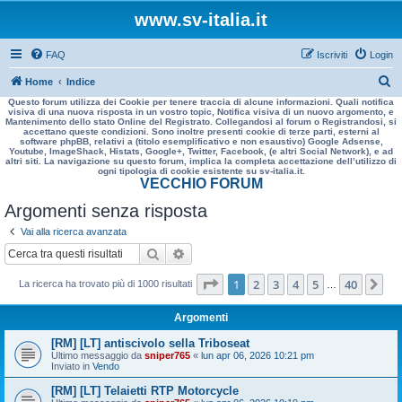
www.sv-italia.it
FAQ
Iscriviti
Login
C
Home
Indice
Questo forum utilizza dei Cookie per tenere traccia di alcune informazioni. Quali notifica
e
visiva di una nuova risposta in un vostro topic, Notifica visiva di un nuovo argomento, e
Mantenimento dello stato Online del Registrato. Collegandosi al forum o Registrandosi, si
r
accettano queste condizioni. Sono inoltre presenti cookie di terze parti, esterni al
software phpBB, relativi a (titolo esemplificativo e non esaustivo) Google Adsense,
c
Youtube, ImageShack, Histats, Google+, Twitter, Facebook, (e altri Social Network), e ad
altri siti. La navigazione su questo forum, implica la completa accettazione dell’utilizzo di
a
ogni tipologia di cookie esistente su sv-italia.it.
VECCHIO FORUM
Argomenti senza risposta
Vai alla ricerca avanzata
Cerca
Ricerca avanzata
Pagina
1
di
40
1
2
3
4
5
40
Pr
La ricerca ha trovato più di 1000 risultati
…
Argomenti
[RM] [LT] antiscivolo sella Triboseat
Ultimo messaggio da
sniper765
«
lun apr 06, 2026 10:21 pm
Inviato in
Vendo
[RM] [LT] Telaietti RTP Motorcycle