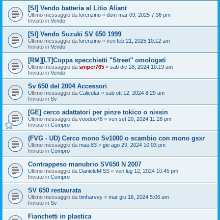
[SI] Vendo batteria al Litio Aliant
Ultimo messaggio da
lorenzino
«
dom mar 09, 2025 7:36 pm
Inviato in
Vendo
[SI] Vendo Suzuki SV 650 1999
Ultimo messaggio da
lorenzino
«
ven feb 21, 2025 10:12 am
Inviato in
Vendo
[RM][LT]Coppa specchietti "Street" omologati
Ultimo messaggio da
sniper765
«
sab dic 28, 2024 10:19 am
Inviato in
Vendo
Sv 650 del 2004 Accessori
Ultimo messaggio da
Calicular
«
sab ott 12, 2024 8:29 am
Inviato in
Sv
[GE] cerco adattatori per pinze tokico o nissin
Ultimo messaggio da
voodoo78
«
ven set 20, 2024 11:28 pm
Inviato in
Compro
(FVG - UD) Cerco mono Sv1000 o scambio con mono gsxr
Ultimo messaggio da
mau.83
«
gio ago 29, 2024 10:03 pm
Inviato in
Compro
Contrappeso manubrio SV650 N 2007
Ultimo messaggio da
DanieleMISS
«
ven lug 12, 2024 10:45 pm
Inviato in
Compro
SV 650 restaurata
Ultimo messaggio da
timharvey
«
mar giu 18, 2024 5:06 am
Inviato in
Sv
Fianchetti in plastica