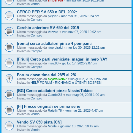
Ultimo messaggio da
sniper765
«
lun apr 06, 2026 10:19 pm
Inviato in
Vendo
CERCO PER SV 650 n DEL 2002:
Ultimo messaggio da
picipist
«
mar mar 31, 2026 3:24 pm
Inviato in
Compro
Cerchio anteriore SV 650 del 2019
Ultimo messaggio da
Vazvaz
«
ven nov 07, 2025 10:02 am
Inviato in
Compro
(roma) cerco adattatori pinze 4 pompanti
Ultimo messaggio da
nico giraldi
«
mer lug 30, 2025 12:21 pm
Inviato in
Compro
[Friuli] Cerco parti verniciate, magari in nero YAY
Ultimo messaggio da
mau.83
«
gio lug 17, 2025 9:07 pm
Inviato in
Compro
Forum down time dal 28/5 al 2/6.
Ultimo messaggio da
skywalker67
«
lun giu 02, 2025 11:07 am
Inviato in
HELP FORUM - RICHIAMO e UTENTI SOSPESI
[BG] Cerco adattatori pinze Nissin/Tokico
Ultimo messaggio da
GambX87
«
mar mag 06, 2025 1:00 am
Inviato in
Compro
[FI] Frecce originali sv prima serie
Ultimo messaggio da
Raistlin78
«
ven mar 21, 2025 4:47 pm
Inviato in
Vendo
Vendo SV 650 pista [CN]
Ultimo messaggio da
Monte
«
gio mar 13, 2025 10:42 am
Inviato in
Vendo