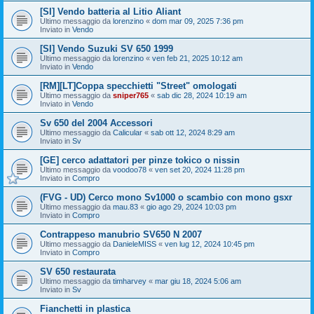
[SI] Vendo batteria al Litio Aliant
Ultimo messaggio da
lorenzino
«
dom mar 09, 2025 7:36 pm
Inviato in
Vendo
[SI] Vendo Suzuki SV 650 1999
Ultimo messaggio da
lorenzino
«
ven feb 21, 2025 10:12 am
Inviato in
Vendo
[RM][LT]Coppa specchietti "Street" omologati
Ultimo messaggio da
sniper765
«
sab dic 28, 2024 10:19 am
Inviato in
Vendo
Sv 650 del 2004 Accessori
Ultimo messaggio da
Calicular
«
sab ott 12, 2024 8:29 am
Inviato in
Sv
[GE] cerco adattatori per pinze tokico o nissin
Ultimo messaggio da
voodoo78
«
ven set 20, 2024 11:28 pm
Inviato in
Compro
(FVG - UD) Cerco mono Sv1000 o scambio con mono gsxr
Ultimo messaggio da
mau.83
«
gio ago 29, 2024 10:03 pm
Inviato in
Compro
Contrappeso manubrio SV650 N 2007
Ultimo messaggio da
DanieleMISS
«
ven lug 12, 2024 10:45 pm
Inviato in
Compro
SV 650 restaurata
Ultimo messaggio da
timharvey
«
mar giu 18, 2024 5:06 am
Inviato in
Sv
Fianchetti in plastica