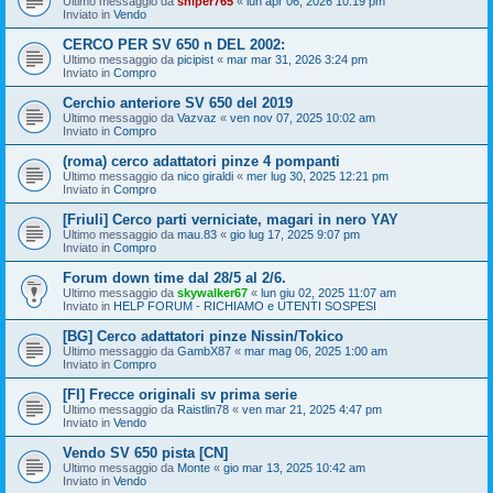
Ultimo messaggio da
sniper765
«
lun apr 06, 2026 10:19 pm
Inviato in
Vendo
CERCO PER SV 650 n DEL 2002:
Ultimo messaggio da
picipist
«
mar mar 31, 2026 3:24 pm
Inviato in
Compro
Cerchio anteriore SV 650 del 2019
Ultimo messaggio da
Vazvaz
«
ven nov 07, 2025 10:02 am
Inviato in
Compro
(roma) cerco adattatori pinze 4 pompanti
Ultimo messaggio da
nico giraldi
«
mer lug 30, 2025 12:21 pm
Inviato in
Compro
[Friuli] Cerco parti verniciate, magari in nero YAY
Ultimo messaggio da
mau.83
«
gio lug 17, 2025 9:07 pm
Inviato in
Compro
Forum down time dal 28/5 al 2/6.
Ultimo messaggio da
skywalker67
«
lun giu 02, 2025 11:07 am
Inviato in
HELP FORUM - RICHIAMO e UTENTI SOSPESI
[BG] Cerco adattatori pinze Nissin/Tokico
Ultimo messaggio da
GambX87
«
mar mag 06, 2025 1:00 am
Inviato in
Compro
[FI] Frecce originali sv prima serie
Ultimo messaggio da
Raistlin78
«
ven mar 21, 2025 4:47 pm
Inviato in
Vendo
Vendo SV 650 pista [CN]
Ultimo messaggio da
Monte
«
gio mar 13, 2025 10:42 am
Inviato in
Vendo