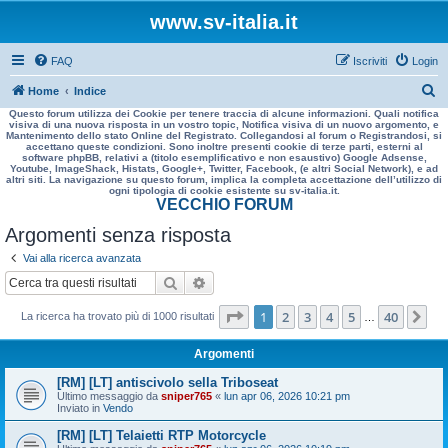
www.sv-italia.it
FAQ
Iscriviti
Login
C
Home
Indice
Questo forum utilizza dei Cookie per tenere traccia di alcune informazioni. Quali notifica
e
visiva di una nuova risposta in un vostro topic, Notifica visiva di un nuovo argomento, e
Mantenimento dello stato Online del Registrato. Collegandosi al forum o Registrandosi, si
r
accettano queste condizioni. Sono inoltre presenti cookie di terze parti, esterni al
software phpBB, relativi a (titolo esemplificativo e non esaustivo) Google Adsense,
c
Youtube, ImageShack, Histats, Google+, Twitter, Facebook, (e altri Social Network), e ad
altri siti. La navigazione su questo forum, implica la completa accettazione dell’utilizzo di
a
ogni tipologia di cookie esistente su sv-italia.it.
VECCHIO FORUM
Argomenti senza risposta
Vai alla ricerca avanzata
Cerca
Ricerca avanzata
Pagina
1
di
40
1
2
3
4
5
40
Pr
La ricerca ha trovato più di 1000 risultati
…
Argomenti
[RM] [LT] antiscivolo sella Triboseat
Ultimo messaggio da
sniper765
«
lun apr 06, 2026 10:21 pm
Inviato in
Vendo
[RM] [LT] Telaietti RTP Motorcycle