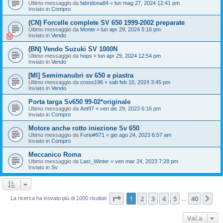
Ultimo messaggio da
fabridona84
«
lun mag 27, 2024 12:41 pm
Inviato in
Compro
(CN) Forcelle complete SV 650 1999-2002 preparate
Ultimo messaggio da
Monte
«
lun apr 29, 2024 5:16 pm
Inviato in
Vendo
(BN) Vendo Suzuki SV 1000N
Ultimo messaggio da
hops
«
lun apr 29, 2024 12:54 pm
Inviato in
Vendo
[MI] Semimanubri sv 650 e piastra
Ultimo messaggio da
cross196
«
sab feb 10, 2024 3:45 pm
Inviato in
Vendo
Porta targa Sv650 99-02*originale
Ultimo messaggio da
Ant97
«
ven dic 29, 2023 6:16 pm
Inviato in
Compro
Motore anche rotto iniezione Sv 650
Ultimo messaggio da
Furio#971
«
gio ago 24, 2023 6:57 am
Inviato in
Compro
Meccanico Roma
Ultimo messaggio da
Last_Winter
«
ven mar 24, 2023 7:28 pm
Inviato in
Sv
Pagina
1
di
40
1
2
3
4
5
40
Pr
La ricerca ha trovato più di 1000 risultati
…
Vai a