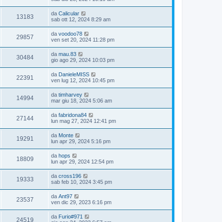
da
Calicular
13183
sab ott 12, 2024 8:29 am
da
voodoo78
29857
ven set 20, 2024 11:28 pm
da
mau.83
30484
gio ago 29, 2024 10:03 pm
da
DanieleMISS
22391
ven lug 12, 2024 10:45 pm
da
timharvey
14994
mar giu 18, 2024 5:06 am
da
fabridona84
27144
lun mag 27, 2024 12:41 pm
da
Monte
19291
lun apr 29, 2024 5:16 pm
da
hops
18809
lun apr 29, 2024 12:54 pm
da
cross196
19333
sab feb 10, 2024 3:45 pm
da
Ant97
23537
ven dic 29, 2023 6:16 pm
da
Furio#971
24519