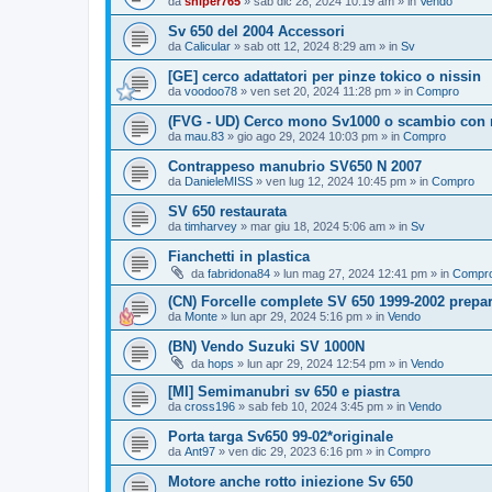
da
sniper765
» sab dic 28, 2024 10:19 am » in
Vendo
Sv 650 del 2004 Accessori
da
Calicular
» sab ott 12, 2024 8:29 am » in
Sv
[GE] cerco adattatori per pinze tokico o nissin
da
voodoo78
» ven set 20, 2024 11:28 pm » in
Compro
(FVG - UD) Cerco mono Sv1000 o scambio con
da
mau.83
» gio ago 29, 2024 10:03 pm » in
Compro
Contrappeso manubrio SV650 N 2007
da
DanieleMISS
» ven lug 12, 2024 10:45 pm » in
Compro
SV 650 restaurata
da
timharvey
» mar giu 18, 2024 5:06 am » in
Sv
Fianchetti in plastica
da
fabridona84
» lun mag 27, 2024 12:41 pm » in
Compr
(CN) Forcelle complete SV 650 1999-2002 prepar
da
Monte
» lun apr 29, 2024 5:16 pm » in
Vendo
(BN) Vendo Suzuki SV 1000N
da
hops
» lun apr 29, 2024 12:54 pm » in
Vendo
[MI] Semimanubri sv 650 e piastra
da
cross196
» sab feb 10, 2024 3:45 pm » in
Vendo
Porta targa Sv650 99-02*originale
da
Ant97
» ven dic 29, 2023 6:16 pm » in
Compro
Motore anche rotto iniezione Sv 650