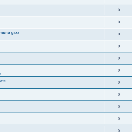
0
0
 mono gsxr
0
0
0
0
o
ate
0
0
0
0
0