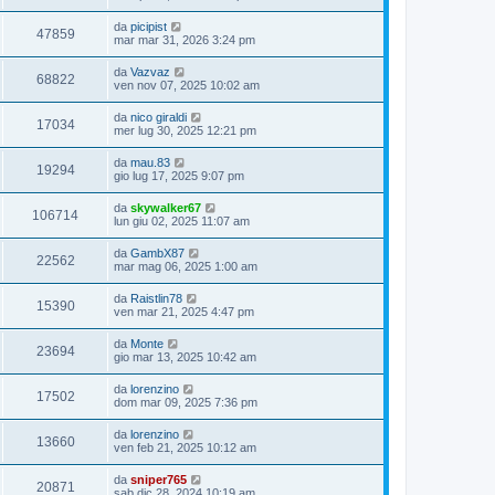
da
picipist
47859
mar mar 31, 2026 3:24 pm
da
Vazvaz
68822
ven nov 07, 2025 10:02 am
da
nico giraldi
17034
mer lug 30, 2025 12:21 pm
da
mau.83
19294
gio lug 17, 2025 9:07 pm
da
skywalker67
106714
lun giu 02, 2025 11:07 am
da
GambX87
22562
mar mag 06, 2025 1:00 am
da
Raistlin78
15390
ven mar 21, 2025 4:47 pm
da
Monte
23694
gio mar 13, 2025 10:42 am
da
lorenzino
17502
dom mar 09, 2025 7:36 pm
da
lorenzino
13660
ven feb 21, 2025 10:12 am
da
sniper765
20871
sab dic 28, 2024 10:19 am