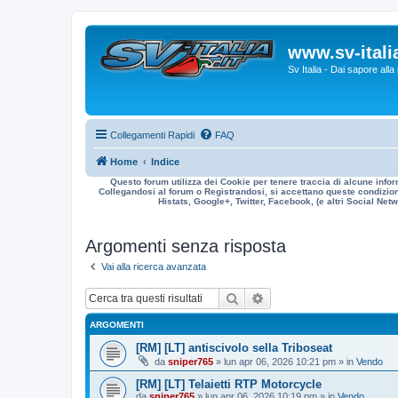
www.sv-italia
Sv Italia - Dai sapore all
Collegamenti Rapidi
FAQ
Home
Indice
Questo forum utilizza dei Cookie per tenere traccia di alcune infor
Collegandosi al forum o Registrandosi, si accettano queste condizioni
Histats, Google+, Twitter, Facebook, (e altri Social Netwo
Argomenti senza risposta
Vai alla ricerca avanzata
Cerca
Ricerca avanzata
ARGOMENTI
[RM] [LT] antiscivolo sella Triboseat
da
sniper765
» lun apr 06, 2026 10:21 pm » in
Vendo
[RM] [LT] Telaietti RTP Motorcycle
da
sniper765
» lun apr 06, 2026 10:19 pm » in
Vendo