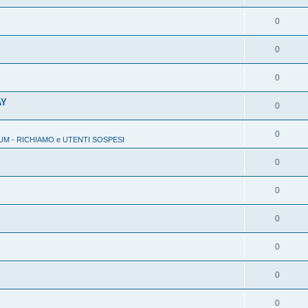
0
0
0
AY
0
0
M - RICHIAMO e UTENTI SOSPESI
0
0
0
0
0
0