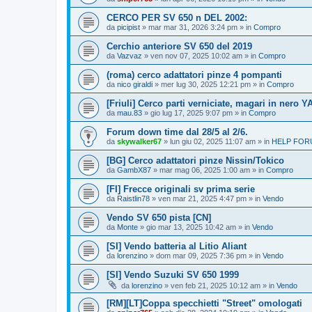
CERCO PER SV 650 n DEL 2002:
da
picipist
» mar mar 31, 2026 3:24 pm » in
Compro
Cerchio anteriore SV 650 del 2019
da
Vazvaz
» ven nov 07, 2025 10:02 am » in
Compro
(roma) cerco adattatori pinze 4 pompanti
da
nico giraldi
» mer lug 30, 2025 12:21 pm » in
Compro
[Friuli] Cerco parti verniciate, magari in nero Y
da
mau.83
» gio lug 17, 2025 9:07 pm » in
Compro
Forum down time dal 28/5 al 2/6.
da
skywalker67
» lun giu 02, 2025 11:07 am » in
HELP FORU
[BG] Cerco adattatori pinze Nissin/Tokico
da
GambX87
» mar mag 06, 2025 1:00 am » in
Compro
[FI] Frecce originali sv prima serie
da
Raistlin78
» ven mar 21, 2025 4:47 pm » in
Vendo
Vendo SV 650 pista [CN]
da
Monte
» gio mar 13, 2025 10:42 am » in
Vendo
[SI] Vendo batteria al Litio Aliant
da
lorenzino
» dom mar 09, 2025 7:36 pm » in
Vendo
[SI] Vendo Suzuki SV 650 1999
da
lorenzino
» ven feb 21, 2025 10:12 am » in
Vendo
[RM][LT]Coppa specchietti "Street" omologati