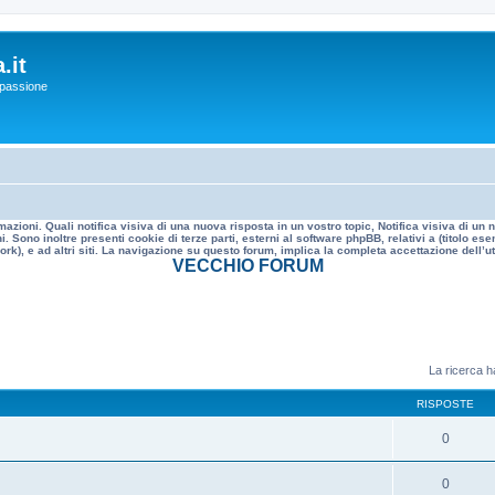
.it
a passione
mazioni. Quali notifica visiva di una nuova risposta in un vostro topic, Notifica visiva di u
. Sono inoltre presenti cookie di terze parti, esterni al software phpBB, relativi a (titolo
rk), e ad altri siti. La navigazione su questo forum, implica la completa accettazione dell’util
VECCHIO FORUM
La ricerca ha
RISPOSTE
0
0