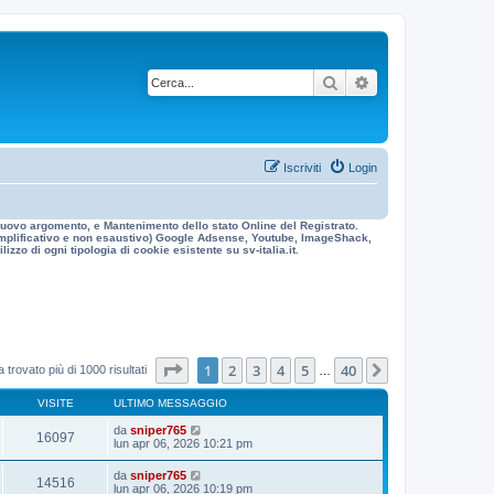
Cerca
Ricerca avanzata
Iscriviti
Login
n nuovo argomento, e Mantenimento dello stato Online del Registrato.
 esemplificativo e non esaustivo) Google Adsense, Youtube, ImageShack,
izzo di ogni tipologia di cookie esistente su sv-italia.it.
Pagina
1
di
40
1
2
3
4
5
40
Prossimo
 trovato più di 1000 risultati
…
VISITE
ULTIMO MESSAGGIO
da
sniper765
16097
lun apr 06, 2026 10:21 pm
da
sniper765
14516
lun apr 06, 2026 10:19 pm