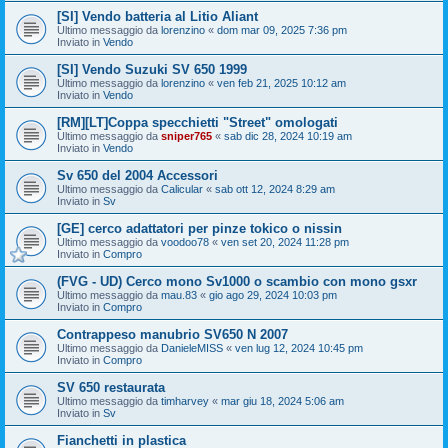
[SI] Vendo batteria al Litio Aliant
Ultimo messaggio da
lorenzino
«
dom mar 09, 2025 7:36 pm
Inviato in
Vendo
[SI] Vendo Suzuki SV 650 1999
Ultimo messaggio da
lorenzino
«
ven feb 21, 2025 10:12 am
Inviato in
Vendo
[RM][LT]Coppa specchietti "Street" omologati
Ultimo messaggio da
sniper765
«
sab dic 28, 2024 10:19 am
Inviato in
Vendo
Sv 650 del 2004 Accessori
Ultimo messaggio da
Calicular
«
sab ott 12, 2024 8:29 am
Inviato in
Sv
[GE] cerco adattatori per pinze tokico o nissin
Ultimo messaggio da
voodoo78
«
ven set 20, 2024 11:28 pm
Inviato in
Compro
(FVG - UD) Cerco mono Sv1000 o scambio con mono gsxr
Ultimo messaggio da
mau.83
«
gio ago 29, 2024 10:03 pm
Inviato in
Compro
Contrappeso manubrio SV650 N 2007
Ultimo messaggio da
DanieleMISS
«
ven lug 12, 2024 10:45 pm
Inviato in
Compro
SV 650 restaurata
Ultimo messaggio da
timharvey
«
mar giu 18, 2024 5:06 am
Inviato in
Sv
Fianchetti in plastica