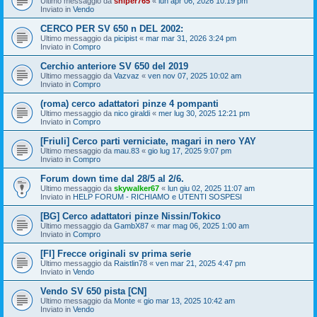
Ultimo messaggio da
sniper765
«
lun apr 06, 2026 10:19 pm
Inviato in
Vendo
CERCO PER SV 650 n DEL 2002:
Ultimo messaggio da
picipist
«
mar mar 31, 2026 3:24 pm
Inviato in
Compro
Cerchio anteriore SV 650 del 2019
Ultimo messaggio da
Vazvaz
«
ven nov 07, 2025 10:02 am
Inviato in
Compro
(roma) cerco adattatori pinze 4 pompanti
Ultimo messaggio da
nico giraldi
«
mer lug 30, 2025 12:21 pm
Inviato in
Compro
[Friuli] Cerco parti verniciate, magari in nero YAY
Ultimo messaggio da
mau.83
«
gio lug 17, 2025 9:07 pm
Inviato in
Compro
Forum down time dal 28/5 al 2/6.
Ultimo messaggio da
skywalker67
«
lun giu 02, 2025 11:07 am
Inviato in
HELP FORUM - RICHIAMO e UTENTI SOSPESI
[BG] Cerco adattatori pinze Nissin/Tokico
Ultimo messaggio da
GambX87
«
mar mag 06, 2025 1:00 am
Inviato in
Compro
[FI] Frecce originali sv prima serie
Ultimo messaggio da
Raistlin78
«
ven mar 21, 2025 4:47 pm
Inviato in
Vendo
Vendo SV 650 pista [CN]
Ultimo messaggio da
Monte
«
gio mar 13, 2025 10:42 am
Inviato in
Vendo