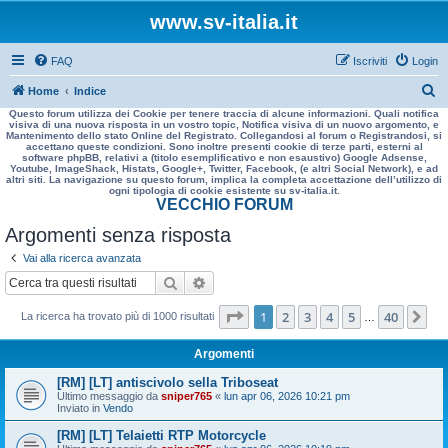
www.sv-italia.it
FAQ
Iscriviti
Login
C
Home
Indice
Questo forum utilizza dei Cookie per tenere traccia di alcune informazioni. Quali notifica
e
visiva di una nuova risposta in un vostro topic, Notifica visiva di un nuovo argomento, e
Mantenimento dello stato Online del Registrato. Collegandosi al forum o Registrandosi, si
r
accettano queste condizioni. Sono inoltre presenti cookie di terze parti, esterni al
software phpBB, relativi a (titolo esemplificativo e non esaustivo) Google Adsense,
c
Youtube, ImageShack, Histats, Google+, Twitter, Facebook, (e altri Social Network), e ad
altri siti. La navigazione su questo forum, implica la completa accettazione dell’utilizzo di
a
ogni tipologia di cookie esistente su sv-italia.it.
VECCHIO FORUM
Argomenti senza risposta
Vai alla ricerca avanzata
Cerca
Ricerca avanzata
Pagina
1
di
40
1
2
3
4
5
40
Pr
La ricerca ha trovato più di 1000 risultati
…
Argomenti
[RM] [LT] antiscivolo sella Triboseat
Ultimo messaggio da
sniper765
«
lun apr 06, 2026 10:21 pm
Inviato in
Vendo
[RM] [LT] Telaietti RTP Motorcycle