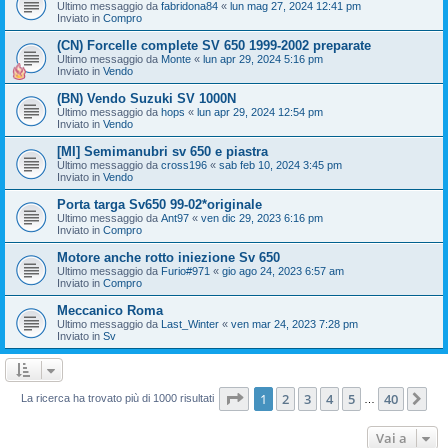
Ultimo messaggio da
fabridona84
«
lun mag 27, 2024 12:41 pm
Inviato in
Compro
(CN) Forcelle complete SV 650 1999-2002 preparate
Ultimo messaggio da
Monte
«
lun apr 29, 2024 5:16 pm
Inviato in
Vendo
(BN) Vendo Suzuki SV 1000N
Ultimo messaggio da
hops
«
lun apr 29, 2024 12:54 pm
Inviato in
Vendo
[MI] Semimanubri sv 650 e piastra
Ultimo messaggio da
cross196
«
sab feb 10, 2024 3:45 pm
Inviato in
Vendo
Porta targa Sv650 99-02*originale
Ultimo messaggio da
Ant97
«
ven dic 29, 2023 6:16 pm
Inviato in
Compro
Motore anche rotto iniezione Sv 650
Ultimo messaggio da
Furio#971
«
gio ago 24, 2023 6:57 am
Inviato in
Compro
Meccanico Roma
Ultimo messaggio da
Last_Winter
«
ven mar 24, 2023 7:28 pm
Inviato in
Sv
Pagina
1
di
40
1
2
3
4
5
40
Pr
La ricerca ha trovato più di 1000 risultati
…
Vai a