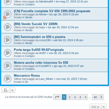
Ultimo messaggio da
fabridona84
«
lun mag 27, 2024 12:41 pm
Inviato in
Compro
(CN) Forcelle complete SV 650 1999-2002 preparate
Ultimo messaggio da
Monte
«
lun apr 29, 2024 5:16 pm
Inviato in
Vendo
(BN) Vendo Suzuki SV 1000N
Ultimo messaggio da
hops
«
lun apr 29, 2024 12:54 pm
Inviato in
Vendo
[MI] Semimanubri sv 650 e piastra
Ultimo messaggio da
cross196
«
sab feb 10, 2024 3:45 pm
Inviato in
Vendo
Porta targa Sv650 99-02*originale
Ultimo messaggio da
Ant97
«
ven dic 29, 2023 6:16 pm
Inviato in
Compro
Motore anche rotto iniezione Sv 650
Ultimo messaggio da
Furio#971
«
gio ago 24, 2023 6:57 am
Inviato in
Compro
Meccanico Roma
Ultimo messaggio da
Last_Winter
«
ven mar 24, 2023 7:28 pm
Inviato in
Sv
Pagina
1
di
40
1
2
3
4
5
40
Pr
La ricerca ha trovato più di 1000 risultati
…
Vai a