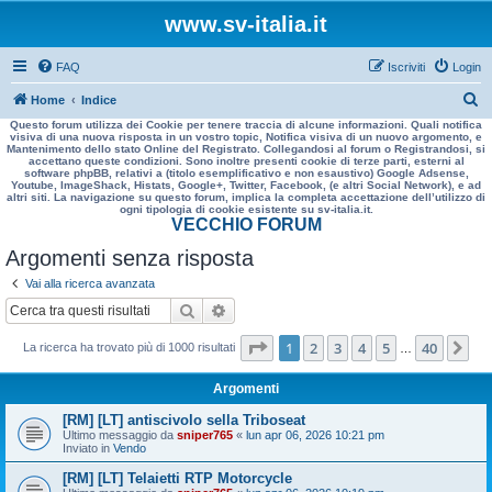
www.sv-italia.it
FAQ
Iscriviti
Login
C
Home
Indice
Questo forum utilizza dei Cookie per tenere traccia di alcune informazioni. Quali notifica
e
visiva di una nuova risposta in un vostro topic, Notifica visiva di un nuovo argomento, e
Mantenimento dello stato Online del Registrato. Collegandosi al forum o Registrandosi, si
r
accettano queste condizioni. Sono inoltre presenti cookie di terze parti, esterni al
software phpBB, relativi a (titolo esemplificativo e non esaustivo) Google Adsense,
c
Youtube, ImageShack, Histats, Google+, Twitter, Facebook, (e altri Social Network), e ad
altri siti. La navigazione su questo forum, implica la completa accettazione dell’utilizzo di
a
ogni tipologia di cookie esistente su sv-italia.it.
VECCHIO FORUM
Argomenti senza risposta
Vai alla ricerca avanzata
Cerca
Ricerca avanzata
Pagina
1
di
40
1
2
3
4
5
40
Pr
La ricerca ha trovato più di 1000 risultati
…
Argomenti
[RM] [LT] antiscivolo sella Triboseat
Ultimo messaggio da
sniper765
«
lun apr 06, 2026 10:21 pm
Inviato in
Vendo
[RM] [LT] Telaietti RTP Motorcycle