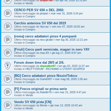
Ultimo messaggio da
sniper765
«
lun apr 06, 2026 10:19 pm
Inviato in
Vendo
CERCO PER SV 650 n DEL 2002:
Ultimo messaggio da
picipist
«
mar mar 31, 2026 3:24 pm
Inviato in
Compro
Cerchio anteriore SV 650 del 2019
Ultimo messaggio da
Vazvaz
«
ven nov 07, 2025 10:02 am
Inviato in
Compro
(roma) cerco adattatori pinze 4 pompanti
Ultimo messaggio da
nico giraldi
«
mer lug 30, 2025 12:21 pm
Inviato in
Compro
[Friuli] Cerco parti verniciate, magari in nero YAY
Ultimo messaggio da
mau.83
«
gio lug 17, 2025 9:07 pm
Inviato in
Compro
Forum down time dal 28/5 al 2/6.
Ultimo messaggio da
skywalker67
«
lun giu 02, 2025 11:07 am
Inviato in
HELP FORUM - RICHIAMO e UTENTI SOSPESI
[BG] Cerco adattatori pinze Nissin/Tokico
Ultimo messaggio da
GambX87
«
mar mag 06, 2025 1:00 am
Inviato in
Compro
[FI] Frecce originali sv prima serie
Ultimo messaggio da
Raistlin78
«
ven mar 21, 2025 4:47 pm
Inviato in
Vendo
Vendo SV 650 pista [CN]
Ultimo messaggio da
Monte
«
gio mar 13, 2025 10:42 am
Inviato in
Vendo