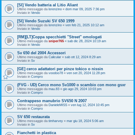
[SI] Vendo batteria al Litio Aliant
Ultimo messaggio da
lorenzino
«
dom mar 09, 2025 7:36 pm
Inviato in
Vendo
[SI] Vendo Suzuki SV 650 1999
Ultimo messaggio da
lorenzino
«
ven feb 21, 2025 10:12 am
Inviato in
Vendo
[RM][LT]Coppa specchietti "Street" omologati
Ultimo messaggio da
sniper765
«
sab dic 28, 2024 10:19 am
Inviato in
Vendo
Sv 650 del 2004 Accessori
Ultimo messaggio da
Calicular
«
sab ott 12, 2024 8:29 am
Inviato in
Sv
[GE] cerco adattatori per pinze tokico o nissin
Ultimo messaggio da
voodoo78
«
ven set 20, 2024 11:28 pm
Inviato in
Compro
(FVG - UD) Cerco mono Sv1000 o scambio con mono gsxr
Ultimo messaggio da
mau.83
«
gio ago 29, 2024 10:03 pm
Inviato in
Compro
Contrappeso manubrio SV650 N 2007
Ultimo messaggio da
DanieleMISS
«
ven lug 12, 2024 10:45 pm
Inviato in
Compro
SV 650 restaurata
Ultimo messaggio da
timharvey
«
mar giu 18, 2024 5:06 am
Inviato in
Sv
Fianchetti in plastica