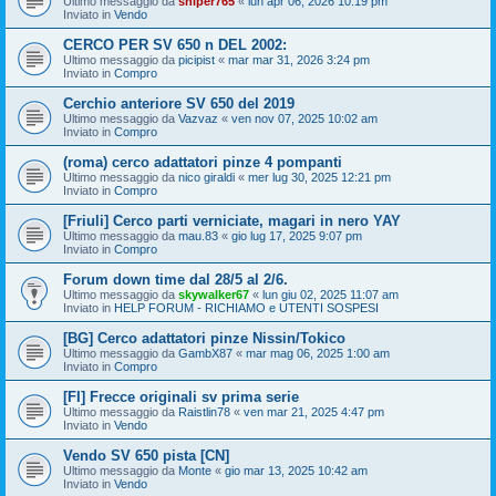
Ultimo messaggio da
sniper765
«
lun apr 06, 2026 10:19 pm
Inviato in
Vendo
CERCO PER SV 650 n DEL 2002:
Ultimo messaggio da
picipist
«
mar mar 31, 2026 3:24 pm
Inviato in
Compro
Cerchio anteriore SV 650 del 2019
Ultimo messaggio da
Vazvaz
«
ven nov 07, 2025 10:02 am
Inviato in
Compro
(roma) cerco adattatori pinze 4 pompanti
Ultimo messaggio da
nico giraldi
«
mer lug 30, 2025 12:21 pm
Inviato in
Compro
[Friuli] Cerco parti verniciate, magari in nero YAY
Ultimo messaggio da
mau.83
«
gio lug 17, 2025 9:07 pm
Inviato in
Compro
Forum down time dal 28/5 al 2/6.
Ultimo messaggio da
skywalker67
«
lun giu 02, 2025 11:07 am
Inviato in
HELP FORUM - RICHIAMO e UTENTI SOSPESI
[BG] Cerco adattatori pinze Nissin/Tokico
Ultimo messaggio da
GambX87
«
mar mag 06, 2025 1:00 am
Inviato in
Compro
[FI] Frecce originali sv prima serie
Ultimo messaggio da
Raistlin78
«
ven mar 21, 2025 4:47 pm
Inviato in
Vendo
Vendo SV 650 pista [CN]
Ultimo messaggio da
Monte
«
gio mar 13, 2025 10:42 am
Inviato in
Vendo