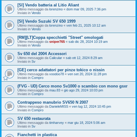
[SI] Vendo batteria al Litio Aliant
Ultimo messaggio da
lorenzino
«
dom mar 09, 2025 7:36 pm
Inviato in
Vendo
[SI] Vendo Suzuki SV 650 1999
Ultimo messaggio da
lorenzino
«
ven feb 21, 2025 10:12 am
Inviato in
Vendo
[RM][LT]Coppa specchietti "Street" omologati
Ultimo messaggio da
sniper765
«
sab dic 28, 2024 10:19 am
Inviato in
Vendo
Sv 650 del 2004 Accessori
Ultimo messaggio da
Calicular
«
sab ott 12, 2024 8:29 am
Inviato in
Sv
[GE] cerco adattatori per pinze tokico o nissin
Ultimo messaggio da
voodoo78
«
ven set 20, 2024 11:28 pm
Inviato in
Compro
(FVG - UD) Cerco mono Sv1000 o scambio con mono gsxr
Ultimo messaggio da
mau.83
«
gio ago 29, 2024 10:03 pm
Inviato in
Compro
Contrappeso manubrio SV650 N 2007
Ultimo messaggio da
DanieleMISS
«
ven lug 12, 2024 10:45 pm
Inviato in
Compro
SV 650 restaurata
Ultimo messaggio da
timharvey
«
mar giu 18, 2024 5:06 am
Inviato in
Sv
Fianchetti in plastica