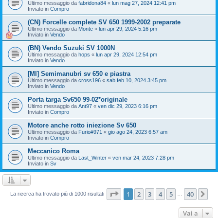
Ultimo messaggio da
fabridona84
«
lun mag 27, 2024 12:41 pm
Inviato in
Compro
(CN) Forcelle complete SV 650 1999-2002 preparate
Ultimo messaggio da
Monte
«
lun apr 29, 2024 5:16 pm
Inviato in
Vendo
(BN) Vendo Suzuki SV 1000N
Ultimo messaggio da
hops
«
lun apr 29, 2024 12:54 pm
Inviato in
Vendo
[MI] Semimanubri sv 650 e piastra
Ultimo messaggio da
cross196
«
sab feb 10, 2024 3:45 pm
Inviato in
Vendo
Porta targa Sv650 99-02*originale
Ultimo messaggio da
Ant97
«
ven dic 29, 2023 6:16 pm
Inviato in
Compro
Motore anche rotto iniezione Sv 650
Ultimo messaggio da
Furio#971
«
gio ago 24, 2023 6:57 am
Inviato in
Compro
Meccanico Roma
Ultimo messaggio da
Last_Winter
«
ven mar 24, 2023 7:28 pm
Inviato in
Sv
Pagina
1
di
40
1
2
3
4
5
40
Pr
La ricerca ha trovato più di 1000 risultati
…
Vai a