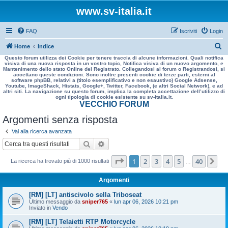
www.sv-italia.it
FAQ
Iscriviti
Login
C
Home
Indice
Questo forum utilizza dei Cookie per tenere traccia di alcune informazioni. Quali notifica
e
visiva di una nuova risposta in un vostro topic, Notifica visiva di un nuovo argomento, e
Mantenimento dello stato Online del Registrato. Collegandosi al forum o Registrandosi, si
r
accettano queste condizioni. Sono inoltre presenti cookie di terze parti, esterni al
software phpBB, relativi a (titolo esemplificativo e non esaustivo) Google Adsense,
c
Youtube, ImageShack, Histats, Google+, Twitter, Facebook, (e altri Social Network), e ad
altri siti. La navigazione su questo forum, implica la completa accettazione dell’utilizzo di
a
ogni tipologia di cookie esistente su sv-italia.it.
VECCHIO FORUM
Argomenti senza risposta
Vai alla ricerca avanzata
Cerca
Ricerca avanzata
Pagina
1
di
40
1
2
3
4
5
40
Pr
La ricerca ha trovato più di 1000 risultati
…
Argomenti
[RM] [LT] antiscivolo sella Triboseat
Ultimo messaggio da
sniper765
«
lun apr 06, 2026 10:21 pm
Inviato in
Vendo
[RM] [LT] Telaietti RTP Motorcycle