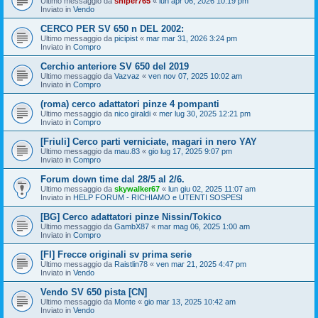
Ultimo messaggio da
sniper765
«
lun apr 06, 2026 10:19 pm
Inviato in
Vendo
CERCO PER SV 650 n DEL 2002:
Ultimo messaggio da
picipist
«
mar mar 31, 2026 3:24 pm
Inviato in
Compro
Cerchio anteriore SV 650 del 2019
Ultimo messaggio da
Vazvaz
«
ven nov 07, 2025 10:02 am
Inviato in
Compro
(roma) cerco adattatori pinze 4 pompanti
Ultimo messaggio da
nico giraldi
«
mer lug 30, 2025 12:21 pm
Inviato in
Compro
[Friuli] Cerco parti verniciate, magari in nero YAY
Ultimo messaggio da
mau.83
«
gio lug 17, 2025 9:07 pm
Inviato in
Compro
Forum down time dal 28/5 al 2/6.
Ultimo messaggio da
skywalker67
«
lun giu 02, 2025 11:07 am
Inviato in
HELP FORUM - RICHIAMO e UTENTI SOSPESI
[BG] Cerco adattatori pinze Nissin/Tokico
Ultimo messaggio da
GambX87
«
mar mag 06, 2025 1:00 am
Inviato in
Compro
[FI] Frecce originali sv prima serie
Ultimo messaggio da
Raistlin78
«
ven mar 21, 2025 4:47 pm
Inviato in
Vendo
Vendo SV 650 pista [CN]
Ultimo messaggio da
Monte
«
gio mar 13, 2025 10:42 am
Inviato in
Vendo