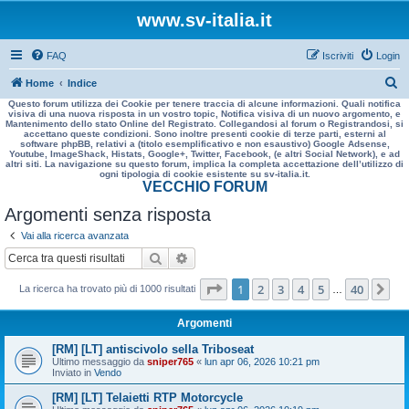
www.sv-italia.it
FAQ
Iscriviti
Login
C
Home
Indice
Questo forum utilizza dei Cookie per tenere traccia di alcune informazioni. Quali notifica
e
visiva di una nuova risposta in un vostro topic, Notifica visiva di un nuovo argomento, e
Mantenimento dello stato Online del Registrato. Collegandosi al forum o Registrandosi, si
r
accettano queste condizioni. Sono inoltre presenti cookie di terze parti, esterni al
software phpBB, relativi a (titolo esemplificativo e non esaustivo) Google Adsense,
c
Youtube, ImageShack, Histats, Google+, Twitter, Facebook, (e altri Social Network), e ad
altri siti. La navigazione su questo forum, implica la completa accettazione dell’utilizzo di
a
ogni tipologia di cookie esistente su sv-italia.it.
VECCHIO FORUM
Argomenti senza risposta
Vai alla ricerca avanzata
Cerca
Ricerca avanzata
Pagina
1
di
40
1
2
3
4
5
40
Pr
La ricerca ha trovato più di 1000 risultati
…
Argomenti
[RM] [LT] antiscivolo sella Triboseat
Ultimo messaggio da
sniper765
«
lun apr 06, 2026 10:21 pm
Inviato in
Vendo
[RM] [LT] Telaietti RTP Motorcycle