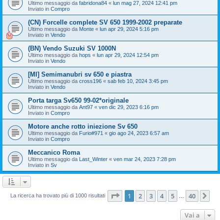
Ultimo messaggio da
fabridona84
«
lun mag 27, 2024 12:41 pm
Inviato in
Compro
(CN) Forcelle complete SV 650 1999-2002 preparate
Ultimo messaggio da
Monte
«
lun apr 29, 2024 5:16 pm
Inviato in
Vendo
(BN) Vendo Suzuki SV 1000N
Ultimo messaggio da
hops
«
lun apr 29, 2024 12:54 pm
Inviato in
Vendo
[MI] Semimanubri sv 650 e piastra
Ultimo messaggio da
cross196
«
sab feb 10, 2024 3:45 pm
Inviato in
Vendo
Porta targa Sv650 99-02*originale
Ultimo messaggio da
Ant97
«
ven dic 29, 2023 6:16 pm
Inviato in
Compro
Motore anche rotto iniezione Sv 650
Ultimo messaggio da
Furio#971
«
gio ago 24, 2023 6:57 am
Inviato in
Compro
Meccanico Roma
Ultimo messaggio da
Last_Winter
«
ven mar 24, 2023 7:28 pm
Inviato in
Sv
Pagina
1
di
40
1
2
3
4
5
40
Pr
La ricerca ha trovato più di 1000 risultati
…
Vai a