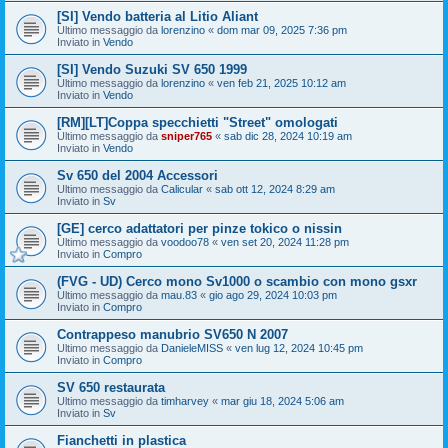
[SI] Vendo batteria al Litio Aliant
Ultimo messaggio da
lorenzino
«
dom mar 09, 2025 7:36 pm
Inviato in
Vendo
[SI] Vendo Suzuki SV 650 1999
Ultimo messaggio da
lorenzino
«
ven feb 21, 2025 10:12 am
Inviato in
Vendo
[RM][LT]Coppa specchietti "Street" omologati
Ultimo messaggio da
sniper765
«
sab dic 28, 2024 10:19 am
Inviato in
Vendo
Sv 650 del 2004 Accessori
Ultimo messaggio da
Calicular
«
sab ott 12, 2024 8:29 am
Inviato in
Sv
[GE] cerco adattatori per pinze tokico o nissin
Ultimo messaggio da
voodoo78
«
ven set 20, 2024 11:28 pm
Inviato in
Compro
(FVG - UD) Cerco mono Sv1000 o scambio con mono gsxr
Ultimo messaggio da
mau.83
«
gio ago 29, 2024 10:03 pm
Inviato in
Compro
Contrappeso manubrio SV650 N 2007
Ultimo messaggio da
DanieleMISS
«
ven lug 12, 2024 10:45 pm
Inviato in
Compro
SV 650 restaurata
Ultimo messaggio da
timharvey
«
mar giu 18, 2024 5:06 am
Inviato in
Sv
Fianchetti in plastica