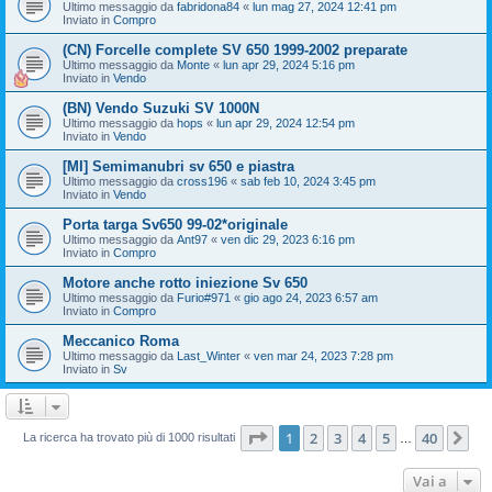
Ultimo messaggio da
fabridona84
«
lun mag 27, 2024 12:41 pm
Inviato in
Compro
(CN) Forcelle complete SV 650 1999-2002 preparate
Ultimo messaggio da
Monte
«
lun apr 29, 2024 5:16 pm
Inviato in
Vendo
(BN) Vendo Suzuki SV 1000N
Ultimo messaggio da
hops
«
lun apr 29, 2024 12:54 pm
Inviato in
Vendo
[MI] Semimanubri sv 650 e piastra
Ultimo messaggio da
cross196
«
sab feb 10, 2024 3:45 pm
Inviato in
Vendo
Porta targa Sv650 99-02*originale
Ultimo messaggio da
Ant97
«
ven dic 29, 2023 6:16 pm
Inviato in
Compro
Motore anche rotto iniezione Sv 650
Ultimo messaggio da
Furio#971
«
gio ago 24, 2023 6:57 am
Inviato in
Compro
Meccanico Roma
Ultimo messaggio da
Last_Winter
«
ven mar 24, 2023 7:28 pm
Inviato in
Sv
Pagina
1
di
40
1
2
3
4
5
40
Pr
La ricerca ha trovato più di 1000 risultati
…
Vai a