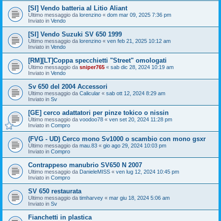
[SI] Vendo batteria al Litio Aliant
Ultimo messaggio da
lorenzino
«
dom mar 09, 2025 7:36 pm
Inviato in
Vendo
[SI] Vendo Suzuki SV 650 1999
Ultimo messaggio da
lorenzino
«
ven feb 21, 2025 10:12 am
Inviato in
Vendo
[RM][LT]Coppa specchietti "Street" omologati
Ultimo messaggio da
sniper765
«
sab dic 28, 2024 10:19 am
Inviato in
Vendo
Sv 650 del 2004 Accessori
Ultimo messaggio da
Calicular
«
sab ott 12, 2024 8:29 am
Inviato in
Sv
[GE] cerco adattatori per pinze tokico o nissin
Ultimo messaggio da
voodoo78
«
ven set 20, 2024 11:28 pm
Inviato in
Compro
(FVG - UD) Cerco mono Sv1000 o scambio con mono gsxr
Ultimo messaggio da
mau.83
«
gio ago 29, 2024 10:03 pm
Inviato in
Compro
Contrappeso manubrio SV650 N 2007
Ultimo messaggio da
DanieleMISS
«
ven lug 12, 2024 10:45 pm
Inviato in
Compro
SV 650 restaurata
Ultimo messaggio da
timharvey
«
mar giu 18, 2024 5:06 am
Inviato in
Sv
Fianchetti in plastica