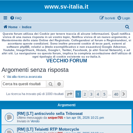
www.sv-italia.it
FAQ
Iscriviti
Login
C
Home
Indice
Questo forum utilizza dei Cookie per tenere traccia di alcune informazioni. Quali notifica
e
visiva di una nuova risposta in un vostro topic, Notifica visiva di un nuovo argomento, e
Mantenimento dello stato Online del Registrato. Collegandosi al forum o Registrandosi, si
r
accettano queste condizioni. Sono inoltre presenti cookie di terze parti, esterni al
software phpBB, relativi a (titolo esemplificativo e non esaustivo) Google Adsense,
c
Youtube, ImageShack, Histats, Google+, Twitter, Facebook, (e altri Social Network), e ad
altri siti. La navigazione su questo forum, implica la completa accettazione dell’utilizzo di
a
ogni tipologia di cookie esistente su sv-italia.it.
VECCHIO FORUM
Argomenti senza risposta
Vai alla ricerca avanzata
Cerca
Ricerca avanzata
Pagina
1
di
40
1
2
3
4
5
40
Pr
La ricerca ha trovato più di 1000 risultati
…
Argomenti
[RM] [LT] antiscivolo sella Triboseat
Ultimo messaggio da
sniper765
«
lun apr 06, 2026 10:21 pm
Inviato in
Vendo
[RM] [LT] Telaietti RTP Motorcycle