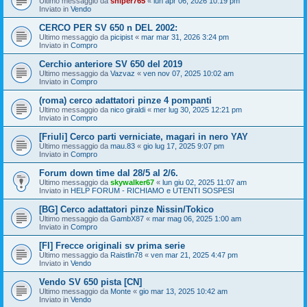
Ultimo messaggio da
sniper765
«
lun apr 06, 2026 10:19 pm
Inviato in
Vendo
CERCO PER SV 650 n DEL 2002:
Ultimo messaggio da
picipist
«
mar mar 31, 2026 3:24 pm
Inviato in
Compro
Cerchio anteriore SV 650 del 2019
Ultimo messaggio da
Vazvaz
«
ven nov 07, 2025 10:02 am
Inviato in
Compro
(roma) cerco adattatori pinze 4 pompanti
Ultimo messaggio da
nico giraldi
«
mer lug 30, 2025 12:21 pm
Inviato in
Compro
[Friuli] Cerco parti verniciate, magari in nero YAY
Ultimo messaggio da
mau.83
«
gio lug 17, 2025 9:07 pm
Inviato in
Compro
Forum down time dal 28/5 al 2/6.
Ultimo messaggio da
skywalker67
«
lun giu 02, 2025 11:07 am
Inviato in
HELP FORUM - RICHIAMO e UTENTI SOSPESI
[BG] Cerco adattatori pinze Nissin/Tokico
Ultimo messaggio da
GambX87
«
mar mag 06, 2025 1:00 am
Inviato in
Compro
[FI] Frecce originali sv prima serie
Ultimo messaggio da
Raistlin78
«
ven mar 21, 2025 4:47 pm
Inviato in
Vendo
Vendo SV 650 pista [CN]
Ultimo messaggio da
Monte
«
gio mar 13, 2025 10:42 am
Inviato in
Vendo