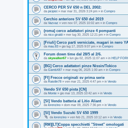
CERCO PER SV 650 n DEL 2002:
da
picipist
» mar mar 31, 2026 3:24 pm » in
Compro
Cerchio anteriore SV 650 del 2019
da
Vazvaz
» ven nov 07, 2025 10:02 am » in
Compro
(roma) cerco adattatori pinze 4 pompanti
da
nico giraldi
» mer lug 30, 2025 12:21 pm » in
Compro
[Friuli] Cerco parti verniciate, magari in nero Y
da
mau.83
» gio lug 17, 2025 9:07 pm » in
Compro
Forum down time dal 28/5 al 2/6.
da
skywalker67
» lun giu 02, 2025 11:07 am » in
HELP FORU
[BG] Cerco adattatori pinze Nissin/Tokico
da
GambX87
» mar mag 06, 2025 1:00 am » in
Compro
[FI] Frecce originali sv prima serie
da
Raistlin78
» ven mar 21, 2025 4:47 pm » in
Vendo
Vendo SV 650 pista [CN]
da
Monte
» gio mar 13, 2025 10:42 am » in
Vendo
[SI] Vendo batteria al Litio Aliant
da
lorenzino
» dom mar 09, 2025 7:36 pm » in
Vendo
[SI] Vendo Suzuki SV 650 1999
da
lorenzino
» ven feb 21, 2025 10:12 am » in
Vendo
[RM][LT]Coppa specchietti "Street" omologati