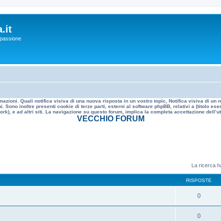
.it
a passione
mazioni. Quali notifica visiva di una nuova risposta in un vostro topic, Notifica visiva di u
. Sono inoltre presenti cookie di terze parti, esterni al software phpBB, relativi a (titolo
rk), e ad altri siti. La navigazione su questo forum, implica la completa accettazione dell’util
VECCHIO FORUM
La ricerca ha
RISPOSTE
0
0