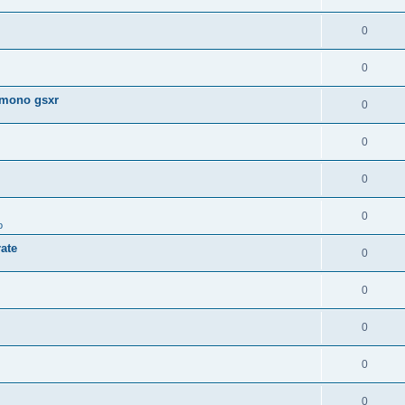
0
0
 mono gsxr
0
0
0
0
o
ate
0
0
0
0
0