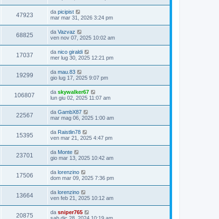
da
picipist
47923
mar mar 31, 2026 3:24 pm
da
Vazvaz
68825
ven nov 07, 2025 10:02 am
da
nico giraldi
17037
mer lug 30, 2025 12:21 pm
da
mau.83
19299
gio lug 17, 2025 9:07 pm
da
skywalker67
106807
lun giu 02, 2025 11:07 am
da
GambX87
22567
mar mag 06, 2025 1:00 am
da
Raistlin78
15395
ven mar 21, 2025 4:47 pm
da
Monte
23701
gio mar 13, 2025 10:42 am
da
lorenzino
17506
dom mar 09, 2025 7:36 pm
da
lorenzino
13664
ven feb 21, 2025 10:12 am
da
sniper765
20875
sab dic 28, 2024 10:19 am