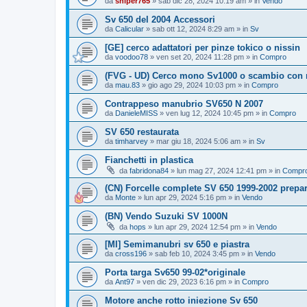
da
sniper765
» sab dic 28, 2024 10:19 am » in
Vendo
Sv 650 del 2004 Accessori
da
Calicular
» sab ott 12, 2024 8:29 am » in
Sv
[GE] cerco adattatori per pinze tokico o nissin
da
voodoo78
» ven set 20, 2024 11:28 pm » in
Compro
(FVG - UD) Cerco mono Sv1000 o scambio con
da
mau.83
» gio ago 29, 2024 10:03 pm » in
Compro
Contrappeso manubrio SV650 N 2007
da
DanieleMISS
» ven lug 12, 2024 10:45 pm » in
Compro
SV 650 restaurata
da
timharvey
» mar giu 18, 2024 5:06 am » in
Sv
Fianchetti in plastica
da
fabridona84
» lun mag 27, 2024 12:41 pm » in
Compr
(CN) Forcelle complete SV 650 1999-2002 prepar
da
Monte
» lun apr 29, 2024 5:16 pm » in
Vendo
(BN) Vendo Suzuki SV 1000N
da
hops
» lun apr 29, 2024 12:54 pm » in
Vendo
[MI] Semimanubri sv 650 e piastra
da
cross196
» sab feb 10, 2024 3:45 pm » in
Vendo
Porta targa Sv650 99-02*originale
da
Ant97
» ven dic 29, 2023 6:16 pm » in
Compro
Motore anche rotto iniezione Sv 650