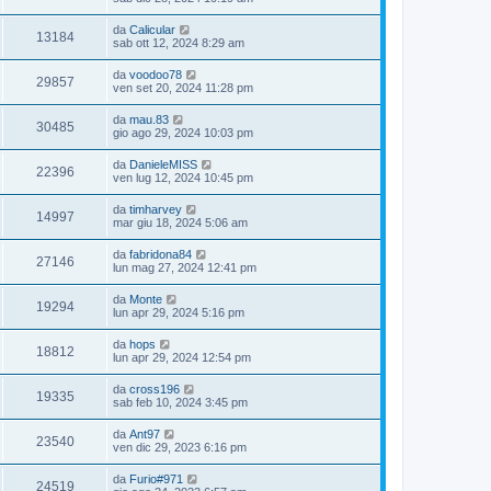
da
Calicular
13184
sab ott 12, 2024 8:29 am
da
voodoo78
29857
ven set 20, 2024 11:28 pm
da
mau.83
30485
gio ago 29, 2024 10:03 pm
da
DanieleMISS
22396
ven lug 12, 2024 10:45 pm
da
timharvey
14997
mar giu 18, 2024 5:06 am
da
fabridona84
27146
lun mag 27, 2024 12:41 pm
da
Monte
19294
lun apr 29, 2024 5:16 pm
da
hops
18812
lun apr 29, 2024 12:54 pm
da
cross196
19335
sab feb 10, 2024 3:45 pm
da
Ant97
23540
ven dic 29, 2023 6:16 pm
da
Furio#971
24519