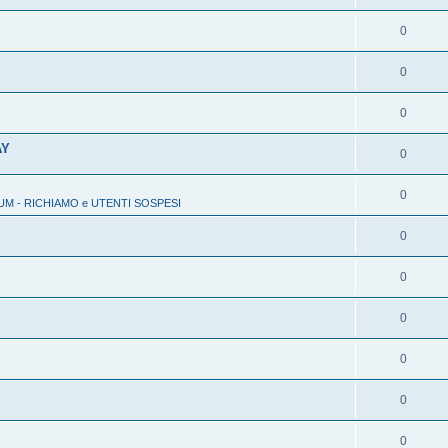
0
0
0
AY
0
0
M - RICHIAMO e UTENTI SOSPESI
0
0
0
0
0
0