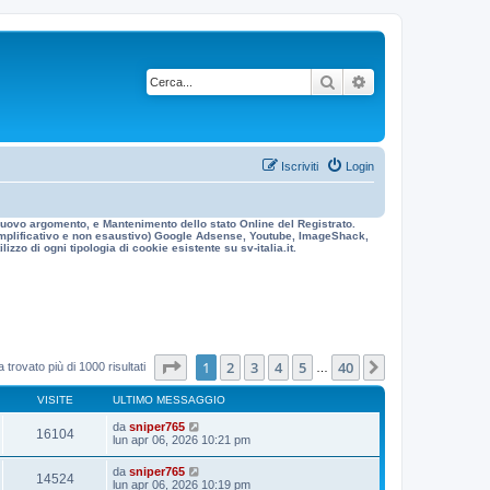
Cerca
Ricerca avanzata
Iscriviti
Login
n nuovo argomento, e Mantenimento dello stato Online del Registrato.
 esemplificativo e non esaustivo) Google Adsense, Youtube, ImageShack,
izzo di ogni tipologia di cookie esistente su sv-italia.it.
Pagina
1
di
40
1
2
3
4
5
40
Prossimo
 trovato più di 1000 risultati
…
VISITE
ULTIMO MESSAGGIO
da
sniper765
16104
lun apr 06, 2026 10:21 pm
da
sniper765
14524
lun apr 06, 2026 10:19 pm