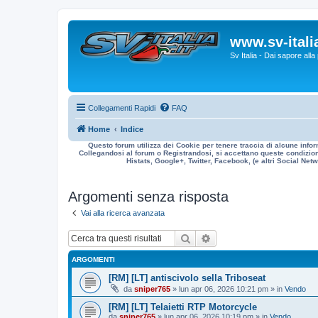
www.sv-italia
Sv Italia - Dai sapore all
Collegamenti Rapidi
FAQ
Home
Indice
Questo forum utilizza dei Cookie per tenere traccia di alcune infor
Collegandosi al forum o Registrandosi, si accettano queste condizioni
Histats, Google+, Twitter, Facebook, (e altri Social Netwo
Argomenti senza risposta
Vai alla ricerca avanzata
Cerca
Ricerca avanzata
ARGOMENTI
[RM] [LT] antiscivolo sella Triboseat
da
sniper765
» lun apr 06, 2026 10:21 pm » in
Vendo
[RM] [LT] Telaietti RTP Motorcycle
da
sniper765
» lun apr 06, 2026 10:19 pm » in
Vendo