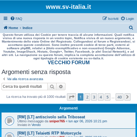
www.sv-italia.it
FAQ
Iscriviti
Login
C
Home
Indice
Questo forum utilizza dei Cookie per tenere traccia di alcune informazioni. Quali notifica
e
visiva di una nuova risposta in un vostro topic, Notifica visiva di un nuovo argomento, e
Mantenimento dello stato Online del Registrato. Collegandosi al forum o Registrandosi, si
r
accettano queste condizioni. Sono inoltre presenti cookie di terze parti, esterni al
software phpBB, relativi a (titolo esemplificativo e non esaustivo) Google Adsense,
c
Youtube, ImageShack, Histats, Google+, Twitter, Facebook, (e altri Social Network), e ad
altri siti. La navigazione su questo forum, implica la completa accettazione dell’utilizzo di
a
ogni tipologia di cookie esistente su sv-italia.it.
VECCHIO FORUM
Argomenti senza risposta
Vai alla ricerca avanzata
Cerca
Ricerca avanzata
Pagina
1
di
40
1
2
3
4
5
40
Pr
La ricerca ha trovato più di 1000 risultati
…
Argomenti
[RM] [LT] antiscivolo sella Triboseat
Ultimo messaggio da
sniper765
«
lun apr 06, 2026 10:21 pm
Inviato in
Vendo
[RM] [LT] Telaietti RTP Motorcycle