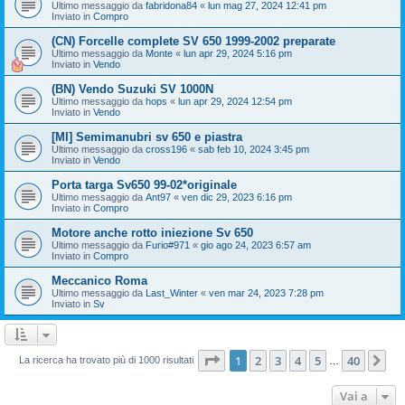
Ultimo messaggio da
fabridona84
«
lun mag 27, 2024 12:41 pm
Inviato in
Compro
(CN) Forcelle complete SV 650 1999-2002 preparate
Ultimo messaggio da
Monte
«
lun apr 29, 2024 5:16 pm
Inviato in
Vendo
(BN) Vendo Suzuki SV 1000N
Ultimo messaggio da
hops
«
lun apr 29, 2024 12:54 pm
Inviato in
Vendo
[MI] Semimanubri sv 650 e piastra
Ultimo messaggio da
cross196
«
sab feb 10, 2024 3:45 pm
Inviato in
Vendo
Porta targa Sv650 99-02*originale
Ultimo messaggio da
Ant97
«
ven dic 29, 2023 6:16 pm
Inviato in
Compro
Motore anche rotto iniezione Sv 650
Ultimo messaggio da
Furio#971
«
gio ago 24, 2023 6:57 am
Inviato in
Compro
Meccanico Roma
Ultimo messaggio da
Last_Winter
«
ven mar 24, 2023 7:28 pm
Inviato in
Sv
Pagina
1
di
40
1
2
3
4
5
40
Pr
La ricerca ha trovato più di 1000 risultati
…
Vai a