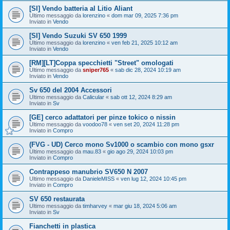
[SI] Vendo batteria al Litio Aliant
Ultimo messaggio da
lorenzino
«
dom mar 09, 2025 7:36 pm
Inviato in
Vendo
[SI] Vendo Suzuki SV 650 1999
Ultimo messaggio da
lorenzino
«
ven feb 21, 2025 10:12 am
Inviato in
Vendo
[RM][LT]Coppa specchietti "Street" omologati
Ultimo messaggio da
sniper765
«
sab dic 28, 2024 10:19 am
Inviato in
Vendo
Sv 650 del 2004 Accessori
Ultimo messaggio da
Calicular
«
sab ott 12, 2024 8:29 am
Inviato in
Sv
[GE] cerco adattatori per pinze tokico o nissin
Ultimo messaggio da
voodoo78
«
ven set 20, 2024 11:28 pm
Inviato in
Compro
(FVG - UD) Cerco mono Sv1000 o scambio con mono gsxr
Ultimo messaggio da
mau.83
«
gio ago 29, 2024 10:03 pm
Inviato in
Compro
Contrappeso manubrio SV650 N 2007
Ultimo messaggio da
DanieleMISS
«
ven lug 12, 2024 10:45 pm
Inviato in
Compro
SV 650 restaurata
Ultimo messaggio da
timharvey
«
mar giu 18, 2024 5:06 am
Inviato in
Sv
Fianchetti in plastica