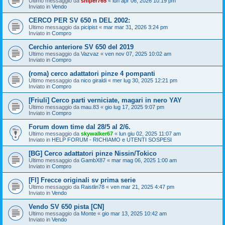
Ultimo messaggio da
sniper765
«
lun apr 06, 2026 10:19 pm
Inviato in
Vendo
CERCO PER SV 650 n DEL 2002:
Ultimo messaggio da
picipist
«
mar mar 31, 2026 3:24 pm
Inviato in
Compro
Cerchio anteriore SV 650 del 2019
Ultimo messaggio da
Vazvaz
«
ven nov 07, 2025 10:02 am
Inviato in
Compro
(roma) cerco adattatori pinze 4 pompanti
Ultimo messaggio da
nico giraldi
«
mer lug 30, 2025 12:21 pm
Inviato in
Compro
[Friuli] Cerco parti verniciate, magari in nero YAY
Ultimo messaggio da
mau.83
«
gio lug 17, 2025 9:07 pm
Inviato in
Compro
Forum down time dal 28/5 al 2/6.
Ultimo messaggio da
skywalker67
«
lun giu 02, 2025 11:07 am
Inviato in
HELP FORUM - RICHIAMO e UTENTI SOSPESI
[BG] Cerco adattatori pinze Nissin/Tokico
Ultimo messaggio da
GambX87
«
mar mag 06, 2025 1:00 am
Inviato in
Compro
[FI] Frecce originali sv prima serie
Ultimo messaggio da
Raistlin78
«
ven mar 21, 2025 4:47 pm
Inviato in
Vendo
Vendo SV 650 pista [CN]
Ultimo messaggio da
Monte
«
gio mar 13, 2025 10:42 am
Inviato in
Vendo