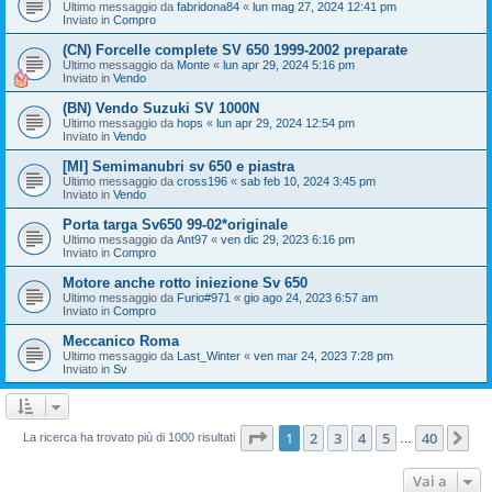
Ultimo messaggio da
fabridona84
«
lun mag 27, 2024 12:41 pm
Inviato in
Compro
(CN) Forcelle complete SV 650 1999-2002 preparate
Ultimo messaggio da
Monte
«
lun apr 29, 2024 5:16 pm
Inviato in
Vendo
(BN) Vendo Suzuki SV 1000N
Ultimo messaggio da
hops
«
lun apr 29, 2024 12:54 pm
Inviato in
Vendo
[MI] Semimanubri sv 650 e piastra
Ultimo messaggio da
cross196
«
sab feb 10, 2024 3:45 pm
Inviato in
Vendo
Porta targa Sv650 99-02*originale
Ultimo messaggio da
Ant97
«
ven dic 29, 2023 6:16 pm
Inviato in
Compro
Motore anche rotto iniezione Sv 650
Ultimo messaggio da
Furio#971
«
gio ago 24, 2023 6:57 am
Inviato in
Compro
Meccanico Roma
Ultimo messaggio da
Last_Winter
«
ven mar 24, 2023 7:28 pm
Inviato in
Sv
Pagina
1
di
40
1
2
3
4
5
40
Pr
La ricerca ha trovato più di 1000 risultati
…
Vai a