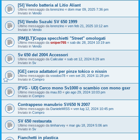
[SI] Vendo batteria al Litio Aliant
Ultimo messaggio da
lorenzino
«
dom mar 09, 2025 7:36 pm
Inviato in
Vendo
[SI] Vendo Suzuki SV 650 1999
Ultimo messaggio da
lorenzino
«
ven feb 21, 2025 10:12 am
Inviato in
Vendo
[RM][LT]Coppa specchietti "Street" omologati
Ultimo messaggio da
sniper765
«
sab dic 28, 2024 10:19 am
Inviato in
Vendo
Sv 650 del 2004 Accessori
Ultimo messaggio da
Calicular
«
sab ott 12, 2024 8:29 am
Inviato in
Sv
[GE] cerco adattatori per pinze tokico o nissin
Ultimo messaggio da
voodoo78
«
ven set 20, 2024 11:28 pm
Inviato in
Compro
(FVG - UD) Cerco mono Sv1000 o scambio con mono gsxr
Ultimo messaggio da
mau.83
«
gio ago 29, 2024 10:03 pm
Inviato in
Compro
Contrappeso manubrio SV650 N 2007
Ultimo messaggio da
DanieleMISS
«
ven lug 12, 2024 10:45 pm
Inviato in
Compro
SV 650 restaurata
Ultimo messaggio da
timharvey
«
mar giu 18, 2024 5:06 am
Inviato in
Sv
Fianchetti in plastica