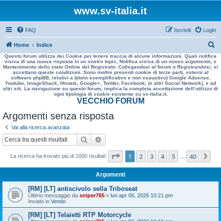
www.sv-italia.it
FAQ
Iscriviti
Login
C
Home
Indice
Questo forum utilizza dei Cookie per tenere traccia di alcune informazioni. Quali notifica
e
visiva di una nuova risposta in un vostro topic, Notifica visiva di un nuovo argomento, e
Mantenimento dello stato Online del Registrato. Collegandosi al forum o Registrandosi, si
r
accettano queste condizioni. Sono inoltre presenti cookie di terze parti, esterni al
software phpBB, relativi a (titolo esemplificativo e non esaustivo) Google Adsense,
c
Youtube, ImageShack, Histats, Google+, Twitter, Facebook, (e altri Social Network), e ad
altri siti. La navigazione su questo forum, implica la completa accettazione dell’utilizzo di
a
ogni tipologia di cookie esistente su sv-italia.it.
VECCHIO FORUM
Argomenti senza risposta
Vai alla ricerca avanzata
Cerca
Ricerca avanzata
Pagina
1
di
40
1
2
3
4
5
40
Pr
La ricerca ha trovato più di 1000 risultati
…
Argomenti
[RM] [LT] antiscivolo sella Triboseat
Ultimo messaggio da
sniper765
«
lun apr 06, 2026 10:21 pm
Inviato in
Vendo
[RM] [LT] Telaietti RTP Motorcycle