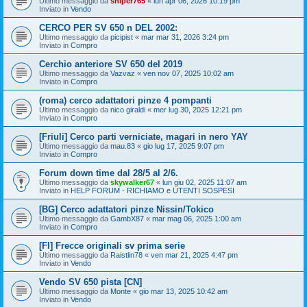
Ultimo messaggio da
sniper765
«
lun apr 06, 2026 10:19 pm
Inviato in
Vendo
CERCO PER SV 650 n DEL 2002:
Ultimo messaggio da
picipist
«
mar mar 31, 2026 3:24 pm
Inviato in
Compro
Cerchio anteriore SV 650 del 2019
Ultimo messaggio da
Vazvaz
«
ven nov 07, 2025 10:02 am
Inviato in
Compro
(roma) cerco adattatori pinze 4 pompanti
Ultimo messaggio da
nico giraldi
«
mer lug 30, 2025 12:21 pm
Inviato in
Compro
[Friuli] Cerco parti verniciate, magari in nero YAY
Ultimo messaggio da
mau.83
«
gio lug 17, 2025 9:07 pm
Inviato in
Compro
Forum down time dal 28/5 al 2/6.
Ultimo messaggio da
skywalker67
«
lun giu 02, 2025 11:07 am
Inviato in
HELP FORUM - RICHIAMO e UTENTI SOSPESI
[BG] Cerco adattatori pinze Nissin/Tokico
Ultimo messaggio da
GambX87
«
mar mag 06, 2025 1:00 am
Inviato in
Compro
[FI] Frecce originali sv prima serie
Ultimo messaggio da
Raistlin78
«
ven mar 21, 2025 4:47 pm
Inviato in
Vendo
Vendo SV 650 pista [CN]
Ultimo messaggio da
Monte
«
gio mar 13, 2025 10:42 am
Inviato in
Vendo