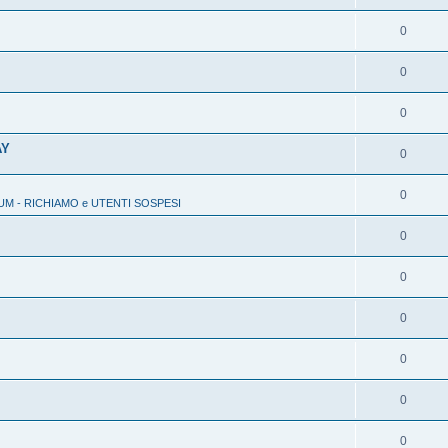
0
0
0
AY
0
0
M - RICHIAMO e UTENTI SOSPESI
0
0
0
0
0
0