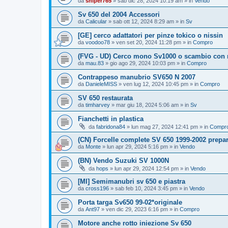
da
sniper765
» sab dic 28, 2024 10:19 am » in
Vendo
Sv 650 del 2004 Accessori
da
Calicular
» sab ott 12, 2024 8:29 am » in
Sv
[GE] cerco adattatori per pinze tokico o nissin
da
voodoo78
» ven set 20, 2024 11:28 pm » in
Compro
(FVG - UD) Cerco mono Sv1000 o scambio con
da
mau.83
» gio ago 29, 2024 10:03 pm » in
Compro
Contrappeso manubrio SV650 N 2007
da
DanieleMISS
» ven lug 12, 2024 10:45 pm » in
Compro
SV 650 restaurata
da
timharvey
» mar giu 18, 2024 5:06 am » in
Sv
Fianchetti in plastica
da
fabridona84
» lun mag 27, 2024 12:41 pm » in
Compr
(CN) Forcelle complete SV 650 1999-2002 prepar
da
Monte
» lun apr 29, 2024 5:16 pm » in
Vendo
(BN) Vendo Suzuki SV 1000N
da
hops
» lun apr 29, 2024 12:54 pm » in
Vendo
[MI] Semimanubri sv 650 e piastra
da
cross196
» sab feb 10, 2024 3:45 pm » in
Vendo
Porta targa Sv650 99-02*originale
da
Ant97
» ven dic 29, 2023 6:16 pm » in
Compro
Motore anche rotto iniezione Sv 650