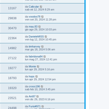
da
Calicular
13167
sab ott 12, 2024 8:29 am
da
voodoo78
29838
ven set 20, 2024 11:28 pm
da
mau.83
30470
gio ago 29, 2024 10:03 pm
da
DanieleMISS
22364
ven lug 12, 2024 10:45 pm
da
timharvey
14982
mar giu 18, 2024 5:06 am
da
fabridona84
27122
lun mag 27, 2024 12:41 pm
da
Monte
19277
lun apr 29, 2024 5:16 pm
da
hops
18793
lun apr 29, 2024 12:54 pm
da
cross196
19320
sab feb 10, 2024 3:45 pm
da
Ant97
23521
ven dic 29, 2023 6:16 pm
da
Furio#971
24498