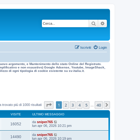
Cerca
Ricerca avanzata
Iscriviti
Login
n nuovo argomento, e Mantenimento dello stato Online del Registrato.
 esemplificativo e non esaustivo) Google Adsense, Youtube, ImageShack,
izzo di ogni tipologia di cookie esistente su sv-italia.it.
Pagina
1
di
40
1
2
3
4
5
40
Prossimo
 trovato più di 1000 risultati
…
VISITE
ULTIMO MESSAGGIO
da
sniper765
16052
lun apr 06, 2026 10:21 pm
da
sniper765
14490
lun apr 06, 2026 10:19 pm