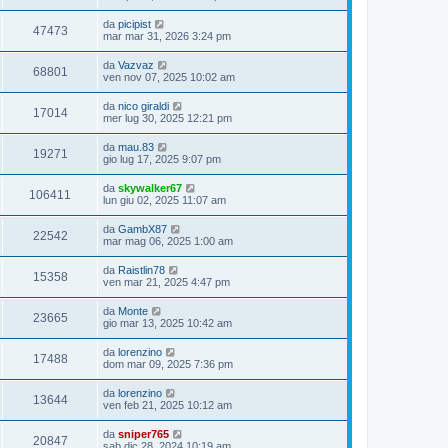
da
picipist
47473
mar mar 31, 2026 3:24 pm
da
Vazvaz
68801
ven nov 07, 2025 10:02 am
da
nico giraldi
17014
mer lug 30, 2025 12:21 pm
da
mau.83
19271
gio lug 17, 2025 9:07 pm
da
skywalker67
106411
lun giu 02, 2025 11:07 am
da
GambX87
22542
mar mag 06, 2025 1:00 am
da
Raistlin78
15358
ven mar 21, 2025 4:47 pm
da
Monte
23665
gio mar 13, 2025 10:42 am
da
lorenzino
17488
dom mar 09, 2025 7:36 pm
da
lorenzino
13644
ven feb 21, 2025 10:12 am
da
sniper765
20847
sab dic 28, 2024 10:19 am