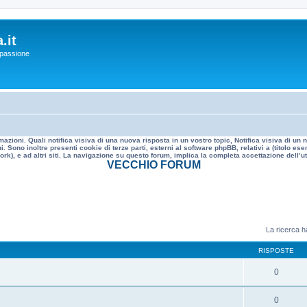
.it
a passione
mazioni. Quali notifica visiva di una nuova risposta in un vostro topic, Notifica visiva di u
. Sono inoltre presenti cookie di terze parti, esterni al software phpBB, relativi a (titolo
rk), e ad altri siti. La navigazione su questo forum, implica la completa accettazione dell’util
VECCHIO FORUM
La ricerca ha
RISPOSTE
0
0