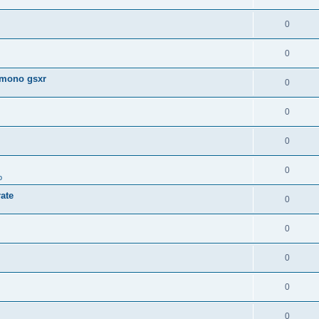
0
0
 mono gsxr
0
0
0
0
o
ate
0
0
0
0
0