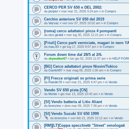
CERCO PER SV 650 n DEL 2002:
da
picipist
» mar mar 31, 2026 3:24 pm » in
Compro
Cerchio anteriore SV 650 del 2019
da
Vazvaz
» ven nov 07, 2025 10:02 am » in
Compro
(roma) cerco adattatori pinze 4 pompanti
da
nico giraldi
» mer lug 30, 2025 12:21 pm » in
Compro
[Friuli] Cerco parti verniciate, magari in nero Y
da
mau.83
» gio lug 17, 2025 9:07 pm » in
Compro
Forum down time dal 28/5 al 2/6.
da
skywalker67
» lun giu 02, 2025 11:07 am » in
HELP FORU
[BG] Cerco adattatori pinze Nissin/Tokico
da
GambX87
» mar mag 06, 2025 1:00 am » in
Compro
[FI] Frecce originali sv prima serie
da
Raistlin78
» ven mar 21, 2025 4:47 pm » in
Vendo
Vendo SV 650 pista [CN]
da
Monte
» gio mar 13, 2025 10:42 am » in
Vendo
[SI] Vendo batteria al Litio Aliant
da
lorenzino
» dom mar 09, 2025 7:36 pm » in
Vendo
[SI] Vendo Suzuki SV 650 1999
da
lorenzino
» ven feb 21, 2025 10:12 am » in
Vendo
[RM][LT]Coppa specchietti "Street" omologati