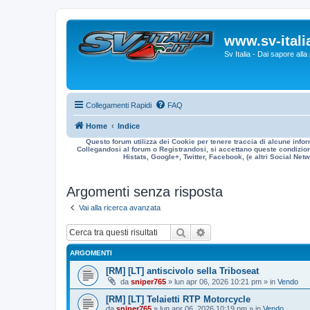
www.sv-italia
Sv Italia - Dai sapore all
Collegamenti Rapidi
FAQ
Home
Indice
Questo forum utilizza dei Cookie per tenere traccia di alcune infor
Collegandosi al forum o Registrandosi, si accettano queste condizioni
Histats, Google+, Twitter, Facebook, (e altri Social Netwo
Argomenti senza risposta
Vai alla ricerca avanzata
Cerca
Ricerca avanzata
ARGOMENTI
[RM] [LT] antiscivolo sella Triboseat
da
sniper765
» lun apr 06, 2026 10:21 pm » in
Vendo
[RM] [LT] Telaietti RTP Motorcycle
da
sniper765
» lun apr 06, 2026 10:19 pm » in
Vendo