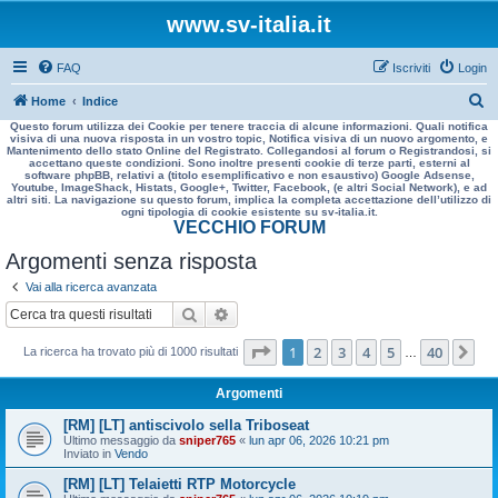
www.sv-italia.it
FAQ
Iscriviti
Login
C
Home
Indice
Questo forum utilizza dei Cookie per tenere traccia di alcune informazioni. Quali notifica
e
visiva di una nuova risposta in un vostro topic, Notifica visiva di un nuovo argomento, e
Mantenimento dello stato Online del Registrato. Collegandosi al forum o Registrandosi, si
r
accettano queste condizioni. Sono inoltre presenti cookie di terze parti, esterni al
software phpBB, relativi a (titolo esemplificativo e non esaustivo) Google Adsense,
c
Youtube, ImageShack, Histats, Google+, Twitter, Facebook, (e altri Social Network), e ad
altri siti. La navigazione su questo forum, implica la completa accettazione dell’utilizzo di
a
ogni tipologia di cookie esistente su sv-italia.it.
VECCHIO FORUM
Argomenti senza risposta
Vai alla ricerca avanzata
Cerca
Ricerca avanzata
Pagina
1
di
40
1
2
3
4
5
40
Pr
La ricerca ha trovato più di 1000 risultati
…
Argomenti
[RM] [LT] antiscivolo sella Triboseat
Ultimo messaggio da
sniper765
«
lun apr 06, 2026 10:21 pm
Inviato in
Vendo
[RM] [LT] Telaietti RTP Motorcycle