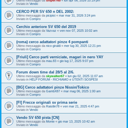
Ultimo messaggio da
sniper765
«
lun apr 06, 2026 10:19 pm
Inviato in
Vendo
CERCO PER SV 650 n DEL 2002:
Ultimo messaggio da
picipist
«
mar mar 31, 2026 3:24 pm
Inviato in
Compro
Cerchio anteriore SV 650 del 2019
Ultimo messaggio da
Vazvaz
«
ven nov 07, 2025 10:02 am
Inviato in
Compro
(roma) cerco adattatori pinze 4 pompanti
Ultimo messaggio da
nico giraldi
«
mer lug 30, 2025 12:21 pm
Inviato in
Compro
[Friuli] Cerco parti verniciate, magari in nero YAY
Ultimo messaggio da
mau.83
«
gio lug 17, 2025 9:07 pm
Inviato in
Compro
Forum down time dal 28/5 al 2/6.
Ultimo messaggio da
skywalker67
«
lun giu 02, 2025 11:07 am
Inviato in
HELP FORUM - RICHIAMO e UTENTI SOSPESI
[BG] Cerco adattatori pinze Nissin/Tokico
Ultimo messaggio da
GambX87
«
mar mag 06, 2025 1:00 am
Inviato in
Compro
[FI] Frecce originali sv prima serie
Ultimo messaggio da
Raistlin78
«
ven mar 21, 2025 4:47 pm
Inviato in
Vendo
Vendo SV 650 pista [CN]
Ultimo messaggio da
Monte
«
gio mar 13, 2025 10:42 am
Inviato in
Vendo