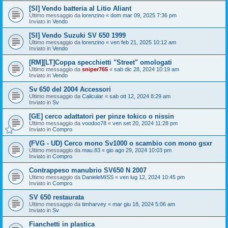
[SI] Vendo batteria al Litio Aliant
Ultimo messaggio da
lorenzino
«
dom mar 09, 2025 7:36 pm
Inviato in
Vendo
[SI] Vendo Suzuki SV 650 1999
Ultimo messaggio da
lorenzino
«
ven feb 21, 2025 10:12 am
Inviato in
Vendo
[RM][LT]Coppa specchietti "Street" omologati
Ultimo messaggio da
sniper765
«
sab dic 28, 2024 10:19 am
Inviato in
Vendo
Sv 650 del 2004 Accessori
Ultimo messaggio da
Calicular
«
sab ott 12, 2024 8:29 am
Inviato in
Sv
[GE] cerco adattatori per pinze tokico o nissin
Ultimo messaggio da
voodoo78
«
ven set 20, 2024 11:28 pm
Inviato in
Compro
(FVG - UD) Cerco mono Sv1000 o scambio con mono gsxr
Ultimo messaggio da
mau.83
«
gio ago 29, 2024 10:03 pm
Inviato in
Compro
Contrappeso manubrio SV650 N 2007
Ultimo messaggio da
DanieleMISS
«
ven lug 12, 2024 10:45 pm
Inviato in
Compro
SV 650 restaurata
Ultimo messaggio da
timharvey
«
mar giu 18, 2024 5:06 am
Inviato in
Sv
Fianchetti in plastica