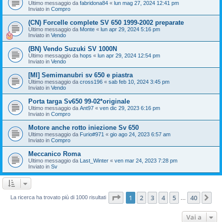
Ultimo messaggio da
fabridona84
«
lun mag 27, 2024 12:41 pm
Inviato in
Compro
(CN) Forcelle complete SV 650 1999-2002 preparate
Ultimo messaggio da
Monte
«
lun apr 29, 2024 5:16 pm
Inviato in
Vendo
(BN) Vendo Suzuki SV 1000N
Ultimo messaggio da
hops
«
lun apr 29, 2024 12:54 pm
Inviato in
Vendo
[MI] Semimanubri sv 650 e piastra
Ultimo messaggio da
cross196
«
sab feb 10, 2024 3:45 pm
Inviato in
Vendo
Porta targa Sv650 99-02*originale
Ultimo messaggio da
Ant97
«
ven dic 29, 2023 6:16 pm
Inviato in
Compro
Motore anche rotto iniezione Sv 650
Ultimo messaggio da
Furio#971
«
gio ago 24, 2023 6:57 am
Inviato in
Compro
Meccanico Roma
Ultimo messaggio da
Last_Winter
«
ven mar 24, 2023 7:28 pm
Inviato in
Sv
Pagina
1
di
40
1
2
3
4
5
40
Pr
La ricerca ha trovato più di 1000 risultati
…
Vai a