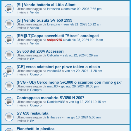
[SI] Vendo batteria al Litio Aliant
Ultimo messaggio da
lorenzino
«
dom mar 09, 2025 7:36 pm
Inviato in
Vendo
[SI] Vendo Suzuki SV 650 1999
Ultimo messaggio da
lorenzino
«
ven feb 21, 2025 10:12 am
Inviato in
Vendo
[RM][LT]Coppa specchietti "Street" omologati
Ultimo messaggio da
sniper765
«
sab dic 28, 2024 10:19 am
Inviato in
Vendo
Sv 650 del 2004 Accessori
Ultimo messaggio da
Calicular
«
sab ott 12, 2024 8:29 am
Inviato in
Sv
[GE] cerco adattatori per pinze tokico o nissin
Ultimo messaggio da
voodoo78
«
ven set 20, 2024 11:28 pm
Inviato in
Compro
(FVG - UD) Cerco mono Sv1000 o scambio con mono gsxr
Ultimo messaggio da
mau.83
«
gio ago 29, 2024 10:03 pm
Inviato in
Compro
Contrappeso manubrio SV650 N 2007
Ultimo messaggio da
DanieleMISS
«
ven lug 12, 2024 10:45 pm
Inviato in
Compro
SV 650 restaurata
Ultimo messaggio da
timharvey
«
mar giu 18, 2024 5:06 am
Inviato in
Sv
Fianchetti in plastica