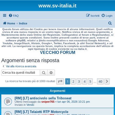
www.sv-italia.it
FAQ
Iscriviti
Login
C
Home
Indice
Questo forum utilizza dei Cookie per tenere traccia di alcune informazioni. Quali notifica
e
visiva di una nuova risposta in un vostro topic, Notifica visiva di un nuovo argomento, e
Mantenimento dello stato Online del Registrato. Collegandosi al forum o Registrandosi, si
r
accettano queste condizioni. Sono inoltre presenti cookie di terze parti, esterni al
software phpBB, relativi a (titolo esemplificativo e non esaustivo) Google Adsense,
c
Youtube, ImageShack, Histats, Google+, Twitter, Facebook, (e altri Social Network), e ad
altri siti. La navigazione su questo forum, implica la completa accettazione dell’utilizzo di
a
ogni tipologia di cookie esistente su sv-italia.it.
VECCHIO FORUM
Argomenti senza risposta
Vai alla ricerca avanzata
Cerca
Ricerca avanzata
Pagina
1
di
40
1
2
3
4
5
40
Pr
La ricerca ha trovato più di 1000 risultati
…
Argomenti
[RM] [LT] antiscivolo sella Triboseat
Ultimo messaggio da
sniper765
«
lun apr 06, 2026 10:21 pm
Inviato in
Vendo
[RM] [LT] Telaietti RTP Motorcycle