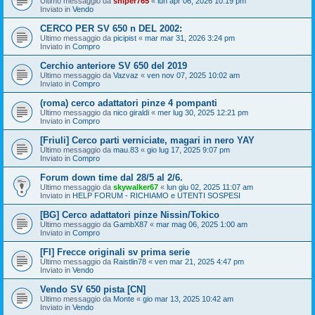
Ultimo messaggio da
sniper765
«
lun apr 06, 2026 10:19 pm
Inviato in
Vendo
CERCO PER SV 650 n DEL 2002:
Ultimo messaggio da
picipist
«
mar mar 31, 2026 3:24 pm
Inviato in
Compro
Cerchio anteriore SV 650 del 2019
Ultimo messaggio da
Vazvaz
«
ven nov 07, 2025 10:02 am
Inviato in
Compro
(roma) cerco adattatori pinze 4 pompanti
Ultimo messaggio da
nico giraldi
«
mer lug 30, 2025 12:21 pm
Inviato in
Compro
[Friuli] Cerco parti verniciate, magari in nero YAY
Ultimo messaggio da
mau.83
«
gio lug 17, 2025 9:07 pm
Inviato in
Compro
Forum down time dal 28/5 al 2/6.
Ultimo messaggio da
skywalker67
«
lun giu 02, 2025 11:07 am
Inviato in
HELP FORUM - RICHIAMO e UTENTI SOSPESI
[BG] Cerco adattatori pinze Nissin/Tokico
Ultimo messaggio da
GambX87
«
mar mag 06, 2025 1:00 am
Inviato in
Compro
[FI] Frecce originali sv prima serie
Ultimo messaggio da
Raistlin78
«
ven mar 21, 2025 4:47 pm
Inviato in
Vendo
Vendo SV 650 pista [CN]
Ultimo messaggio da
Monte
«
gio mar 13, 2025 10:42 am
Inviato in
Vendo