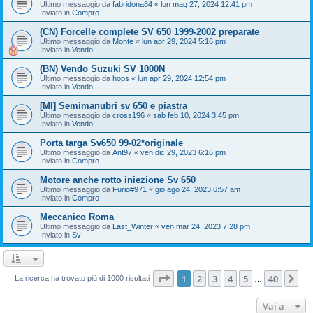
Ultimo messaggio da
fabridona84
«
lun mag 27, 2024 12:41 pm
Inviato in
Compro
(CN) Forcelle complete SV 650 1999-2002 preparate
Ultimo messaggio da
Monte
«
lun apr 29, 2024 5:16 pm
Inviato in
Vendo
(BN) Vendo Suzuki SV 1000N
Ultimo messaggio da
hops
«
lun apr 29, 2024 12:54 pm
Inviato in
Vendo
[MI] Semimanubri sv 650 e piastra
Ultimo messaggio da
cross196
«
sab feb 10, 2024 3:45 pm
Inviato in
Vendo
Porta targa Sv650 99-02*originale
Ultimo messaggio da
Ant97
«
ven dic 29, 2023 6:16 pm
Inviato in
Compro
Motore anche rotto iniezione Sv 650
Ultimo messaggio da
Furio#971
«
gio ago 24, 2023 6:57 am
Inviato in
Compro
Meccanico Roma
Ultimo messaggio da
Last_Winter
«
ven mar 24, 2023 7:28 pm
Inviato in
Sv
Pagina
1
di
40
1
2
3
4
5
40
Pr
La ricerca ha trovato più di 1000 risultati
…
Vai a