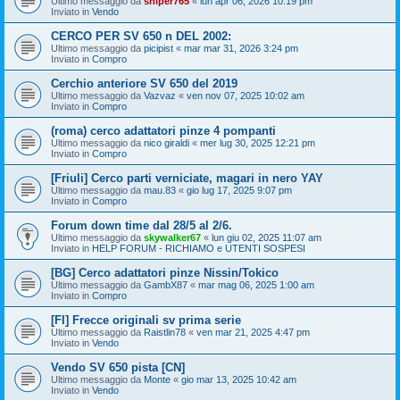
Ultimo messaggio da
sniper765
«
lun apr 06, 2026 10:19 pm
Inviato in
Vendo
CERCO PER SV 650 n DEL 2002:
Ultimo messaggio da
picipist
«
mar mar 31, 2026 3:24 pm
Inviato in
Compro
Cerchio anteriore SV 650 del 2019
Ultimo messaggio da
Vazvaz
«
ven nov 07, 2025 10:02 am
Inviato in
Compro
(roma) cerco adattatori pinze 4 pompanti
Ultimo messaggio da
nico giraldi
«
mer lug 30, 2025 12:21 pm
Inviato in
Compro
[Friuli] Cerco parti verniciate, magari in nero YAY
Ultimo messaggio da
mau.83
«
gio lug 17, 2025 9:07 pm
Inviato in
Compro
Forum down time dal 28/5 al 2/6.
Ultimo messaggio da
skywalker67
«
lun giu 02, 2025 11:07 am
Inviato in
HELP FORUM - RICHIAMO e UTENTI SOSPESI
[BG] Cerco adattatori pinze Nissin/Tokico
Ultimo messaggio da
GambX87
«
mar mag 06, 2025 1:00 am
Inviato in
Compro
[FI] Frecce originali sv prima serie
Ultimo messaggio da
Raistlin78
«
ven mar 21, 2025 4:47 pm
Inviato in
Vendo
Vendo SV 650 pista [CN]
Ultimo messaggio da
Monte
«
gio mar 13, 2025 10:42 am
Inviato in
Vendo