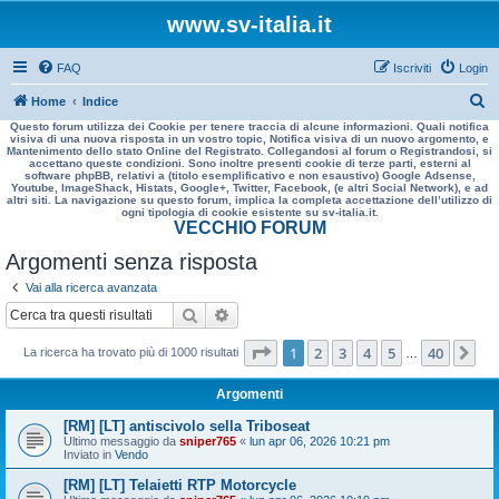
www.sv-italia.it
FAQ
Iscriviti
Login
C
Home
Indice
Questo forum utilizza dei Cookie per tenere traccia di alcune informazioni. Quali notifica
e
visiva di una nuova risposta in un vostro topic, Notifica visiva di un nuovo argomento, e
Mantenimento dello stato Online del Registrato. Collegandosi al forum o Registrandosi, si
r
accettano queste condizioni. Sono inoltre presenti cookie di terze parti, esterni al
software phpBB, relativi a (titolo esemplificativo e non esaustivo) Google Adsense,
c
Youtube, ImageShack, Histats, Google+, Twitter, Facebook, (e altri Social Network), e ad
altri siti. La navigazione su questo forum, implica la completa accettazione dell’utilizzo di
a
ogni tipologia di cookie esistente su sv-italia.it.
VECCHIO FORUM
Argomenti senza risposta
Vai alla ricerca avanzata
Cerca
Ricerca avanzata
Pagina
1
di
40
1
2
3
4
5
40
Pr
La ricerca ha trovato più di 1000 risultati
…
Argomenti
[RM] [LT] antiscivolo sella Triboseat
Ultimo messaggio da
sniper765
«
lun apr 06, 2026 10:21 pm
Inviato in
Vendo
[RM] [LT] Telaietti RTP Motorcycle