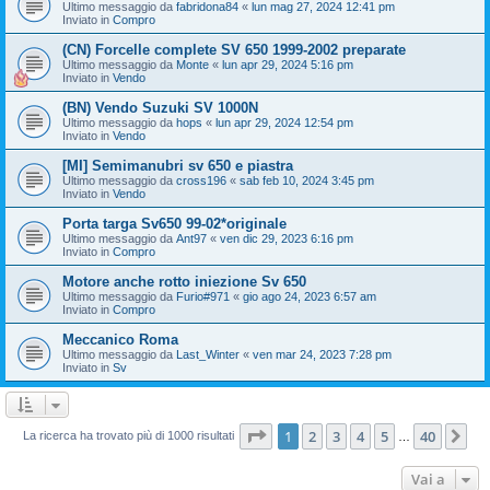
Ultimo messaggio da
fabridona84
«
lun mag 27, 2024 12:41 pm
Inviato in
Compro
(CN) Forcelle complete SV 650 1999-2002 preparate
Ultimo messaggio da
Monte
«
lun apr 29, 2024 5:16 pm
Inviato in
Vendo
(BN) Vendo Suzuki SV 1000N
Ultimo messaggio da
hops
«
lun apr 29, 2024 12:54 pm
Inviato in
Vendo
[MI] Semimanubri sv 650 e piastra
Ultimo messaggio da
cross196
«
sab feb 10, 2024 3:45 pm
Inviato in
Vendo
Porta targa Sv650 99-02*originale
Ultimo messaggio da
Ant97
«
ven dic 29, 2023 6:16 pm
Inviato in
Compro
Motore anche rotto iniezione Sv 650
Ultimo messaggio da
Furio#971
«
gio ago 24, 2023 6:57 am
Inviato in
Compro
Meccanico Roma
Ultimo messaggio da
Last_Winter
«
ven mar 24, 2023 7:28 pm
Inviato in
Sv
Pagina
1
di
40
1
2
3
4
5
40
Pr
La ricerca ha trovato più di 1000 risultati
…
Vai a