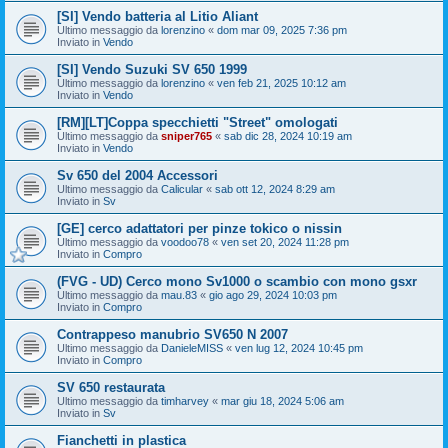
[SI] Vendo batteria al Litio Aliant
Ultimo messaggio da
lorenzino
«
dom mar 09, 2025 7:36 pm
Inviato in
Vendo
[SI] Vendo Suzuki SV 650 1999
Ultimo messaggio da
lorenzino
«
ven feb 21, 2025 10:12 am
Inviato in
Vendo
[RM][LT]Coppa specchietti "Street" omologati
Ultimo messaggio da
sniper765
«
sab dic 28, 2024 10:19 am
Inviato in
Vendo
Sv 650 del 2004 Accessori
Ultimo messaggio da
Calicular
«
sab ott 12, 2024 8:29 am
Inviato in
Sv
[GE] cerco adattatori per pinze tokico o nissin
Ultimo messaggio da
voodoo78
«
ven set 20, 2024 11:28 pm
Inviato in
Compro
(FVG - UD) Cerco mono Sv1000 o scambio con mono gsxr
Ultimo messaggio da
mau.83
«
gio ago 29, 2024 10:03 pm
Inviato in
Compro
Contrappeso manubrio SV650 N 2007
Ultimo messaggio da
DanieleMISS
«
ven lug 12, 2024 10:45 pm
Inviato in
Compro
SV 650 restaurata
Ultimo messaggio da
timharvey
«
mar giu 18, 2024 5:06 am
Inviato in
Sv
Fianchetti in plastica