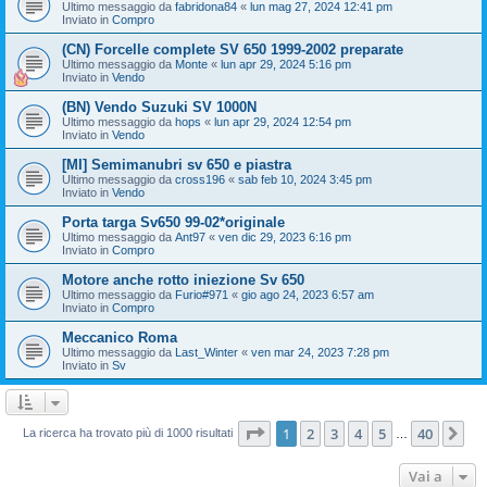
Ultimo messaggio da
fabridona84
«
lun mag 27, 2024 12:41 pm
Inviato in
Compro
(CN) Forcelle complete SV 650 1999-2002 preparate
Ultimo messaggio da
Monte
«
lun apr 29, 2024 5:16 pm
Inviato in
Vendo
(BN) Vendo Suzuki SV 1000N
Ultimo messaggio da
hops
«
lun apr 29, 2024 12:54 pm
Inviato in
Vendo
[MI] Semimanubri sv 650 e piastra
Ultimo messaggio da
cross196
«
sab feb 10, 2024 3:45 pm
Inviato in
Vendo
Porta targa Sv650 99-02*originale
Ultimo messaggio da
Ant97
«
ven dic 29, 2023 6:16 pm
Inviato in
Compro
Motore anche rotto iniezione Sv 650
Ultimo messaggio da
Furio#971
«
gio ago 24, 2023 6:57 am
Inviato in
Compro
Meccanico Roma
Ultimo messaggio da
Last_Winter
«
ven mar 24, 2023 7:28 pm
Inviato in
Sv
Pagina
1
di
40
1
2
3
4
5
40
Pr
La ricerca ha trovato più di 1000 risultati
…
Vai a