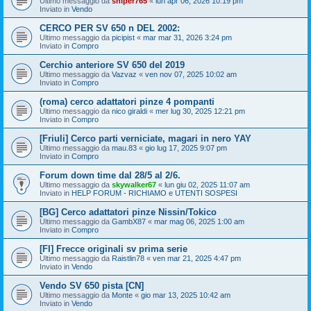
Ultimo messaggio da
sniper765
«
lun apr 06, 2026 10:19 pm
Inviato in
Vendo
CERCO PER SV 650 n DEL 2002:
Ultimo messaggio da
picipist
«
mar mar 31, 2026 3:24 pm
Inviato in
Compro
Cerchio anteriore SV 650 del 2019
Ultimo messaggio da
Vazvaz
«
ven nov 07, 2025 10:02 am
Inviato in
Compro
(roma) cerco adattatori pinze 4 pompanti
Ultimo messaggio da
nico giraldi
«
mer lug 30, 2025 12:21 pm
Inviato in
Compro
[Friuli] Cerco parti verniciate, magari in nero YAY
Ultimo messaggio da
mau.83
«
gio lug 17, 2025 9:07 pm
Inviato in
Compro
Forum down time dal 28/5 al 2/6.
Ultimo messaggio da
skywalker67
«
lun giu 02, 2025 11:07 am
Inviato in
HELP FORUM - RICHIAMO e UTENTI SOSPESI
[BG] Cerco adattatori pinze Nissin/Tokico
Ultimo messaggio da
GambX87
«
mar mag 06, 2025 1:00 am
Inviato in
Compro
[FI] Frecce originali sv prima serie
Ultimo messaggio da
Raistlin78
«
ven mar 21, 2025 4:47 pm
Inviato in
Vendo
Vendo SV 650 pista [CN]
Ultimo messaggio da
Monte
«
gio mar 13, 2025 10:42 am
Inviato in
Vendo