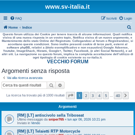
www.sv-italia.it
FAQ
Iscriviti
Login
C
Home
Indice
Questo forum utilizza dei Cookie per tenere traccia di alcune informazioni. Quali notifica
e
visiva di una nuova risposta in un vostro topic, Notifica visiva di un nuovo argomento, e
Mantenimento dello stato Online del Registrato. Collegandosi al forum o Registrandosi, si
r
accettano queste condizioni. Sono inoltre presenti cookie di terze parti, esterni al
software phpBB, relativi a (titolo esemplificativo e non esaustivo) Google Adsense,
c
Youtube, ImageShack, Histats, Google+, Twitter, Facebook, (e altri Social Network), e ad
altri siti. La navigazione su questo forum, implica la completa accettazione dell’utilizzo di
a
ogni tipologia di cookie esistente su sv-italia.it.
VECCHIO FORUM
Argomenti senza risposta
Vai alla ricerca avanzata
Cerca
Ricerca avanzata
Pagina
1
di
40
1
2
3
4
5
40
Pr
La ricerca ha trovato più di 1000 risultati
…
Argomenti
[RM] [LT] antiscivolo sella Triboseat
Ultimo messaggio da
sniper765
«
lun apr 06, 2026 10:21 pm
Inviato in
Vendo
[RM] [LT] Telaietti RTP Motorcycle