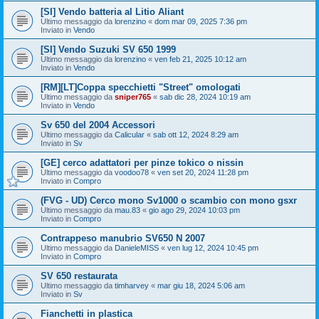
[SI] Vendo batteria al Litio Aliant
Ultimo messaggio da
lorenzino
«
dom mar 09, 2025 7:36 pm
Inviato in
Vendo
[SI] Vendo Suzuki SV 650 1999
Ultimo messaggio da
lorenzino
«
ven feb 21, 2025 10:12 am
Inviato in
Vendo
[RM][LT]Coppa specchietti "Street" omologati
Ultimo messaggio da
sniper765
«
sab dic 28, 2024 10:19 am
Inviato in
Vendo
Sv 650 del 2004 Accessori
Ultimo messaggio da
Calicular
«
sab ott 12, 2024 8:29 am
Inviato in
Sv
[GE] cerco adattatori per pinze tokico o nissin
Ultimo messaggio da
voodoo78
«
ven set 20, 2024 11:28 pm
Inviato in
Compro
(FVG - UD) Cerco mono Sv1000 o scambio con mono gsxr
Ultimo messaggio da
mau.83
«
gio ago 29, 2024 10:03 pm
Inviato in
Compro
Contrappeso manubrio SV650 N 2007
Ultimo messaggio da
DanieleMISS
«
ven lug 12, 2024 10:45 pm
Inviato in
Compro
SV 650 restaurata
Ultimo messaggio da
timharvey
«
mar giu 18, 2024 5:06 am
Inviato in
Sv
Fianchetti in plastica