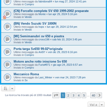
Ultimo messaggio da
fabridona84
«
lun mag 27, 2024 12:41 pm
Inviato in
Compro
(CN) Forcelle complete SV 650 1999-2002 preparate
Ultimo messaggio da
Monte
«
lun apr 29, 2024 5:16 pm
Inviato in
Vendo
(BN) Vendo Suzuki SV 1000N
Ultimo messaggio da
hops
«
lun apr 29, 2024 12:54 pm
Inviato in
Vendo
[MI] Semimanubri sv 650 e piastra
Ultimo messaggio da
cross196
«
sab feb 10, 2024 3:45 pm
Inviato in
Vendo
Porta targa Sv650 99-02*originale
Ultimo messaggio da
Ant97
«
ven dic 29, 2023 6:16 pm
Inviato in
Compro
Motore anche rotto iniezione Sv 650
Ultimo messaggio da
Furio#971
«
gio ago 24, 2023 6:57 am
Inviato in
Compro
Meccanico Roma
Ultimo messaggio da
Last_Winter
«
ven mar 24, 2023 7:28 pm
Inviato in
Sv
Pagina
1
di
40
1
2
3
4
5
40
Pr
La ricerca ha trovato più di 1000 risultati
…
Vai a