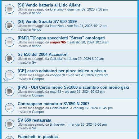
[SI] Vendo batteria al Litio Aliant
Ultimo messaggio da
lorenzino
«
dom mar 09, 2025 7:36 pm
Inviato in
Vendo
[SI] Vendo Suzuki SV 650 1999
Ultimo messaggio da
lorenzino
«
ven feb 21, 2025 10:12 am
Inviato in
Vendo
[RM][LT]Coppa specchietti "Street" omologati
Ultimo messaggio da
sniper765
«
sab dic 28, 2024 10:19 am
Inviato in
Vendo
Sv 650 del 2004 Accessori
Ultimo messaggio da
Calicular
«
sab ott 12, 2024 8:29 am
Inviato in
Sv
[GE] cerco adattatori per pinze tokico o nissin
Ultimo messaggio da
voodoo78
«
ven set 20, 2024 11:28 pm
Inviato in
Compro
(FVG - UD) Cerco mono Sv1000 o scambio con mono gsxr
Ultimo messaggio da
mau.83
«
gio ago 29, 2024 10:03 pm
Inviato in
Compro
Contrappeso manubrio SV650 N 2007
Ultimo messaggio da
DanieleMISS
«
ven lug 12, 2024 10:45 pm
Inviato in
Compro
SV 650 restaurata
Ultimo messaggio da
timharvey
«
mar giu 18, 2024 5:06 am
Inviato in
Sv
Fianchetti in plastica