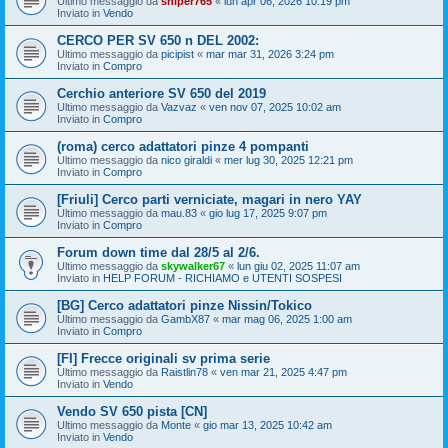
Ultimo messaggio da
sniper765
«
lun apr 06, 2026 10:19 pm
Inviato in
Vendo
CERCO PER SV 650 n DEL 2002:
Ultimo messaggio da
picipist
«
mar mar 31, 2026 3:24 pm
Inviato in
Compro
Cerchio anteriore SV 650 del 2019
Ultimo messaggio da
Vazvaz
«
ven nov 07, 2025 10:02 am
Inviato in
Compro
(roma) cerco adattatori pinze 4 pompanti
Ultimo messaggio da
nico giraldi
«
mer lug 30, 2025 12:21 pm
Inviato in
Compro
[Friuli] Cerco parti verniciate, magari in nero YAY
Ultimo messaggio da
mau.83
«
gio lug 17, 2025 9:07 pm
Inviato in
Compro
Forum down time dal 28/5 al 2/6.
Ultimo messaggio da
skywalker67
«
lun giu 02, 2025 11:07 am
Inviato in
HELP FORUM - RICHIAMO e UTENTI SOSPESI
[BG] Cerco adattatori pinze Nissin/Tokico
Ultimo messaggio da
GambX87
«
mar mag 06, 2025 1:00 am
Inviato in
Compro
[FI] Frecce originali sv prima serie
Ultimo messaggio da
Raistlin78
«
ven mar 21, 2025 4:47 pm
Inviato in
Vendo
Vendo SV 650 pista [CN]
Ultimo messaggio da
Monte
«
gio mar 13, 2025 10:42 am
Inviato in
Vendo