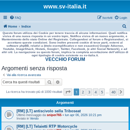
www.sv-italia.it
FAQ
Iscriviti
Login
C
Home
Indice
Questo forum utilizza dei Cookie per tenere traccia di alcune informazioni. Quali notifica
e
visiva di una nuova risposta in un vostro topic, Notifica visiva di un nuovo argomento, e
Mantenimento dello stato Online del Registrato. Collegandosi al forum o Registrandosi, si
r
accettano queste condizioni. Sono inoltre presenti cookie di terze parti, esterni al
software phpBB, relativi a (titolo esemplificativo e non esaustivo) Google Adsense,
c
Youtube, ImageShack, Histats, Google+, Twitter, Facebook, (e altri Social Network), e ad
altri siti. La navigazione su questo forum, implica la completa accettazione dell’utilizzo di
a
ogni tipologia di cookie esistente su sv-italia.it.
VECCHIO FORUM
Argomenti senza risposta
Vai alla ricerca avanzata
Cerca
Ricerca avanzata
Pagina
1
di
40
1
2
3
4
5
40
Pr
La ricerca ha trovato più di 1000 risultati
…
Argomenti
[RM] [LT] antiscivolo sella Triboseat
Ultimo messaggio da
sniper765
«
lun apr 06, 2026 10:21 pm
Inviato in
Vendo
[RM] [LT] Telaietti RTP Motorcycle