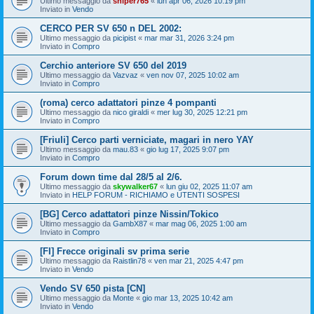
Ultimo messaggio da
sniper765
«
lun apr 06, 2026 10:19 pm
Inviato in
Vendo
CERCO PER SV 650 n DEL 2002:
Ultimo messaggio da
picipist
«
mar mar 31, 2026 3:24 pm
Inviato in
Compro
Cerchio anteriore SV 650 del 2019
Ultimo messaggio da
Vazvaz
«
ven nov 07, 2025 10:02 am
Inviato in
Compro
(roma) cerco adattatori pinze 4 pompanti
Ultimo messaggio da
nico giraldi
«
mer lug 30, 2025 12:21 pm
Inviato in
Compro
[Friuli] Cerco parti verniciate, magari in nero YAY
Ultimo messaggio da
mau.83
«
gio lug 17, 2025 9:07 pm
Inviato in
Compro
Forum down time dal 28/5 al 2/6.
Ultimo messaggio da
skywalker67
«
lun giu 02, 2025 11:07 am
Inviato in
HELP FORUM - RICHIAMO e UTENTI SOSPESI
[BG] Cerco adattatori pinze Nissin/Tokico
Ultimo messaggio da
GambX87
«
mar mag 06, 2025 1:00 am
Inviato in
Compro
[FI] Frecce originali sv prima serie
Ultimo messaggio da
Raistlin78
«
ven mar 21, 2025 4:47 pm
Inviato in
Vendo
Vendo SV 650 pista [CN]
Ultimo messaggio da
Monte
«
gio mar 13, 2025 10:42 am
Inviato in
Vendo