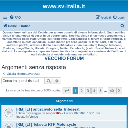
www.sv-italia.it
FAQ
Iscriviti
Login
C
Home
Indice
Questo forum utilizza dei Cookie per tenere traccia di alcune informazioni. Quali notifica
e
visiva di una nuova risposta in un vostro topic, Notifica visiva di un nuovo argomento, e
Mantenimento dello stato Online del Registrato. Collegandosi al forum o Registrandosi, si
r
accettano queste condizioni. Sono inoltre presenti cookie di terze parti, esterni al
software phpBB, relativi a (titolo esemplificativo e non esaustivo) Google Adsense,
c
Youtube, ImageShack, Histats, Google+, Twitter, Facebook, (e altri Social Network), e ad
altri siti. La navigazione su questo forum, implica la completa accettazione dell’utilizzo di
a
ogni tipologia di cookie esistente su sv-italia.it.
VECCHIO FORUM
Argomenti senza risposta
Vai alla ricerca avanzata
Cerca
Ricerca avanzata
Pagina
1
di
40
1
2
3
4
5
40
Pr
La ricerca ha trovato più di 1000 risultati
…
Argomenti
[RM] [LT] antiscivolo sella Triboseat
Ultimo messaggio da
sniper765
«
lun apr 06, 2026 10:21 pm
Inviato in
Vendo
[RM] [LT] Telaietti RTP Motorcycle