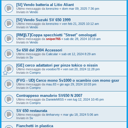
[SI] Vendo batteria al Litio Aliant
Ultimo messaggio da
lorenzino
«
dom mar 09, 2025 7:36 pm
Inviato in
Vendo
[SI] Vendo Suzuki SV 650 1999
Ultimo messaggio da
lorenzino
«
ven feb 21, 2025 10:12 am
Inviato in
Vendo
[RM][LT]Coppa specchietti "Street" omologati
Ultimo messaggio da
sniper765
«
sab dic 28, 2024 10:19 am
Inviato in
Vendo
Sv 650 del 2004 Accessori
Ultimo messaggio da
Calicular
«
sab ott 12, 2024 8:29 am
Inviato in
Sv
[GE] cerco adattatori per pinze tokico o nissin
Ultimo messaggio da
voodoo78
«
ven set 20, 2024 11:28 pm
Inviato in
Compro
(FVG - UD) Cerco mono Sv1000 o scambio con mono gsxr
Ultimo messaggio da
mau.83
«
gio ago 29, 2024 10:03 pm
Inviato in
Compro
Contrappeso manubrio SV650 N 2007
Ultimo messaggio da
DanieleMISS
«
ven lug 12, 2024 10:45 pm
Inviato in
Compro
SV 650 restaurata
Ultimo messaggio da
timharvey
«
mar giu 18, 2024 5:06 am
Inviato in
Sv
Fianchetti in plastica