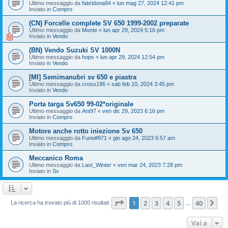
Ultimo messaggio da
fabridona84
«
lun mag 27, 2024 12:41 pm
Inviato in
Compro
(CN) Forcelle complete SV 650 1999-2002 preparate
Ultimo messaggio da
Monte
«
lun apr 29, 2024 5:16 pm
Inviato in
Vendo
(BN) Vendo Suzuki SV 1000N
Ultimo messaggio da
hops
«
lun apr 29, 2024 12:54 pm
Inviato in
Vendo
[MI] Semimanubri sv 650 e piastra
Ultimo messaggio da
cross196
«
sab feb 10, 2024 3:45 pm
Inviato in
Vendo
Porta targa Sv650 99-02*originale
Ultimo messaggio da
Ant97
«
ven dic 29, 2023 6:16 pm
Inviato in
Compro
Motore anche rotto iniezione Sv 650
Ultimo messaggio da
Furio#971
«
gio ago 24, 2023 6:57 am
Inviato in
Compro
Meccanico Roma
Ultimo messaggio da
Last_Winter
«
ven mar 24, 2023 7:28 pm
Inviato in
Sv
Pagina
1
di
40
1
2
3
4
5
40
Pr
La ricerca ha trovato più di 1000 risultati
…
Vai a