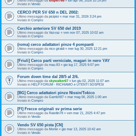
Ultimo messaggio da
sniper765
«
lun apr 06, 2026 10:19 pm
Inviato in
Vendo
CERCO PER SV 650 n DEL 2002:
Ultimo messaggio da
picipist
«
mar mar 31, 2026 3:24 pm
Inviato in
Compro
Cerchio anteriore SV 650 del 2019
Ultimo messaggio da
Vazvaz
«
ven nov 07, 2025 10:02 am
Inviato in
Compro
(roma) cerco adattatori pinze 4 pompanti
Ultimo messaggio da
nico giraldi
«
mer lug 30, 2025 12:21 pm
Inviato in
Compro
[Friuli] Cerco parti verniciate, magari in nero YAY
Ultimo messaggio da
mau.83
«
gio lug 17, 2025 9:07 pm
Inviato in
Compro
Forum down time dal 28/5 al 2/6.
Ultimo messaggio da
skywalker67
«
lun giu 02, 2025 11:07 am
Inviato in
HELP FORUM - RICHIAMO e UTENTI SOSPESI
[BG] Cerco adattatori pinze Nissin/Tokico
Ultimo messaggio da
GambX87
«
mar mag 06, 2025 1:00 am
Inviato in
Compro
[FI] Frecce originali sv prima serie
Ultimo messaggio da
Raistlin78
«
ven mar 21, 2025 4:47 pm
Inviato in
Vendo
Vendo SV 650 pista [CN]
Ultimo messaggio da
Monte
«
gio mar 13, 2025 10:42 am
Inviato in
Vendo