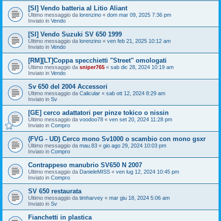
[SI] Vendo batteria al Litio Aliant
Ultimo messaggio da
lorenzino
«
dom mar 09, 2025 7:36 pm
Inviato in
Vendo
[SI] Vendo Suzuki SV 650 1999
Ultimo messaggio da
lorenzino
«
ven feb 21, 2025 10:12 am
Inviato in
Vendo
[RM][LT]Coppa specchietti "Street" omologati
Ultimo messaggio da
sniper765
«
sab dic 28, 2024 10:19 am
Inviato in
Vendo
Sv 650 del 2004 Accessori
Ultimo messaggio da
Calicular
«
sab ott 12, 2024 8:29 am
Inviato in
Sv
[GE] cerco adattatori per pinze tokico o nissin
Ultimo messaggio da
voodoo78
«
ven set 20, 2024 11:28 pm
Inviato in
Compro
(FVG - UD) Cerco mono Sv1000 o scambio con mono gsxr
Ultimo messaggio da
mau.83
«
gio ago 29, 2024 10:03 pm
Inviato in
Compro
Contrappeso manubrio SV650 N 2007
Ultimo messaggio da
DanieleMISS
«
ven lug 12, 2024 10:45 pm
Inviato in
Compro
SV 650 restaurata
Ultimo messaggio da
timharvey
«
mar giu 18, 2024 5:06 am
Inviato in
Sv
Fianchetti in plastica