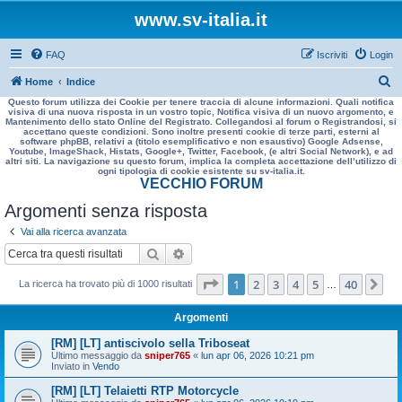
www.sv-italia.it
FAQ
Iscriviti
Login
C
Home
Indice
Questo forum utilizza dei Cookie per tenere traccia di alcune informazioni. Quali notifica
e
visiva di una nuova risposta in un vostro topic, Notifica visiva di un nuovo argomento, e
Mantenimento dello stato Online del Registrato. Collegandosi al forum o Registrandosi, si
r
accettano queste condizioni. Sono inoltre presenti cookie di terze parti, esterni al
software phpBB, relativi a (titolo esemplificativo e non esaustivo) Google Adsense,
c
Youtube, ImageShack, Histats, Google+, Twitter, Facebook, (e altri Social Network), e ad
altri siti. La navigazione su questo forum, implica la completa accettazione dell’utilizzo di
a
ogni tipologia di cookie esistente su sv-italia.it.
VECCHIO FORUM
Argomenti senza risposta
Vai alla ricerca avanzata
Cerca
Ricerca avanzata
Pagina
1
di
40
1
2
3
4
5
40
Pr
La ricerca ha trovato più di 1000 risultati
…
Argomenti
[RM] [LT] antiscivolo sella Triboseat
Ultimo messaggio da
sniper765
«
lun apr 06, 2026 10:21 pm
Inviato in
Vendo
[RM] [LT] Telaietti RTP Motorcycle