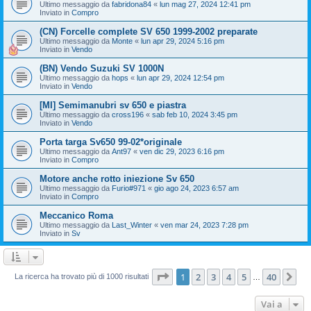
Ultimo messaggio da
fabridona84
«
lun mag 27, 2024 12:41 pm
Inviato in
Compro
(CN) Forcelle complete SV 650 1999-2002 preparate
Ultimo messaggio da
Monte
«
lun apr 29, 2024 5:16 pm
Inviato in
Vendo
(BN) Vendo Suzuki SV 1000N
Ultimo messaggio da
hops
«
lun apr 29, 2024 12:54 pm
Inviato in
Vendo
[MI] Semimanubri sv 650 e piastra
Ultimo messaggio da
cross196
«
sab feb 10, 2024 3:45 pm
Inviato in
Vendo
Porta targa Sv650 99-02*originale
Ultimo messaggio da
Ant97
«
ven dic 29, 2023 6:16 pm
Inviato in
Compro
Motore anche rotto iniezione Sv 650
Ultimo messaggio da
Furio#971
«
gio ago 24, 2023 6:57 am
Inviato in
Compro
Meccanico Roma
Ultimo messaggio da
Last_Winter
«
ven mar 24, 2023 7:28 pm
Inviato in
Sv
Pagina
1
di
40
1
2
3
4
5
40
Pr
La ricerca ha trovato più di 1000 risultati
…
Vai a