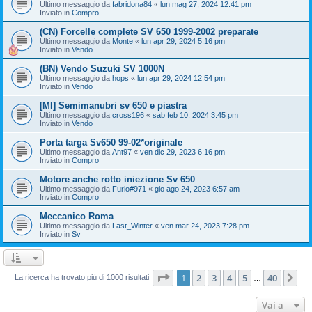
Ultimo messaggio da
fabridona84
«
lun mag 27, 2024 12:41 pm
Inviato in
Compro
(CN) Forcelle complete SV 650 1999-2002 preparate
Ultimo messaggio da
Monte
«
lun apr 29, 2024 5:16 pm
Inviato in
Vendo
(BN) Vendo Suzuki SV 1000N
Ultimo messaggio da
hops
«
lun apr 29, 2024 12:54 pm
Inviato in
Vendo
[MI] Semimanubri sv 650 e piastra
Ultimo messaggio da
cross196
«
sab feb 10, 2024 3:45 pm
Inviato in
Vendo
Porta targa Sv650 99-02*originale
Ultimo messaggio da
Ant97
«
ven dic 29, 2023 6:16 pm
Inviato in
Compro
Motore anche rotto iniezione Sv 650
Ultimo messaggio da
Furio#971
«
gio ago 24, 2023 6:57 am
Inviato in
Compro
Meccanico Roma
Ultimo messaggio da
Last_Winter
«
ven mar 24, 2023 7:28 pm
Inviato in
Sv
Pagina
1
di
40
1
2
3
4
5
40
Pr
La ricerca ha trovato più di 1000 risultati
…
Vai a