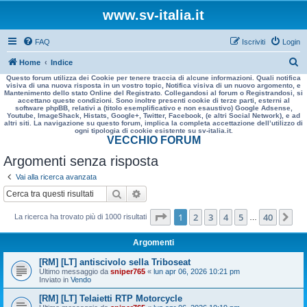
www.sv-italia.it
FAQ
Iscriviti
Login
C
Home
Indice
Questo forum utilizza dei Cookie per tenere traccia di alcune informazioni. Quali notifica
e
visiva di una nuova risposta in un vostro topic, Notifica visiva di un nuovo argomento, e
Mantenimento dello stato Online del Registrato. Collegandosi al forum o Registrandosi, si
r
accettano queste condizioni. Sono inoltre presenti cookie di terze parti, esterni al
software phpBB, relativi a (titolo esemplificativo e non esaustivo) Google Adsense,
c
Youtube, ImageShack, Histats, Google+, Twitter, Facebook, (e altri Social Network), e ad
altri siti. La navigazione su questo forum, implica la completa accettazione dell’utilizzo di
a
ogni tipologia di cookie esistente su sv-italia.it.
VECCHIO FORUM
Argomenti senza risposta
Vai alla ricerca avanzata
Cerca
Ricerca avanzata
Pagina
1
di
40
1
2
3
4
5
40
Pr
La ricerca ha trovato più di 1000 risultati
…
Argomenti
[RM] [LT] antiscivolo sella Triboseat
Ultimo messaggio da
sniper765
«
lun apr 06, 2026 10:21 pm
Inviato in
Vendo
[RM] [LT] Telaietti RTP Motorcycle