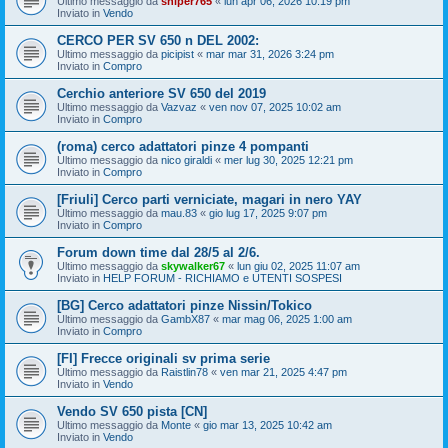
Ultimo messaggio da
sniper765
«
lun apr 06, 2026 10:19 pm
Inviato in
Vendo
CERCO PER SV 650 n DEL 2002:
Ultimo messaggio da
picipist
«
mar mar 31, 2026 3:24 pm
Inviato in
Compro
Cerchio anteriore SV 650 del 2019
Ultimo messaggio da
Vazvaz
«
ven nov 07, 2025 10:02 am
Inviato in
Compro
(roma) cerco adattatori pinze 4 pompanti
Ultimo messaggio da
nico giraldi
«
mer lug 30, 2025 12:21 pm
Inviato in
Compro
[Friuli] Cerco parti verniciate, magari in nero YAY
Ultimo messaggio da
mau.83
«
gio lug 17, 2025 9:07 pm
Inviato in
Compro
Forum down time dal 28/5 al 2/6.
Ultimo messaggio da
skywalker67
«
lun giu 02, 2025 11:07 am
Inviato in
HELP FORUM - RICHIAMO e UTENTI SOSPESI
[BG] Cerco adattatori pinze Nissin/Tokico
Ultimo messaggio da
GambX87
«
mar mag 06, 2025 1:00 am
Inviato in
Compro
[FI] Frecce originali sv prima serie
Ultimo messaggio da
Raistlin78
«
ven mar 21, 2025 4:47 pm
Inviato in
Vendo
Vendo SV 650 pista [CN]
Ultimo messaggio da
Monte
«
gio mar 13, 2025 10:42 am
Inviato in
Vendo