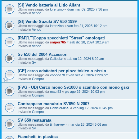
[SI] Vendo batteria al Litio Aliant
Ultimo messaggio da
lorenzino
«
dom mar 09, 2025 7:36 pm
Inviato in
Vendo
[SI] Vendo Suzuki SV 650 1999
Ultimo messaggio da
lorenzino
«
ven feb 21, 2025 10:12 am
Inviato in
Vendo
[RM][LT]Coppa specchietti "Street" omologati
Ultimo messaggio da
sniper765
«
sab dic 28, 2024 10:19 am
Inviato in
Vendo
Sv 650 del 2004 Accessori
Ultimo messaggio da
Calicular
«
sab ott 12, 2024 8:29 am
Inviato in
Sv
[GE] cerco adattatori per pinze tokico o nissin
Ultimo messaggio da
voodoo78
«
ven set 20, 2024 11:28 pm
Inviato in
Compro
(FVG - UD) Cerco mono Sv1000 o scambio con mono gsxr
Ultimo messaggio da
mau.83
«
gio ago 29, 2024 10:03 pm
Inviato in
Compro
Contrappeso manubrio SV650 N 2007
Ultimo messaggio da
DanieleMISS
«
ven lug 12, 2024 10:45 pm
Inviato in
Compro
SV 650 restaurata
Ultimo messaggio da
timharvey
«
mar giu 18, 2024 5:06 am
Inviato in
Sv
Fianchetti in plastica